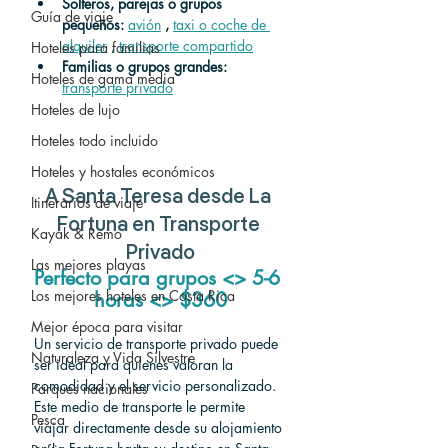
Solteros, parejas o grupos 
Guía de viaje
pequeños:
avión
,
taxi o coche de 
alquiler
 , 
transporte compartido
Hoteles para familias
Familias o grupos grandes:
Hoteles de gama media
transporte privado
Hoteles de lujo
Hoteles todo incluido
Hoteles y hostales económicos
A Santa Teresa desde La 
Itinerarios de viaje
Fortuna en Transporte 
Kayak & Remo
Privado
Las mejores playas
Perfecto para grupos <> 5-6 
Los mejores hoteles en Costa Rica
horas <> $360
Mejor época para visitar
Un servicio de transporte privado puede 
Naturaleza y Vida Silvestre
ser ideal para quienes valoran la 
comodidad y el servicio personalizado. 
Parques nacionales
Este medio de transporte le permite 
Pesca
viajar directamente desde su alojamiento 