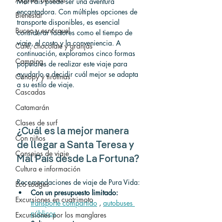
Mal País puede ser una aventura 
encantadora. Con múltiples opciones de 
Bienestar
transporte disponibles, es esencial 
Buceo y esnórquel
considerar factores como el tiempo de 
viaje, el costo y la conveniencia. A 
Café, chocolate y granjas
continuación, exploramos cinco formas 
Camping
populares de realizar este viaje para 
ayudarlo a decidir cuál mejor se adapta 
Canopy y tirolinas
a su estilo de viaje.
Cascadas
Catamarán
Clases de surf
¿Cuál es la mejor manera 
Con niños
de llegar a Santa Teresa y 
Consejos de viaje
Mal País desde La Fortuna?
Cultura e información
Recomendaciones de viaje de Pura Vida:
Eco Lodges
Con un presupuesto limitado:
Excursiones en cuatrimoto
transporte compartido
 , 
autobuses 
públicos
Excursiones por los manglares