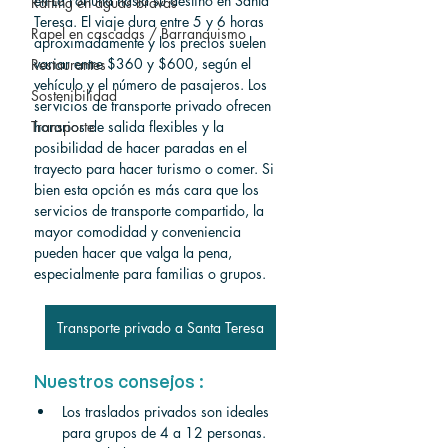
en La Fortuna hasta su destino en Santa 
Rafting en aguas bravas
Teresa. El viaje dura entre 5 y 6 horas 
Rapel en cascadas / Barranquismo
aproximadamente y los precios suelen 
variar entre $360 y $600, según el 
Restaurantes
vehículo y el número de pasajeros. Los 
Sostenibilidad
servicios de transporte privado ofrecen 
horarios de salida flexibles y la 
Transporte
posibilidad de hacer paradas en el 
trayecto para hacer turismo o comer. Si 
bien esta opción es más cara que los 
servicios de transporte compartido, la 
mayor comodidad y conveniencia 
pueden hacer que valga la pena, 
especialmente para familias o grupos.
Transporte privado a Santa Teresa
Nuestros consejos :
Los traslados privados son ideales 
para grupos de 4 a 12 personas. 