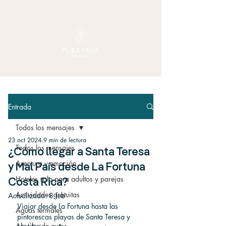
Entrada
Todos los mensajes
23 oct 2024
9 min de lectura
Todos los mensajes
¿Cómo llegar a Santa Teresa
Aventura y emoción
y Mal País desde La Fortuna
Hoteles solo para adultos y parejas
Costa Rica?
Actividades gratuitas
Actualizado:
8 feb
Viajar desde La Fortuna hasta las 
Aguas termales
pintorescas playas de Santa Teresa y 
Alquiler de autos