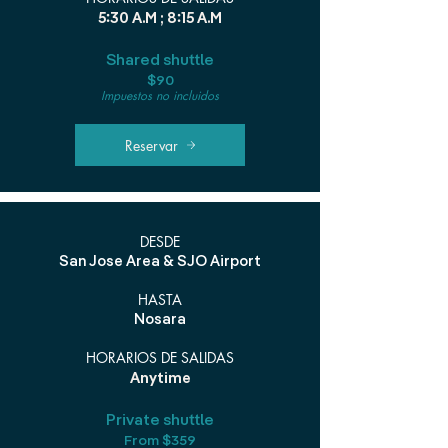
5:30 A.M ; 8:15 A.M
Shared shuttle
$90
Impuestos no incluidos
Reservar
DESDE
San Jose Area & SJO Airport
HASTA
Nosara
HORARIOS DE SALIDAS
Anytime
Private shuttle
From $359