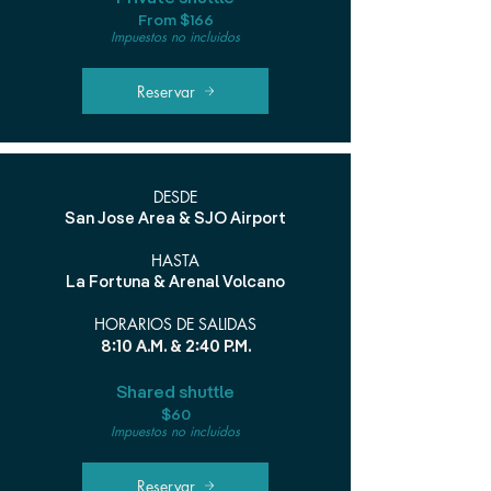
From $166
Impuestos no incluidos
Reservar
DESDE
San Jose Area & SJO Airport
HASTA
La Fortuna & Arenal Volcano
HORARIOS DE SALIDAS
8:10 A.M. & 2:40 P.M.
Shared shuttle
$60
Impuestos no incluidos
Reservar