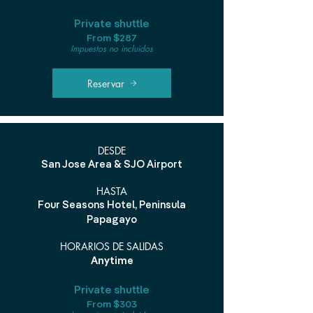
Private shuttle
From $287
Impuestos no incluidos
Reservar
DESDE
San Jose Area & SJO Airport
HASTA
Four Seasons Hotel, Peninsula
Papagayo
HORARIOS DE SALIDAS
Anytime
Private shuttle
From $303