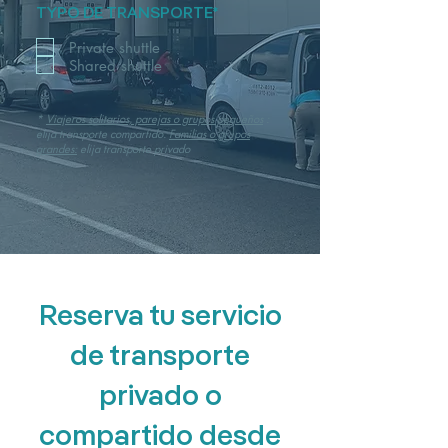
TYPO DE TRANSPORTE*
Private shuttle
Shared shuttle
*
Viajeros solitarios, parejas o grupos pequeños
:
elija transporte compartido.
Familias o grupos
grandes:
elija transporte privado
Reserva tu servicio
de transporte
privado o
compartido desde