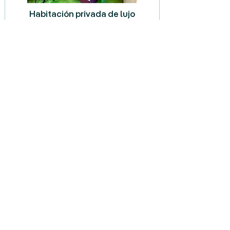
Habitación privada de lujo
La habitación privada de lujo es ideal para
aquellos viajeros que buscan una estancia
con comodidad y estilo. Esta opción ofrece
una amplia habitación privada con baño
privado y aire acondicionado para una
experiencia superior.
PRECIO POR 1 SEMANA*
(+ impuestos)
2 horas por día: $845
4 horas por día: $1005
PRECIO POR 2 SEMANAS*
(+ impuestos)
2 horas por día: $1590
4 horas por día: $1910
PRECIO POR 3 SEMANAS*