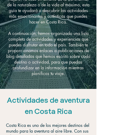
de la naturaleza o de la vida al máximo, esta
guía te ayudará a descubrir las actividades
más emocionantes y auténticas que puedes
hacer en Costa Rica.
A continuación, hemos organizado una lista
completa de actividades y experiencias que
puedes disfrutar en todo el país. También te
proporcionamos enlaces a publicaciones de
blog detalladas que hemos escrito sobre cada
destino o actividad, para que puedas
profundizar en la información mientras
planificas tu viaje.
Actividades de aventura
en Costa Rica
Costa Rica es uno de los mejores destinos del
mundo para la aventura al aire libre. Con sus