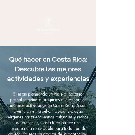
Qué hacer en Costa Rica:
Descubre las mejores
actividades y experiencias
Si estás planeando un viaje al paraíso,
probablemente te preguntes cuáles son las
mejores actividades en Costa Rica. Desde
aventuras en la selva tropical y playas
vírgenes hasta encuentros culturales y retiros
de bienestar, Costa Rica ofrece una
experiencia inolvidable para todo tipo de
viajero. Ya seas un amante de la adrenalina,