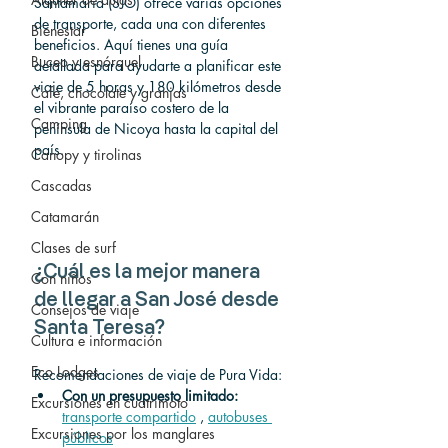
Santamaría (SJO) ofrece varias opciones 
de transporte, cada una con diferentes 
Bienestar
beneficios. Aquí tienes una guía 
Buceo y esnórquel
detallada para ayudarte a planificar este 
viaje de 5 horas y 180 kilómetros desde 
Café, chocolate y granjas
el vibrante paraíso costero de la 
Camping
península de Nicoya hasta la capital del 
país.
Canopy y tirolinas
Cascadas
Catamarán
Clases de surf
¿Cuál es la mejor manera 
Con niños
de llegar a San José desde 
Consejos de viaje
Santa Teresa?
Cultura e información
Eco Lodges
Recomendaciones de viaje de Pura Vida:
Con un presupuesto limitado:
Excursiones en cuatrimoto
transporte compartido
 , 
autobuses 
Excursiones por los manglares
públicos