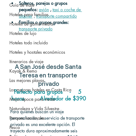
Solteros, parejas o grupos 
Guía de viaje
pequeños:
avión
,
taxi o coche de 
Hoteles para familias
alquiler
 , 
transporte compartido
Familias o grupos grandes:
Hoteles de gama media
transporte privado
Hoteles de lujo
Hoteles todo incluido
Hoteles y hostales económicos
Itinerarios de viaje
A San José desde Santa 
Kayak & Remo
Teresa en transporte 
Las mejores playas
privado
Los mejores hoteles en Costa Rica
Perfecto para grupos    -    5 
horas    -    Alrededor de $390
Mejor época para visitar
Naturaleza y Vida Silvestre
Para quienes buscan un viaje 
Parques nacionales
personalizado, un servicio de transporte 
privado es una excelente opción. El 
Pesca
trayecto dura aproximadamente seis 