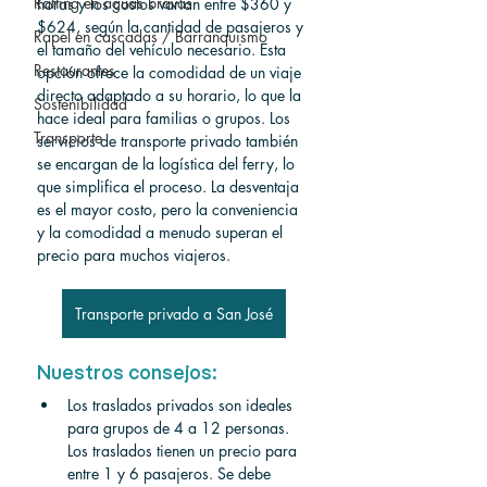
Rafting en aguas bravas
horas y los costos varían entre $360 y 
$624, según la cantidad de pasajeros y 
Rapel en cascadas / Barranquismo
el tamaño del vehículo necesario. Esta 
Restaurantes
opción ofrece la comodidad de un viaje 
directo adaptado a su horario, lo que la 
Sostenibilidad
hace ideal para familias o grupos. Los 
Transporte
servicios de transporte privado también 
se encargan de la logística del ferry, lo 
que simplifica el proceso. La desventaja 
es el mayor costo, pero la conveniencia 
y la comodidad a menudo superan el 
precio para muchos viajeros.
Transporte privado a San José
Nuestros consejos:
Los traslados privados son ideales 
para grupos de 4 a 12 personas. 
Los traslados tienen un precio para 
entre 1 y 6 pasajeros. Se debe 