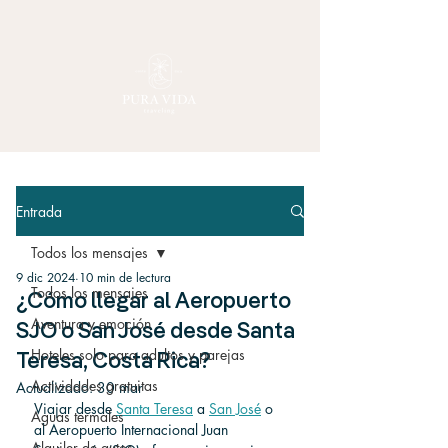
Entrada
Todos los mensajes
9 dic 2024
10 min de lectura
Todos los mensajes
¿Cómo llegar al Aeropuerto
Aventura y emoción
SJO o San José desde Santa
Hoteles solo para adultos y parejas
Teresa, Costa Rica?
Actividades gratuitas
Actualizado:
30 mar
Viajar desde 
Santa Teresa
 a 
San José
 o 
Aguas termales
al Aeropuerto Internacional Juan 
Alquiler de autos