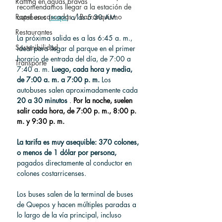
Rafting en aguas bravas
recomendamos llegar a la estación de 
Rapel en cascadas / Barranquismo
autobuses
 (
maps
) a las 5.30 AM.
Restaurantes
La próxima salida es a las 6:45 a. m., 
Sostenibilidad
ideal para llegar al parque en el primer 
horario de entrada del día, de 7:00 a 
Transporte
7:40 a. m. 
Luego, cada hora y media, 
de 7:00 a. m. a 7:00 p. m.
 Los 
autobuses salen aproximadamente cada 
20 a 30 minutos
 . 
Por la noche, suelen 
salir cada hora, de 7:00 p. m., 8:00 p. 
m. y 9:30 p. m.
La tarifa es muy asequible: 370 colones, 
o menos de 1 dólar por persona,
pagados directamente al conductor en 
colones costarricenses.
Los buses salen de la terminal de buses 
de Quepos y hacen múltiples paradas a 
lo largo de la vía principal, incluso 