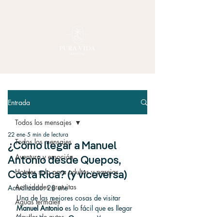
Entrada
Todos los mensajes
22 ene
5 min de lectura
Todos los mensajes
¿Cómo llegar a Manuel
Aventura y emoción
Antonio desde Quepos,
Hoteles solo para adultos y parejas
Costa Rica? (y viceversa)
Actividades gratuitas
Actualizado:
28 ene
Una de las mejores cosas de visitar 
Aguas termales
Manuel Antonio
 es lo fácil que es llegar 
Alquiler de autos