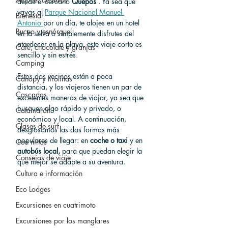
desde el cercano 
Quepos
 . Ya sea que 
vayas al 
Parque Nacional Manuel 
Bienestar
Antonio 
por un día, te alojes en un hotel 
Buceo y esnórquel
en la selva o simplemente disfrutes del 
atardecer en la playa, este viaje corto es 
Café, chocolate y granjas
sencillo y sin estrés.
Camping
Estos dos vecinos están a poca 
Canopy y tirolinas
distancia, y los viajeros tienen un par de 
Cascadas
excelentes maneras de viajar, ya sea que 
busquen algo rápido y privado, o 
Catamarán
económico y local. A continuación, 
Clases de surf
desglosamos las dos formas más 
populares de llegar: en 
coche o taxi
 y en 
Con niños
autobús local,
 para que puedan elegir la 
Consejos de viaje
que mejor se adapte a su aventura.
Cultura e información
Eco Lodges
Excursiones en cuatrimoto
Excursiones por los manglares