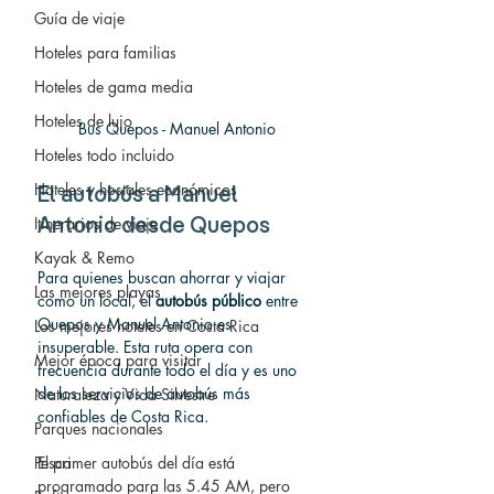
Guía de viaje
Hoteles para familias
Hoteles de gama media
Hoteles de lujo
Bus Quepos - Manuel Antonio
Hoteles todo incluido
Hoteles y hostales económicos
El autobús a
 Manuel 
Itinerarios de viaje
Antonio desde Quepos
Kayak & Remo
Para quienes buscan ahorrar y viajar 
Las mejores playas
como un local, el 
autobús público
 entre 
Quepos y Manuel Antonio es 
Los mejores hoteles en Costa Rica
insuperable. Esta ruta opera con 
Mejor época para visitar
frecuencia durante todo el día y es uno 
de los servicios de autobús más 
Naturaleza y Vida Silvestre
confiables de Costa Rica.
Parques nacionales
Pesca
El primer autobús del día está 
programado para las 5.45 AM, pero 