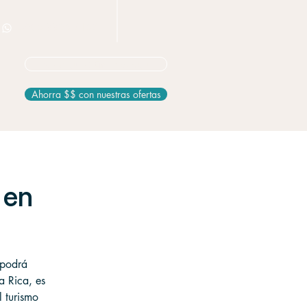
+506 8826 3163
No seguro? Empieza aquí
Ahorra $$ con nuestras ofertas
 en
 podrá 
a Rica, es 
 turismo 