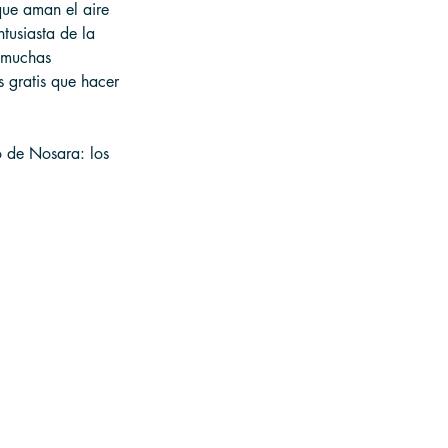
que aman el aire 
tusiasta de la 
n muchas 
s gratis que hacer 
o de Nosara: los 