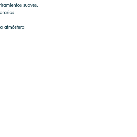
tiramientos suaves.
orarios 
la atmósfera 