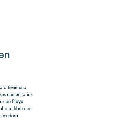
en 
ara tiene una 
ses comunitarias 
or de 
Playa 
l aire libre con 
enecedora.