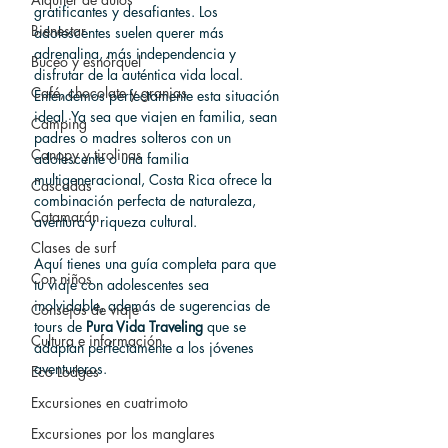
gratificantes y desafiantes. Los 
Bienestar
adolescentes suelen querer más 
adrenalina, más independencia y 
Buceo y esnórquel
disfrutar de la auténtica vida local. 
Café, chocolate y granjas
Entendemos perfectamente esta situación 
ideal. Ya sea que viajen en familia, sean 
Camping
padres o madres solteros con un 
Canopy y tirolinas
adolescente o una familia 
multigeneracional, Costa Rica ofrece la 
Cascadas
combinación perfecta de naturaleza, 
Catamarán
aventura y riqueza cultural.
Clases de surf
Aquí tienes una guía completa para que 
Con niños
tu viaje con adolescentes sea 
inolvidable, además de sugerencias de 
Consejos de viaje
tours de 
Pura Vida Traveling
 que se 
Cultura e información
adaptan perfectamente a los jóvenes 
aventureros.
Eco Lodges
Excursiones en cuatrimoto
Excursiones por los manglares