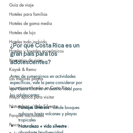
Guía de viaje
Hoteles para familias
Hoteles de gama media
Hoteles de lujo
Hoteles todo incluido
¿Por qué Costa Rica es un 
Hoteles y hostales económicos
gran país para los 
Itinerarios de viaje
adolescentes?
Kayak & Remo
Antes de sumergirnos en actividades 
Las mejores playas
específicas, vale la pena considerar por 
Los mejores hoteles en Costa Rica
qué Costa Rica es un destino ideal para 
los adolescentes:
Mejor época para visitar
Naturaleza y Vida Silvestre
Paisajes diversos
 : desde bosques 
nubosos hasta volcanes y playas 
Parques nacionales
tropicales
Pesca
Naturaleza + vida silvestre
 : 
abundante biodiversidad, 