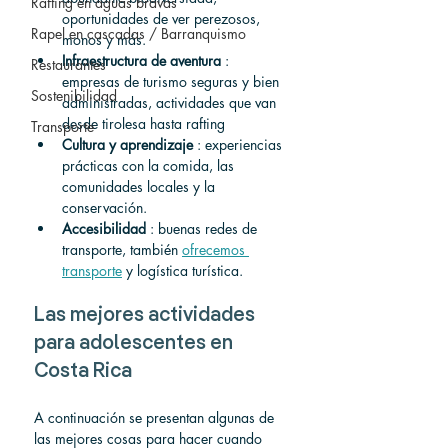
Rafting en aguas bravas
oportunidades de ver perezosos, 
Rapel en cascadas / Barranquismo
monos y más.
Infraestructura de aventura
 : 
Restaurantes
empresas de turismo seguras y bien 
Sostenibilidad
administradas, actividades que van 
desde tirolesa hasta rafting
Transporte
Cultura y aprendizaje
 : experiencias 
prácticas con la comida, las 
comunidades locales y la 
conservación.
Accesibilidad
 : buenas redes de 
transporte, también 
ofrecemos 
transporte
 y logística turística.
Las mejores actividades 
para adolescentes en 
Costa Rica
A continuación se presentan algunas de 
las mejores cosas para hacer cuando 