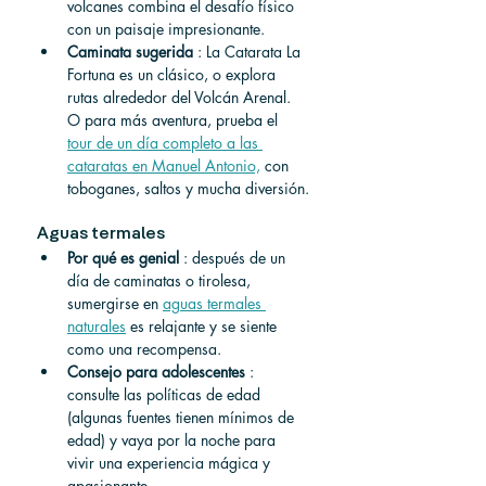
volcanes combina el desafío físico 
con un paisaje impresionante.
Caminata sugerida
 : La Catarata La 
Fortuna es un clásico, o explora 
rutas alrededor del Volcán Arenal. 
O para más aventura, prueba el 
tour de un día completo a las 
cataratas en Manuel Antonio,
 con 
toboganes, saltos y mucha diversión.
Aguas termales
Por qué es genial
 : después de un 
día de caminatas o tirolesa, 
sumergirse en 
aguas termales 
naturales
 es relajante y se siente 
como una recompensa.
Consejo para adolescentes
 : 
consulte las políticas de edad 
(algunas fuentes tienen mínimos de 
edad) y vaya por la noche para 
vivir una experiencia mágica y 
apasionante.