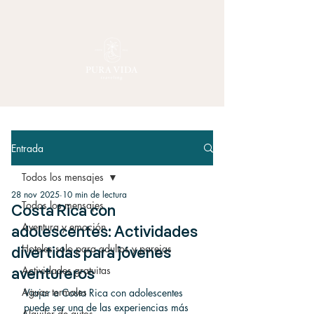
Entrada
Todos los mensajes
28 nov 2025
10 min de lectura
Todos los mensajes
Costa Rica con
Aventura y emoción
adolescentes: Actividades
Hoteles solo para adultos y parejas
divertidas para jóvenes
Actividades gratuitas
aventureros
Aguas termales
Viajar a Costa Rica con adolescentes 
puede ser una de las experiencias más 
Alquiler de autos