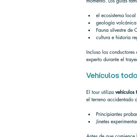
momento. Los guías tamb
el ecosistema local
geología volcánica
Fauna silvestre de 
cultura e historia r
Incluso los conductores
experto durante el traye
Vehículos todo
El tour utiliza 
vehículos 
el terreno accidentado 
Principiantes prob
Jinetes experiment
Antes de que comience l