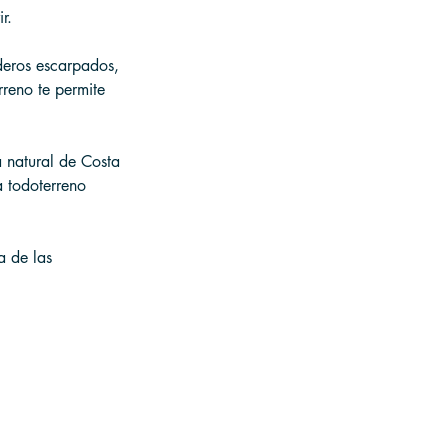
r.
deros escarpados, 
rreno te permite 
a natural de Costa 
a todoterreno 
a de las 