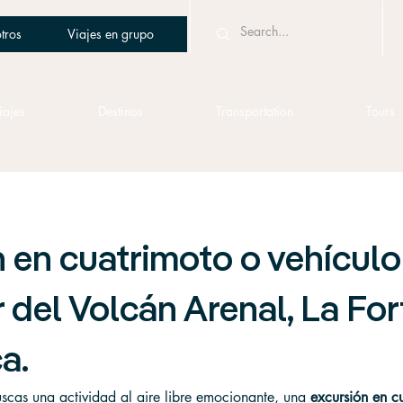
tros
Viajes en grupo
iajes
Destinos
Transportation
Tours
 en cuatrimoto o vehículo
 del Volcán Arenal, La For
a.
uscas una actividad al aire libre emocionante, una 
excursión en c