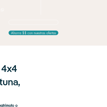
+506 8826 3163
No seguro? Empieza aquí
Ahorra $$ con nuestras ofertas
 4x4
tuna,
uatrimoto o 