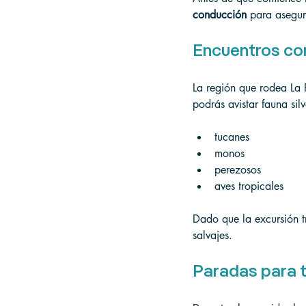
conducción
 para asegur
Encuentros con
La región que rodea La F
podrás avistar fauna sil
tucanes
monos
perezosos
aves tropicales
Dado que la excursión tr
salvajes.
Paradas para 