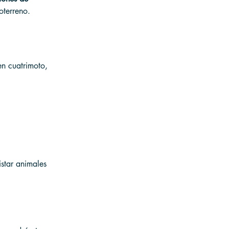
oterreno.
en cuatrimoto, 
istar animales 