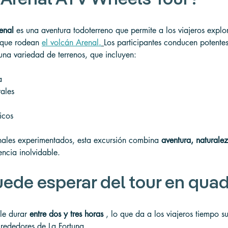
enal
 es una aventura todoterreno que permite a los viajeros explor
 que rodean 
el volcán Arenal.
Los participantes conducen potentes
una variedad de terrenos, que incluyen:
a
rales
icos
ales experimentados, esta excursión combina 
aventura, naturalez
encia inolvidable.
ede esperar del tour en qua
le durar 
entre dos y tres horas
 , lo que da a los viajeros tiempo su
lrededores de La Fortuna.