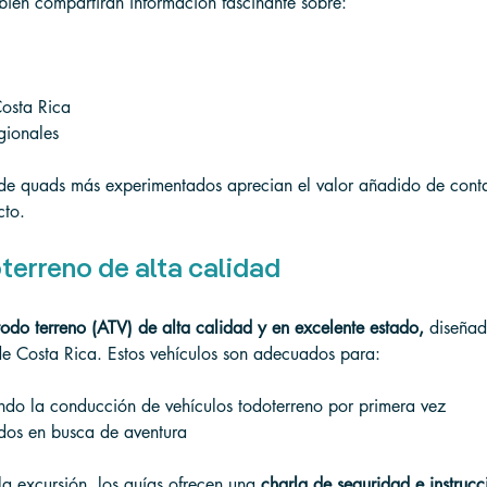
ién compartirán información fascinante sobre:
Costa Rica
egionales
 de quads más experimentados aprecian el valor añadido de cont
cto.
terreno de alta calidad
todo terreno (ATV) de alta calidad y en excelente estado,
 diseñad
de Costa Rica. Estos vehículos son adecuados para:
ando la conducción de vehículos todoterreno por primera vez
ados en busca de aventura
a excursión, los guías ofrecen una 
charla de seguridad e instrucc