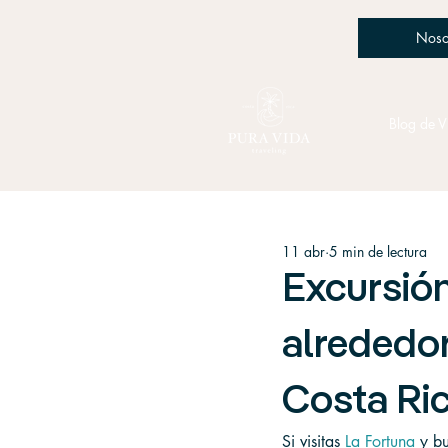
Noso
Blog de V
11 abr
5 min de lectura
Excursión
alrededor
Costa Ric
Si visitas 
La Fortuna
 y b