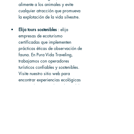
alimente a los animales y evite 
cualquier atracción que promueva 
la explotación de la vida silvestre.
Elija tours sostenibles
 : elija 
empresas de ecoturismo 
certificadas que implementen 
prácticas éticas de observación de 
fauna. En Pura Vida Traveling, 
trabajamos con operadores 
turísticos confiables y sostenibles. 
Visite nuestro sitio web para 
encontrar experiencias ecológicas 
que se alinean con los valores del 
viaje responsable.
Utilice transporte sostenible
 : el 
transporte público y los shuttles 
compartidos ayudan a reducir las 
emisiones, y algunas regiones 
incluso ofrecen alquiler de vehículos 