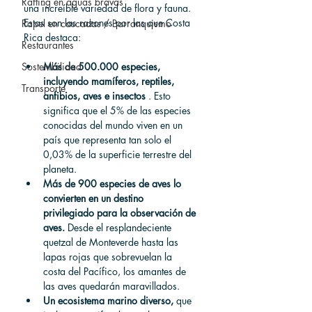
Rafting en aguas bravas
una increíble variedad de flora y fauna. 
Estas son las razones por las que Costa 
Rapel en cascadas / Barranquismo
Rica destaca:
Restaurantes
Sostenibilidad
Más de 500.000 especies, 
incluyendo mamíferos, reptiles, 
Transporte
anfibios, aves e insectos
 . Esto 
significa que el 5% de las especies 
conocidas del mundo viven en un 
país que representa tan solo el 
0,03% de la superficie terrestre del 
planeta.
Más de 900 especies de aves lo 
convierten en un destino 
privilegiado para la observación de 
aves.
 Desde el resplandeciente 
quetzal de Monteverde hasta las 
lapas rojas que sobrevuelan la 
costa del Pacífico, los amantes de 
las aves quedarán maravillados.
Un ecosistema marino diverso,
 que 