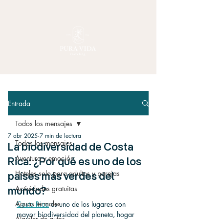
Entrada
Todos los mensajes
7 abr 2025
7 min de lectura
Todos los mensajes
La biodiversidad de Costa
Aventura y emoción
Rica: ¿Por qué es uno de los
Hoteles solo para adultos y parejas
países más verdes del
Actividades gratuitas
mundo?
Aguas termales
Costa Rica
 es uno de los lugares con 
mayor biodiversidad del planeta, hogar 
Alquiler de autos