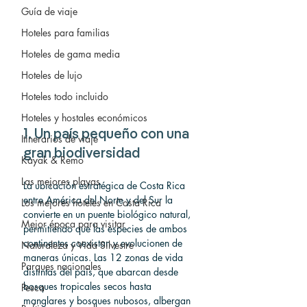
Guía de viaje
Hoteles para familias
Hoteles de gama media
Hoteles de lujo
Hoteles todo incluido
Hoteles y hostales económicos
1. Un país pequeño con una 
Itinerarios de viaje
gran biodiversidad
Kayak & Remo
Las mejores playas
La ubicación estratégica de Costa Rica 
entre América del Norte y del Sur la 
Los mejores hoteles en Costa Rica
convierte en un puente biológico natural, 
Mejor época para visitar
permitiendo que las especies de ambos 
continentes coexistan y evolucionen de 
Naturaleza y Vida Silvestre
maneras únicas. Las 12 zonas de vida 
Parques nacionales
distintas del país, que abarcan desde 
bosques tropicales secos hasta 
Pesca
manglares y bosques nubosos, albergan 