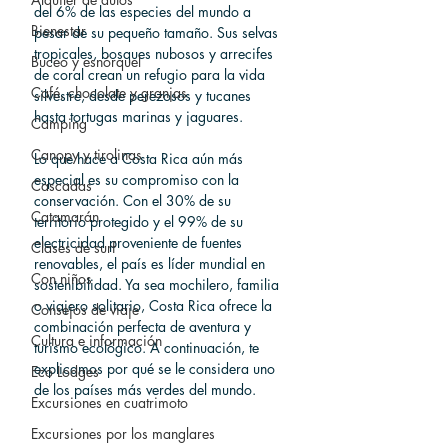
del 6% de las especies del mundo a 
Bienestar
pesar de su pequeño tamaño. Sus selvas 
tropicales, bosques nubosos y arrecifes 
Buceo y esnórquel
de coral crean un refugio para la vida 
Café, chocolate y granjas
silvestre, desde perezosos y tucanes 
hasta tortugas marinas y jaguares.
Camping
Canopy y tirolinas
Lo que hace a Costa Rica aún más 
especial es su compromiso con la 
Cascadas
conservación. Con el 30% de su 
Catamarán
territorio protegido y el 99% de su 
electricidad proveniente de fuentes 
Clases de surf
renovables, el país es líder mundial en 
Con niños
sostenibilidad. Ya sea mochilero, familia 
o viajero solitario, Costa Rica ofrece la 
Consejos de viaje
combinación perfecta de aventura y 
Cultura e información
turismo ecológico. A continuación, te 
explicamos por qué se le considera uno 
Eco Lodges
de los países más verdes del mundo.
Excursiones en cuatrimoto
Excursiones por los manglares