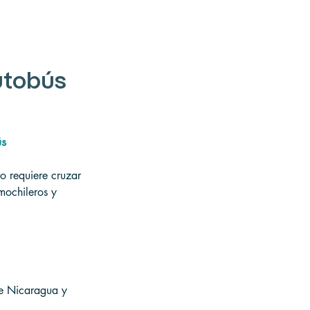
utobús 
ús
o requiere cruzar 
mochileros y 
re Nicaragua y 