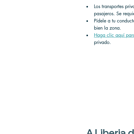
Los transportes pri
pasajeros. Se requ
Pídele a tu conduc
bien la zona.
Haga clic aquí par
privado. 
A
 Liberia 