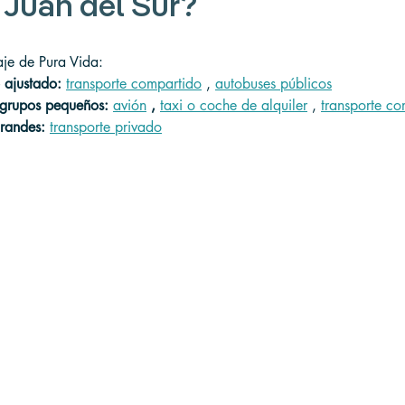
 Juan del Sur?
je de Pura Vida:
 ajustado:
transporte compartido
 , 
autobuses públicos
o grupos pequeños:
avión
,
taxi o coche de alquiler
 , 
transporte co
grandes:
transporte privado