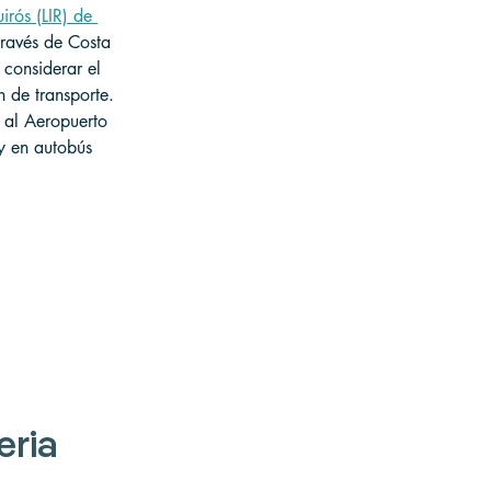
rós (LIR) de 
través de Costa 
 considerar el 
n de transporte. 
 al Aeropuerto 
 y en autobús 
eria 