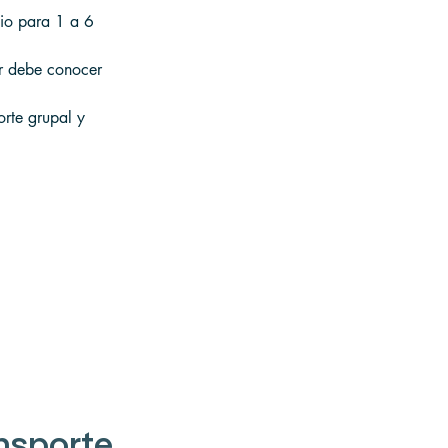
cio para 1 a 6 
r debe conocer 
orte grupal y 
nsporte 