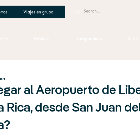
tros
Viajes en grupo
iajes
Destinos
Transportation
Tours
ura
gar al Aeropuerto de Libe
a Rica, desde San Juan del
a?
5