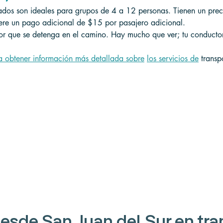
vados son ideales para grupos de 4 a 12 personas. Tienen un pre
iere un pago adicional de $15 por pasajero adicional.
tor que se detenga en el camino. Hay mucho que ver; tu conducto
a obtener información más detallada sobre
los servicios de
 transp
desde San Juan del Sur 
en tra