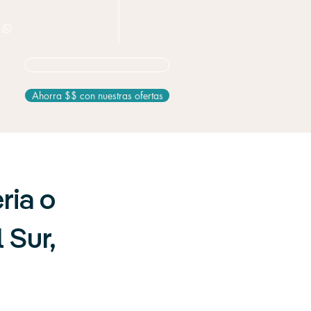
+506 8826 3163
No seguro? Empieza aquí
Ahorra $$ con nuestras ofertas
ria o
 Sur,