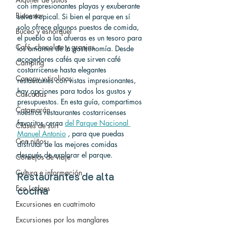
con impresionantes playas y exuberante 
Bienestar
selva tropical. Si bien el parque en sí 
solo ofrece algunos puestos de comida, 
Buceo y esnórquel
el pueblo a las afueras es un tesoro para 
Café, chocolate y granjas
los amantes de la gastronomía. Desde 
acogedores cafés que sirven café 
Camping
costarricense hasta elegantes 
Canopy y tirolinas
restaurantes con vistas impresionantes, 
hay opciones para todos los gustos y 
Cascadas
presupuestos. En esta guía, compartimos 
Catamarán
nuestros restaurantes costarricenses 
favoritos cerca 
del Parque Nacional 
Clases de surf
Manuel Antonio
 , para que puedas 
Con niños
disfrutar de las mejores comidas 
después de explorar el parque.
Consejos de viaje
Cultura e información
Restaurantes de alta 
Eco Lodges
cocina
Excursiones en cuatrimoto
Excursiones por los manglares