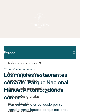
Entrada
Todos los mensajes
24 feb
6 min de lectura
Todos los mensajes
Los mejores restaurantes
Aventura y emoción
cerca del Parque Nacional
Hoteles solo para adultos y parejas
Manuel Antonio: ¿dónde
Actividades gratuitas
comer?
Aguas termales
Manuel Antonio
 es conocido por su 
mundialmente famoso parque nacional, 
Alquiler de autos