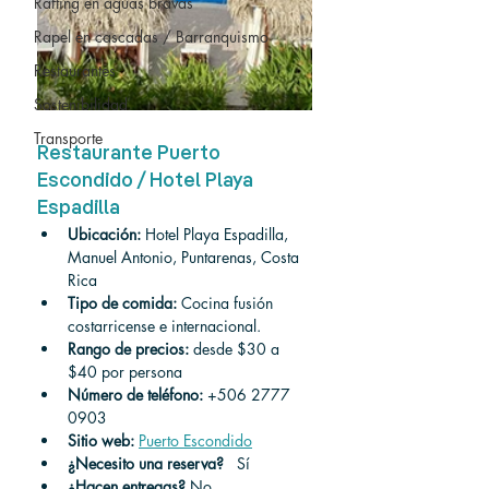
Rafting en aguas bravas
Rapel en cascadas / Barranquismo
Restaurantes
Sostenibilidad
Transporte
Restaurante Puerto 
Escondido / Hotel Playa 
Espadilla
Ubicación:
 Hotel Playa Espadilla, 
Manuel Antonio, Puntarenas, Costa 
Rica
Tipo de comida:
 Cocina fusión 
costarricense e internacional.
Rango de precios:
 desde $30 a 
$40 por persona
Número de teléfono:
 +506 2777 
0903
Sitio web:
Puerto Escondido
¿Necesito una reserva?
 Sí
¿Hacen entregas?
No