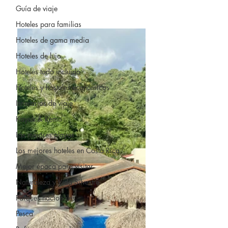
Guía de viaje
Hoteles para familias
Hoteles de gama media
Hoteles de lujo
Hoteles todo incluido
Hoteles y hostales económicos
Itinerarios de viaje
Kayak & Remo
Las mejores playas
Los mejores hoteles en Costa Rica
Mejor época para visitar
Naturaleza y Vida Silvestre
Parques nacionales
Pesca