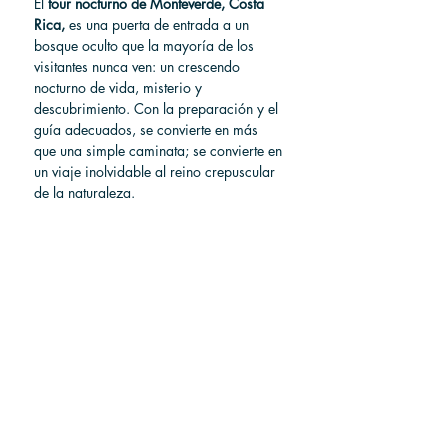
El 
tour nocturno de Monteverde, Costa 
Rica,
 es una puerta de entrada a un 
bosque oculto que la mayoría de los 
visitantes nunca ven: un crescendo 
nocturno de vida, misterio y 
descubrimiento. Con la preparación y el 
guía adecuados, se convierte en más 
que una simple caminata; se convierte en 
un viaje inolvidable al reino crepuscular 
de la naturaleza.
Si está listo para aventurarse más allá de 
los senderos diurnos y sumergirse en los 
sonidos y las sombras de Monteverde, 
reserve hoy su caminata nocturna 
guiada: 
Tour Nocturno Guiado en el 
Refugio de Vida Silvestre Monteverde
Preguntas frecuentes
¿Cuál es el mejor tour nocturno en 