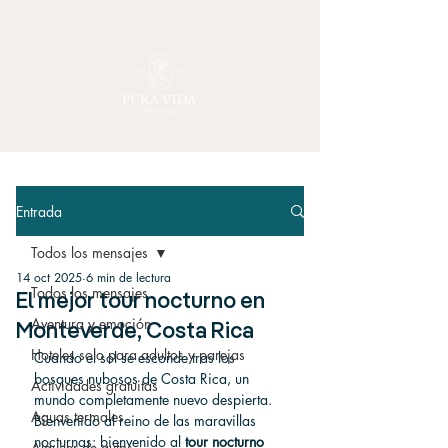
Entrada
Todos los mensajes
14 oct 2025
6 min de lectura
Todos los mensajes
El mejor tour nocturno en
Aventura y emoción
Monteverde, Costa Rica
Hoteles solo para adultos y parejas
Cuando el sol se esconde tras los 
bosques nubosos de Costa Rica, un 
Actividades gratuitas
mundo completamente nuevo despierta. 
Aguas termales
Bienvenido al reino de las maravillas 
nocturnas: bienvenido al 
tour nocturno 
Alquiler de autos