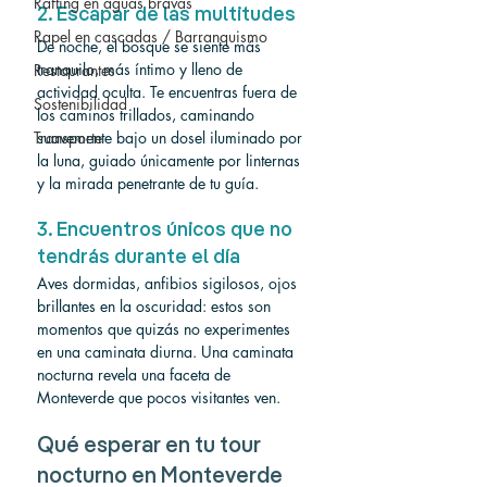
Rafting en aguas bravas
2. Escapar de las multitudes
Rapel en cascadas / Barranquismo
De noche, el bosque se siente más 
tranquilo, más íntimo y lleno de 
Restaurantes
actividad oculta. Te encuentras fuera de 
Sostenibilidad
los caminos trillados, caminando 
Transporte
suavemente bajo un dosel iluminado por 
la luna, guiado únicamente por linternas 
y la mirada penetrante de tu guía.
3. Encuentros únicos que no 
tendrás durante el día
Aves dormidas, anfibios sigilosos, ojos 
brillantes en la oscuridad: estos son 
momentos que quizás no experimentes 
en una caminata diurna. Una caminata 
nocturna revela una faceta de 
Monteverde que pocos visitantes ven.
Qué esperar en tu tour 
nocturno en Monteverde