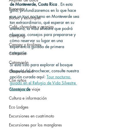
de Monteverde, Costa Rica
 . En esta 
Bienestar
guía, profundizaremos en lo que hace 
que un tour nocturno en Monteverde sea 
Buceo y esnórquel
tan extraordinario, qué esperar en su 
Café, chocolate y granjas
aventura, la vida silvestre que podrá 
observar, consejos para prepararse y 
Camping
cómo reservar su lugar en una 
Canopy y tirolinas
experiencia guiada de primera 
categoría.
Cascadas
Catamarán
Si está listo para explorar el bosque 
después del anochecer, consulte nuestra 
Clases de surf
opción curada aquí: 
Tour nocturno 
Con niños
guiado en el Refugio de Vida Silvestre 
Monteverde
Consejos de viaje
Cultura e información
Eco Lodges
Excursiones en cuatrimoto
Excursiones por los manglares