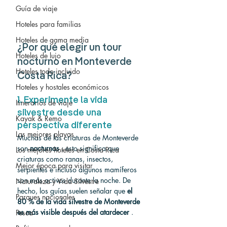
Guía de viaje
Hoteles para familias
Hoteles de gama media
¿Por qué elegir un tour 
Hoteles de lujo
nocturno en Monteverde 
Hoteles todo incluido
Costa Rica?
Hoteles y hostales económicos
1. Experimente la vida 
Itinerarios de viaje
silvestre desde una 
Kayak & Remo
perspectiva diferente
Las mejores playas
Muchas de las criaturas de Monteverde 
son 
nocturnas
 ; esto significa que 
Los mejores hoteles en Costa Rica
criaturas como ranas, insectos, 
Mejor época para visitar
serpientes e incluso algunos mamíferos 
son más activos durante la noche. De 
Naturaleza y Vida Silvestre
hecho, los guías suelen señalar que 
el 
Parques nacionales
80 % de la vida silvestre de Monteverde 
es más visible después del atardecer
 .
Pesca