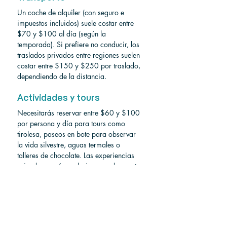
Un coche de alquiler (con seguro e 
impuestos incluidos) suele costar entre 
$70 y $100 al día (según la 
temporada). Si prefiere no conducir, los 
traslados privados entre regiones suelen 
costar entre $150 y $250 por traslado, 
dependiendo de la distancia.
Actividades y tours
Necesitarás reservar entre $60 y $100 
por persona y día para tours como 
tirolesa, paseos en bote para observar 
la vida silvestre, aguas termales o 
talleres de chocolate. Las experiencias 
privadas o más exclusivas pueden costar 
entre $100 y $200 o más por persona.
Comidas
Los restaurantes locales (llamados sodas) 
sirven comidas deliciosas por entre $5 y 