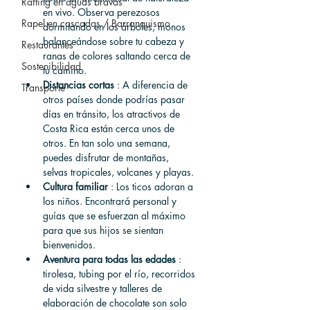
Rafting en aguas bravas
en vivo. Observa perezosos 
Rapel en cascadas / Barranquismo
dormitando en los árboles, monos 
balanceándose sobre tu cabeza y 
Restaurantes
ranas de colores saltando cerca de 
Sostenibilidad
tu camino.
Distancias cortas
 : A diferencia de 
Transporte
otros países donde podrías pasar 
días en tránsito, los atractivos de 
Costa Rica están cerca unos de 
otros. En tan solo una semana, 
puedes disfrutar de montañas, 
selvas tropicales, volcanes y playas.
Cultura familiar
 : Los ticos adoran a 
los niños. Encontrará personal y 
guías que se esfuerzan al máximo 
para que sus hijos se sientan 
bienvenidos.
Aventura para todas las edades
 : 
tirolesa, tubing por el río, recorridos 
de vida silvestre y talleres de 
elaboración de chocolate son solo 