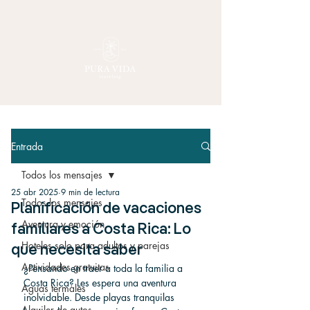
Entrada
Todos los mensajes
25 abr 2025
9 min de lectura
Todos los mensajes
Planificación de vacaciones
Aventura y emoción
familiares a Costa Rica: Lo
Hoteles solo para adultos y parejas
que necesita saber
Actividades gratuitas
¿Pensando en traer a toda la familia a 
Costa Rica? Les espera una aventura 
Aguas termales
inolvidable. Desde playas tranquilas 
Alquiler de autos