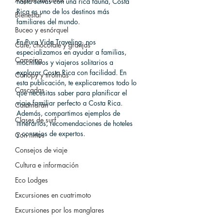
hasta selvas con una rica fauna, Costa 
Rica es uno de los destinos más 
Bienestar
familiares del mundo.
Buceo y esnórquel
En Pura Vida Traveling, nos 
Café, chocolate y granjas
especializamos en ayudar a familias, 
Camping
mochileros y viajeros solitarios a 
explorar Costa Rica con facilidad. En 
Canopy y tirolinas
esta publicación, te explicaremos todo lo 
Cascadas
que necesitas saber para planificar el 
viaje familiar perfecto a Costa Rica. 
Catamarán
Además, compartimos ejemplos de 
Clases de surf
itinerarios, recomendaciones de hoteles 
y consejos de expertos.
Con niños
Consejos de viaje
Cultura e información
Eco Lodges
Excursiones en cuatrimoto
Excursiones por los manglares