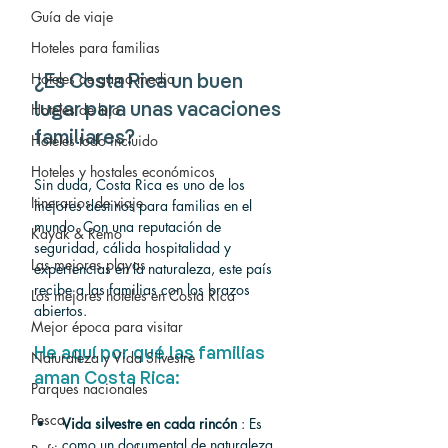
Guía de viaje
Hoteles para familias
Hoteles de gama media
¿Es Costa Rica un buen 
Hoteles de lujo
lugar para unas vacaciones 
familiares?
Hoteles todo incluido
Hoteles y hostales económicos
Sin duda, Costa Rica es uno de los 
Itinerarios de viaje
mejores destinos para familias en el 
mundo. Con una reputación de 
Kayak & Remo
seguridad, cálida hospitalidad y 
Las mejores playas
experiencias en la naturaleza, este país 
recibe a las familias con los brazos 
Los mejores hoteles en Costa Rica
abiertos.
Mejor época para visitar
He aquí por qué las familias 
Naturaleza y Vida Silvestre
aman Costa Rica:
Parques nacionales
Pesca
Vida silvestre en cada rincón
 : Es 
como un documental de naturaleza 