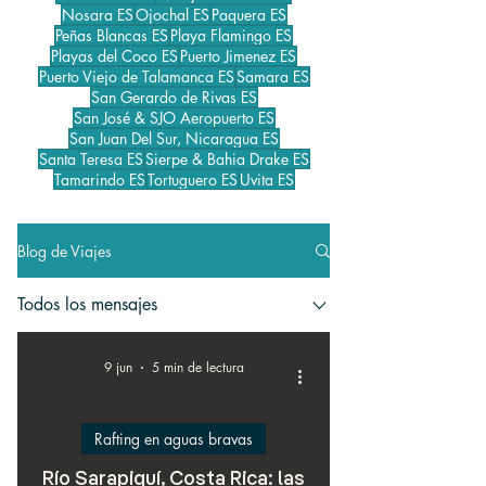
Nosara ES
Ojochal ES
Paquera ES
Peñas Blancas ES
Playa Flamingo ES
Playas del Coco ES
Puerto Jimenez ES
Puerto Viejo de Talamanca ES
Samara ES
San Gerardo de Rivas ES
San José & SJO Aeropuerto ES
San Juan Del Sur, Nicaragua ES
Santa Teresa ES
Sierpe & Bahia Drake ES
Tamarindo ES
Tortuguero ES
Uvita ES
Blog de Viajes
Todos los mensajes
9 jun
5 min de lectura
Rafting en aguas bravas
Río Sarapiquí, Costa Rica: las