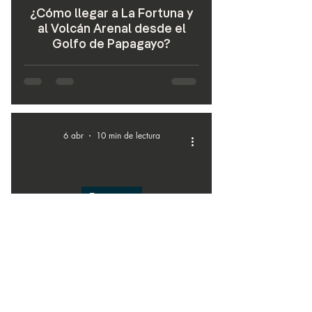
¿Cómo llegar a La Fortuna y
al Volcán Arenal desde el
Golfo de Papagayo?
6 abr
10 min de lectura
Transporte
¿Cómo llegar a La Fortuna y
al Volcán Arenal desde
Samara y Puerto Carrillo?