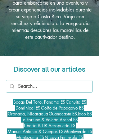
para embarcarse en una aventura y
crear experiencias inolvidables durante
su viaje a Costa Rica. Viaja con
sencillez y eficiencia a la vanguardia
mientras descubres las maravillas de
este cautivador destino.
Discover all our articles
Bocas Del Toro, Panama ES
Cahuita ES
Dominical ES
Golfo de Papagayo ES
Granada, Nicaragua
Guanacaste ES
Jaco ES
La Fortuna & Volcán Arenal ES
Liberia & LIR Aeropuerto ES
Manuel Antonio & Quepos ES
Monteverde ES
Montezuma ES
Nicoya Peninsula ES