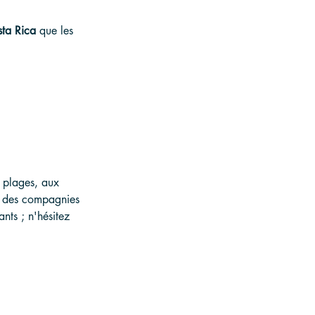
sta Rica
 que les 
x plages, aux 
rt des compagnies 
nts ; n'hésitez 