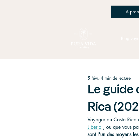
A prop
Blog voy
5 févr.
4 min de lecture
Le guide 
Rica (202
Voyager au Costa Rica n'
Liberia
 , ou que vous par
sont l'un des moyens le