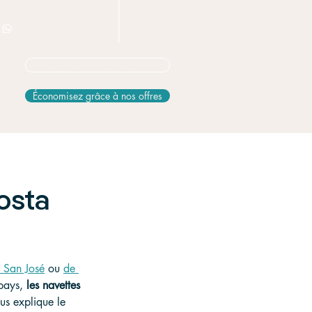
+506 8826 3163
Vous hésitez? Commencez ici
Économisez grâce à nos offres
Costa
e San José
 ou 
de 
pays, 
les navettes 
us explique le 