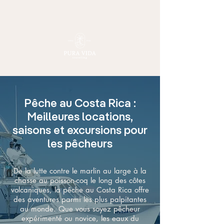
Pêche au Costa Rica :
Meilleures locations,
saisons et excursions pour
les pêcheurs
De la lutte contre le marlin au large à la
chasse au poisson-coq le long des côtes
volcaniques, la pêche au Costa Rica offre
des aventures parmi les plus palpitantes
au monde. Que vous soyez pêcheur
expérimenté ou novice, les eaux du