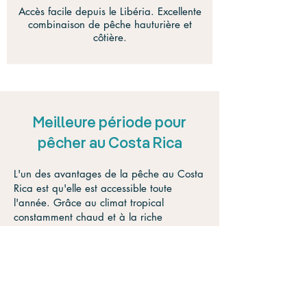
Accès facile depuis le Libéria. Excellente
combinaison de pêche hauturière et
côtière.
Meilleure période pour
pêcher au Costa Rica
L'un des avantages de la pêche au Costa
Rica est qu'elle est accessible toute
l'année. Grâce au climat tropical
constamment chaud et à la riche
biodiversité marine du pays, il y a
toujours quelque chose à pêcher, quelle
que soit la saison.
Cela dit, certaines espèces sont plus
abondantes pendant certains mois, il vaut