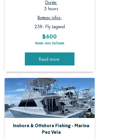
Durée:
5 hours
Bateau infos:
25ft - Fly Legend
$600
taxes non incluses
Read more
Inshore & Offshore Fishing - Marina
Pez Vela