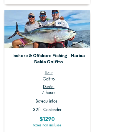
Inshore & Offshore Fishing - Marina
Bahia Golfito
Lieu:
Golfito
Durée:
7 hours
Bateau infos:
32ft - Contender
$1290
taxes non incluses