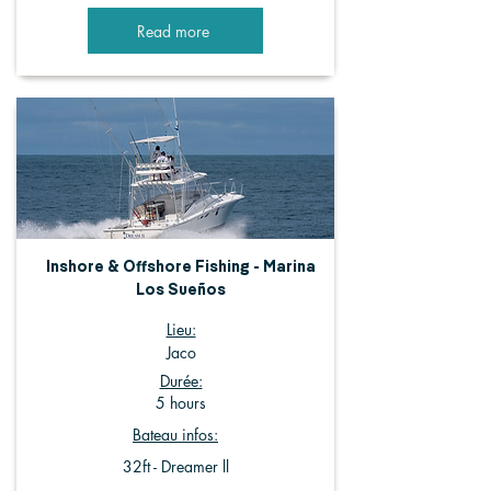
Read more
Inshore & Offshore Fishing - Marina
Los Sueños
Lieu:
Jaco
Durée:
5 hours
Bateau infos:
32ft - Dreamer ll