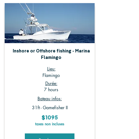
Inshore or Offshore fishing - Marina
Flamingo
Lieu:
Flamingo
Durée:
7 hours
Bateau infos:
31ft - Gamefisher II
$1095
taxes non incluses