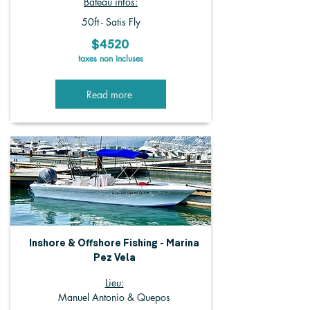
Bateau infos:
50ft - Satis Fly
$4520
taxes non incluses
Read more
Inshore & Offshore Fishing - Marina
Pez Vela
Lieu:
Manuel Antonio & Quepos