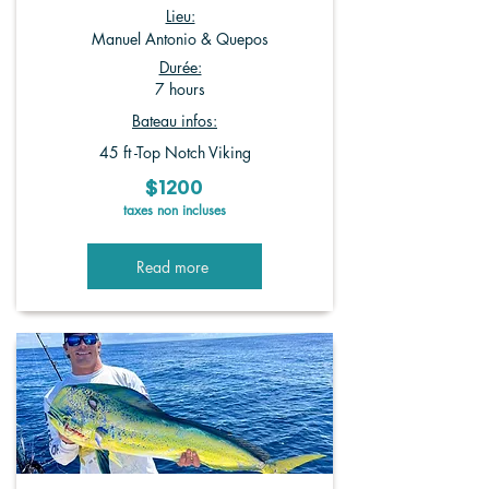
Lieu:
Manuel Antonio & Quepos
Durée:
7 hours
Bateau infos:
45 ft -Top Notch Viking
$1200
taxes non incluses
Read more