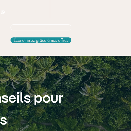
+506 8826 3163
Vous hésitez? Commencez ici
Économisez grâce à nos offres
seils pour
ns