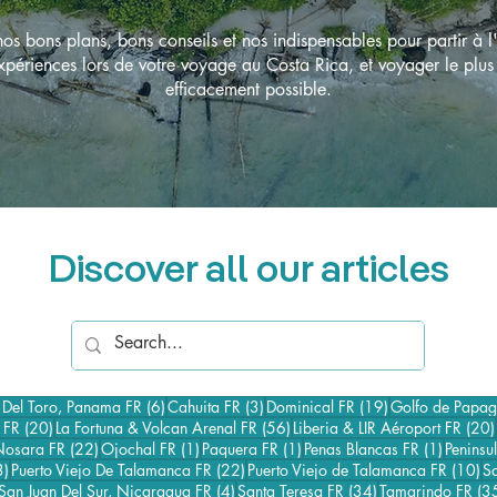
os bons plans, bons conseils et nos indispensables pour partir à l'
xpériences lors de votre voyage au Costa Rica, et voyager le plus
efficacement possible.
Discover all our articles
s
6 posts
3 posts
19 posts
 Del Toro, Panama FR
(6)
Cahuita FR
(3)
Dominical FR
(19)
Golfo de Papa
st
20 posts
56 posts
 FR
(20)
La Fortuna & Volcan Arenal FR
(56)
Liberia & LIR Aéroport FR
(20)
5 posts
22 posts
1 post
1 post
1 post
Nosara FR
(22)
Ojochal FR
(1)
Paquera FR
(1)
Penas Blancas FR
(1)
Peninsu
3 posts
22 posts
10
3)
Puerto Viejo De Talamanca FR
(22)
Puerto Viejo de Talamanca FR
(10)
S
40 posts
4 posts
34 posts
San Juan Del Sur, Nicaragua FR
(4)
Santa Teresa FR
(34)
Tamarindo FR
(3