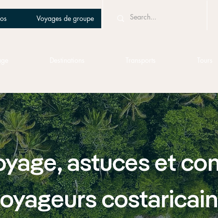
os
Voyages de groupe
age
Destinations
Transports
Tours
oyage, astuces et con
oyageurs costaricai