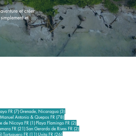
aventure et créer
 simplement et
7 posts
3 posts
gayo FR
(7)
Grenade, Nicaragua
(3)
20 posts
78 posts
Manuel Antonio & Quepos FR
(78)
1 post
2 posts
le de Nicoya FR
(1)
Playa Flamingo FR
(2)
 posts
21 posts
2 posts
amara FR
(21)
San Gerardo de Rivas FR
(2)
35 posts
11 posts
26 posts
5)
Tortuguero FR
(11)
Uvita FR
(26)