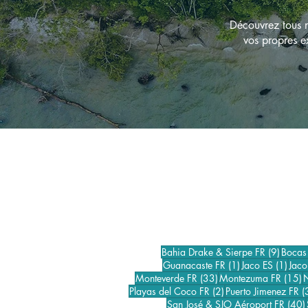
Découvrez tous n
vos propres e
9 post
Bahia Drake & Sierpe FR
(9)
Bocas
1 post
1 po
Guanacaste FR
(1)
Jaco ES
(1)
Jaco
33 posts
1
Monteverde FR
(33)
Montezuma FR
(15)
2 posts
Playas del Coco FR
(2)
Puerto Jimenez FR
(
San José & SJO Aéroport FR
(40)