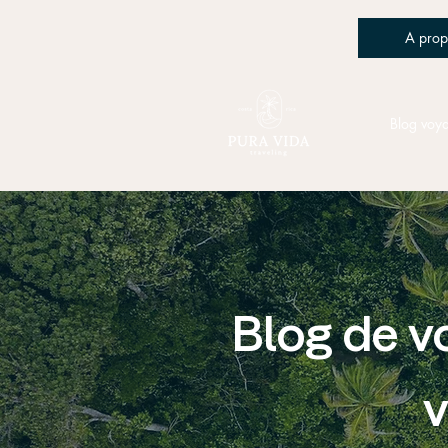
A prop
Blog voy
Blog de v
v