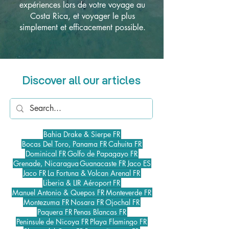
expériences lors de votre voyage au
Costa Rica, et voyager le plus
simplement et efficacement possible.
Discover all our articles
Bahia Drake & Sierpe FR
Bocas Del Toro, Panama FR
Cahuita FR
Dominical FR
Golfo de Papagayo FR
Grenade, Nicaragua
Guanacaste FR
Jaco ES
Jaco FR
La Fortuna & Volcan Arenal FR
Liberia & LIR Aéroport FR
Manuel Antonio & Quepos FR
Monteverde FR
Montezuma FR
Nosara FR
Ojochal FR
Paquera FR
Penas Blancas FR
Peninsule de Nicoya FR
Playa Flamingo FR