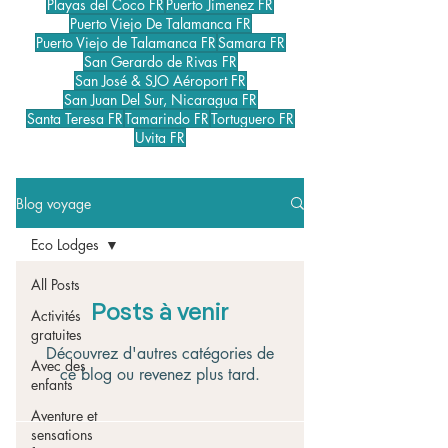
Playas del Coco FR
Puerto Jimenez FR
Puerto Viejo De Talamanca FR
Puerto Viejo de Talamanca FR
Samara FR
San Gerardo de Rivas FR
San José & SJO Aéroport FR
San Juan Del Sur, Nicaragua FR
Santa Teresa FR
Tamarindo FR
Tortuguero FR
Uvita FR
Blog voyage
Eco Lodges
All Posts
Posts à venir
Activités
gratuites
Découvrez d'autres catégories de
Avec des
ce blog ou revenez plus tard.
enfants
Aventure et
sensations