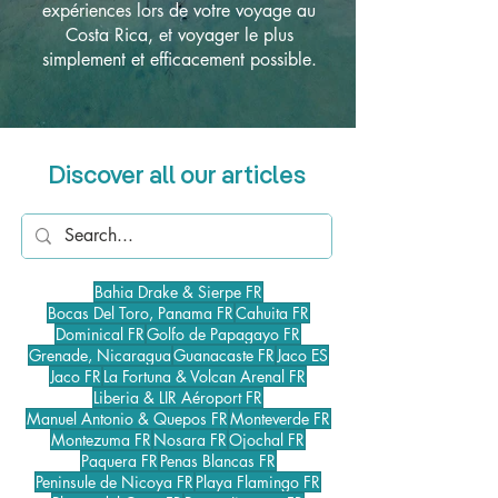
expériences lors de votre voyage au
Costa Rica, et voyager le plus
simplement et efficacement possible.
Discover all our articles
Bahia Drake & Sierpe FR
Bocas Del Toro, Panama FR
Cahuita FR
Dominical FR
Golfo de Papagayo FR
Grenade, Nicaragua
Guanacaste FR
Jaco ES
Jaco FR
La Fortuna & Volcan Arenal FR
Liberia & LIR Aéroport FR
Manuel Antonio & Quepos FR
Monteverde FR
Montezuma FR
Nosara FR
Ojochal FR
Paquera FR
Penas Blancas FR
Peninsule de Nicoya FR
Playa Flamingo FR