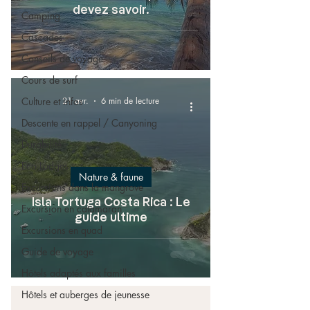
devez savoir.
Camping
Cascades
Conseils de voyage
Cours de surf
Culture et infos
21 avr.
6 min de lecture
Descente en rappel / Canyoning
Durabilité
Eco Lodges
Nature & faune
Excursions dans la mangrove
Isla Tortuga Costa Rica : Le
Excursion en catamaran
guide ultime
Excursions en quad
Guide de voyage
Hôtels adaptés aux familles
Hôtels et auberges de jeunesse