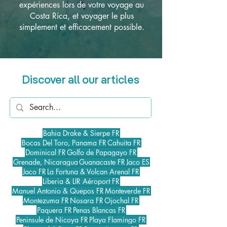
expériences lors de votre voyage au
Costa Rica, et voyager le plus
simplement et efficacement possible.
Discover all our articles
Bahia Drake & Sierpe FR
Bocas Del Toro, Panama FR
Cahuita FR
Dominical FR
Golfo de Papagayo FR
Grenade, Nicaragua
Guanacaste FR
Jaco ES
Jaco FR
La Fortuna & Volcan Arenal FR
Liberia & LIR Aéroport FR
Manuel Antonio & Quepos FR
Monteverde FR
Montezuma FR
Nosara FR
Ojochal FR
Paquera FR
Penas Blancas FR
Peninsule de Nicoya FR
Playa Flamingo FR