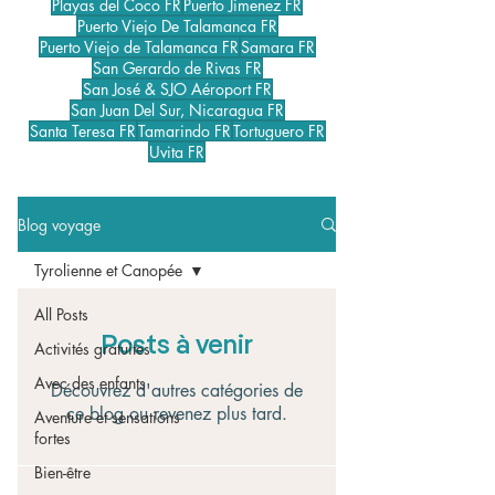
Playas del Coco FR
Puerto Jimenez FR
Puerto Viejo De Talamanca FR
Puerto Viejo de Talamanca FR
Samara FR
San Gerardo de Rivas FR
San José & SJO Aéroport FR
San Juan Del Sur, Nicaragua FR
Santa Teresa FR
Tamarindo FR
Tortuguero FR
Uvita FR
Blog voyage
Tyrolienne et Canopée
All Posts
Posts à venir
Activités gratuites
Avec des enfants
Découvrez d'autres catégories de
ce blog ou revenez plus tard.
Aventure et sensations
fortes
Bien-être