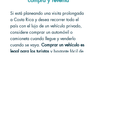
Si está planeando una visita prolongada 
a Costa Rica y desea recorrer todo el 
país con el lujo de un vehículo privado, 
considere comprar un automóvil o 
camioneta cuando llegue y venderlo 
cuando se vaya.
Comprar un vehículo es 
legal para los turistas
y bastante fácil de 
hacer. Tendría que pagar los honorarios 
iniciales del abogado para transferir la 
propiedad y luego tendría que vender el 
vehículo a tiempo antes de salir del país, 
pero esta molestia podría terminar 
valiendo la pena si puede recuperar la 
mayor parte de su inversión antes de 
partir.
Para más información consulte nuestro 
artículo:
¿Cómo comprar un auto en 
Costa Rica?