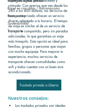
experiencia más personalizada y 
Rafting en aguas bravas
cómoda. Con precios que van desde los 
Rapel en cascadas / Barranquismo
260 a los 400 dólares, los servicios de 
Restaurantes
transporte privado ofrecen un servicio 
directo adaptado a tu horario. El tiempo 
Sostenibilidad
de viaje es similar al de un servicio de 
Transporte
transporte compartido, pero sin paradas 
adicionales, lo que garantiza un viaje 
más tranquilo. Esta opción es ideal para 
familias, grupos o personas que viajan 
con mucho equipaje. Para mejorar tu 
experiencia, muchos servicios de 
transporte ofrecen comodidades como 
wifi y todos cuentan con un buen aire 
acondicionado.
Traslado privado a Liberia
Nuestros consejos:
Los traslados privados son ideales 