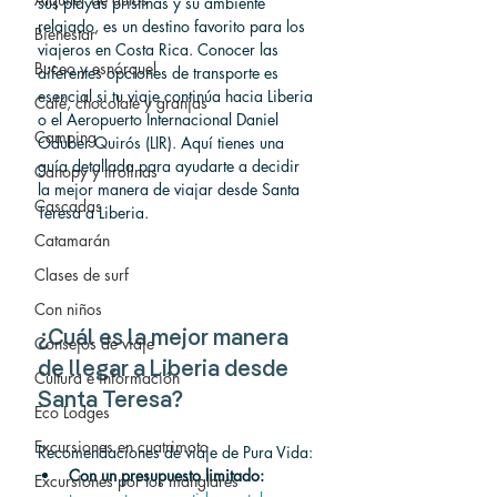
sus playas prístinas y su ambiente 
relajado, es un destino favorito para los 
Bienestar
viajeros en Costa Rica. Conocer las 
Buceo y esnórquel
diferentes opciones de transporte es 
esencial si tu viaje continúa hacia Liberia 
Café, chocolate y granjas
o el Aeropuerto Internacional Daniel 
Camping
Oduber Quirós (LIR). Aquí tienes una 
guía detallada para ayudarte a decidir 
Canopy y tirolinas
la mejor manera de viajar desde Santa 
Cascadas
Teresa a Liberia.
Catamarán
Clases de surf
Con niños
¿Cuál es la mejor manera 
Consejos de viaje
de llegar a Liberia desde 
Cultura e información
Santa Teresa?
Eco Lodges
Excursiones en cuatrimoto
Recomendaciones de viaje de Pura Vida:
Con un presupuesto limitado:
Excursiones por los manglares