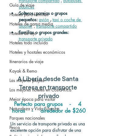
transporte compartido
 , 
autobuses 
Guía de viaje
públicos
Solteros, parejas o grupos 
Hoteles para familias
pequeños:
avión
,
taxi o coche de 
Hoteles de gama media
alquiler
 , 
transporte compartido
Familias o grupos grandes:
Hoteles de lujo
transporte privado
Hoteles todo incluido
Hoteles y hostales económicos
Itinerarios de viaje
Kayak & Remo
A Liberia desde Santa 
Las mejores playas
Teresa en transporte 
Los mejores hoteles en Costa Rica
privado
Mejor época para visitar
Perfecto para grupos    -    4 
Naturaleza y Vida Silvestre
horas    -    
alrededor de 
$260
Parques nacionales
Un servicio de transporte privado es una 
Pesca
excelente opción para disfrutar de una 