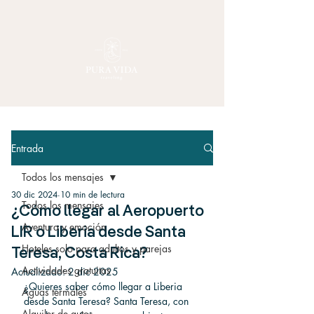
Entrada
Todos los mensajes
30 dic 2024
10 min de lectura
Todos los mensajes
¿Cómo llegar al Aeropuerto
Aventura y emoción
LIR o Liberia desde Santa
Hoteles solo para adultos y parejas
Teresa, Costa Rica?
Actividades gratuitas
Actualizado:
2 dic 2025
¿Quieres saber cómo llegar a Liberia 
Aguas termales
desde Santa Teresa? Santa Teresa, con 
Alquiler de autos