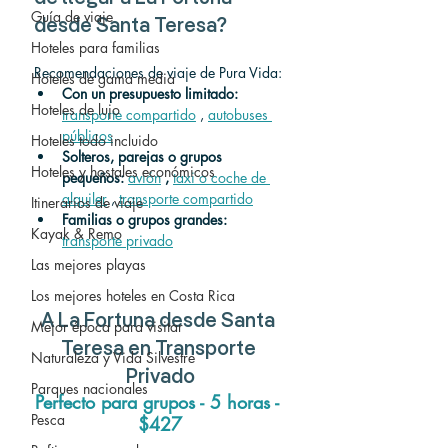
Guía de viaje
desde Santa Teresa?
Hoteles para familias
Recomendaciones de viaje de Pura Vida:
Hoteles de gama media
Con un presupuesto limitado:
Hoteles de lujo
transporte compartido
 , 
autobuses 
públicos
Hoteles todo incluido
Solteros, parejas o grupos 
Hoteles y hostales económicos
pequeños:
avión
,
taxi o coche de 
alquiler
 , 
transporte compartido
Itinerarios de viaje
Familias o grupos grandes:
Kayak & Remo
transporte privado
Las mejores playas
Los mejores hoteles en Costa Rica
A
 La Fortuna 
desde
 Santa 
Mejor época para visitar
Teresa 
en Transporte 
Naturaleza y Vida Silvestre
Privado
Parques nacionales
Perfecto para grupos - 5 horas - 
Pesca
$427