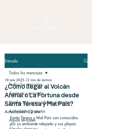
Entrada
Todos los mensajes
18 ene 2025
12 min de lectura
Todos los mensajes
¿Cómo llegar al Volcán
Aventura y emoción
Arenal o La Fortuna desde
Hoteles solo para adultos y parejas
Santa Teresa y Mal País?
Actividades gratuitas
Actualizado:
22 ene
Santa Teresa y Mal País son conocidos 
Aguas termales
por su ambiente relajado y sus playas 
Alquiler de autos