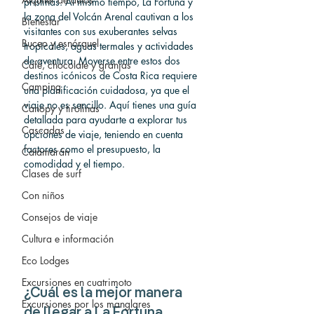
prístinas. Al mismo tiempo, La Fortuna y 
la zona del Volcán Arenal cautivan a los 
Bienestar
visitantes con sus exuberantes selvas 
Buceo y esnórquel
tropicales, aguas termales y actividades 
de aventura. Moverse entre estos dos 
Café, chocolate y granjas
destinos icónicos de Costa Rica requiere 
Camping
una planificación cuidadosa, ya que el 
viaje no es sencillo. Aquí tienes una guía 
Canopy y tirolinas
detallada para ayudarte a explorar tus 
Cascadas
opciones de viaje, teniendo en cuenta 
factores como el presupuesto, la 
Catamarán
comodidad y el tiempo.
Clases de surf
Con niños
Consejos de viaje
Cultura e información
Eco Lodges
Excursiones en cuatrimoto
¿Cuál es la mejor manera 
Excursiones por los manglares
de llegar a La Fortuna 