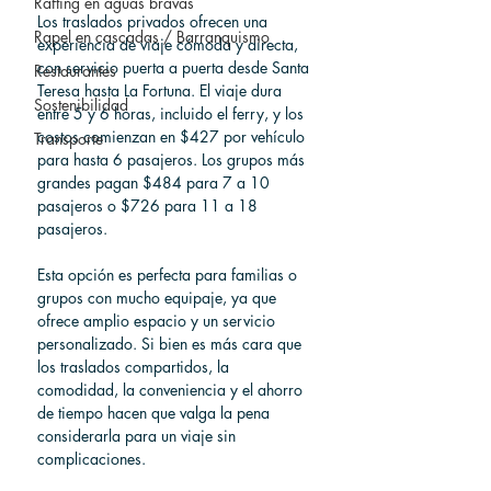
Rafting en aguas bravas
Los traslados privados ofrecen una 
Rapel en cascadas / Barranquismo
experiencia de viaje cómoda y directa, 
con servicio puerta a puerta desde Santa 
Restaurantes
Teresa hasta La Fortuna. El viaje dura 
Sostenibilidad
entre 5 y 6 horas, incluido el ferry, y los 
costos comienzan en $427 por vehículo 
Transporte
para hasta 6 pasajeros. Los grupos más 
grandes pagan $484 para 7 a 10 
pasajeros o $726 para 11 a 18 
pasajeros.
Esta opción es perfecta para familias o 
grupos con mucho equipaje, ya que 
ofrece amplio espacio y un servicio 
personalizado. Si bien es más cara que 
los traslados compartidos, la 
comodidad, la conveniencia y el ahorro 
de tiempo hacen que valga la pena 
considerarla para un viaje sin 
complicaciones.