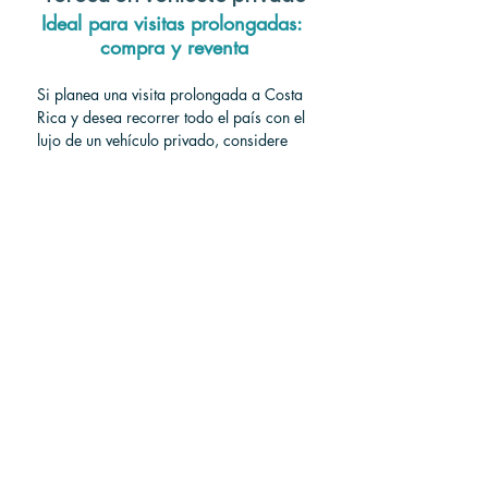
Ideal para visitas prolongadas: 
compra y reventa
Si planea una visita prolongada a Costa 
Rica y desea recorrer todo el país con el 
lujo de un vehículo privado, considere 
comprar un automóvil o una camioneta 
al llegar y venderla al salir.
Comprar un 
vehículo es legal para los turistas
y 
bastante fácil de hacer. Tendría que 
pagar los honorarios iniciales del 
abogado para transferir la propiedad y 
luego vender el vehículo a tiempo antes 
de salir del país, pero esta molestia 
podría terminar valiendo la pena si 
puede recuperar la mayor parte de su 
inversión antes de partir.
Para más información, consulte nuestro 
artículo:
 «
¿Cómo comprar un auto en 
Costa Rica?