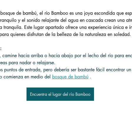
 bosque de bambú, el río Bamboo es una joya escondida que espe
tranquilo y el sonido relajante del agua en cascada crean una at
 tranquila. Este lugar apartado ofrece una experiencia única e ín
 para quienes disfrutan de la belleza de la naturaleza en soledad.
:
, camine hacia arriba o hacia abajo por el lecho del río para enc
áreas para nadar o relajarse.
os puntos de entrada, pero debería ser bastante fácil encontrar un
ero comienza en medio del 
bosque de bambú
 .
Encuentra el lugar del río Bamboo