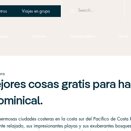
tros
Viajes en grupo
iajes
Destinos
Transportation
Tours
ura
jores cosas gratis para ha
ominical.
hermosas ciudades costeras en la costa sur del Pacífico de Costa 
te relajado, sus impresionantes playas y sus exuberantes bosques 