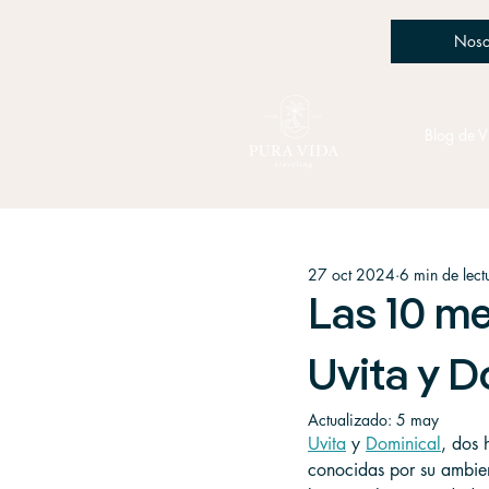
Noso
Blog de V
27 oct 2024
6 min de lect
Las 10 me
Uvita y D
Actualizado:
5 may
Uvita
 y 
Dominical
, dos 
conocidas por su ambien