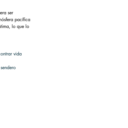
ra ser 
mósfera pacífica 
tima, lo que lo 
ontrar vida 
 sendero 