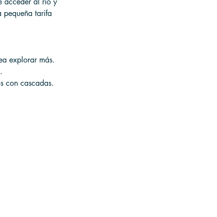
 acceder al río y 
a pequeña tarifa 
sea explorar más.
.
os con cascadas.