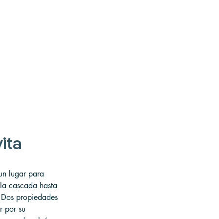
vita
un lugar para 
 la cascada hasta 
s. Dos propiedades 
r por su 