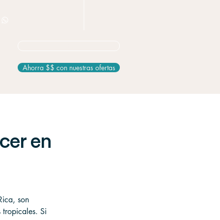
+506 8826 3163
No seguro? Empieza aquí
Ahorra $$ con nuestras ofertas
cer en
Rica, son 
tropicales. Si 