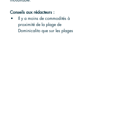
Conseils aux rédacteurs :
Il y a moins de commodités à 
proximité de la plage de 
Dominicalito que sur les plages 
principales. Assurez-vous 
d'apporter de l'eau, des collations et 
tout autre produit essentiel, car il n'y 
a pas beaucoup de magasins ou de 
restaurants à proximité.
Surfez à marée moyenne ou haute 
pour éviter les rochers exposés et 
apportez votre équipement, car les 
locations sont limitées.
Trouver la plage Dominicalito