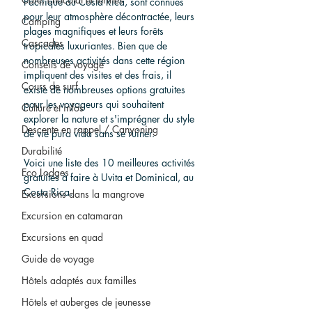
Pacifique du Costa Rica, sont connues 
pour leur atmosphère décontractée, leurs 
Camping
plages magnifiques et leurs forêts 
Cascades
tropicales luxuriantes. Bien que de 
nombreuses activités dans cette région 
Conseils de voyage
impliquent des visites et des frais, il 
Cours de surf
existe de nombreuses options gratuites 
pour les voyageurs qui souhaitent 
Culture et infos
explorer la nature et s'imprégner du style 
Descente en rappel / Canyoning
de vie pura vida sans se ruiner. 
Durabilité
Voici une liste des 10 meilleures activités 
Eco Lodges
gratuites à faire à Uvita et Dominical, au 
Costa Rica.
Excursions dans la mangrove
Excursion en catamaran
Excursions en quad
Guide de voyage
Hôtels adaptés aux familles
Hôtels et auberges de jeunesse