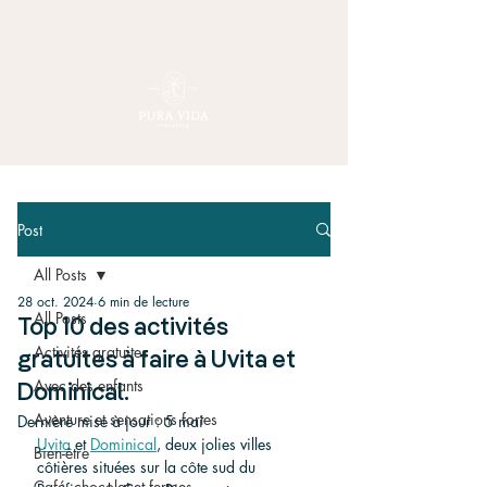
Post
All Posts
28 oct. 2024
6 min de lecture
All Posts
Top 10 des activités
Activités gratuites
gratuites à faire à Uvita et
Avec des enfants
Dominical.
Aventure et sensations fortes
Dernière mise à jour :
5 mai
Uvita
 et 
Dominical
, deux jolies villes 
Bien-être
côtières situées sur la côte sud du 
Café, chocolat et fermes