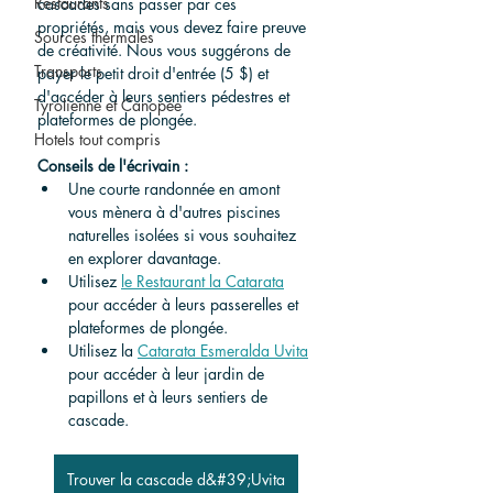
Restaurants
cascades sans passer par ces 
propriétés, mais vous devez faire preuve 
Sources thermales
de créativité. Nous vous suggérons de 
Transports
payer le petit droit d'entrée (5 $) et 
d'accéder à leurs sentiers pédestres et 
Tyrolienne et Canopée
plateformes de plongée.
Hotels tout compris
Conseils de l'écrivain :
Une courte randonnée en amont 
vous mènera à d'autres piscines 
naturelles isolées si vous souhaitez 
en explorer davantage.
Utilisez 
le Restaurant la Catarata
pour accéder à leurs passerelles et 
plateformes de plongée.
Utilisez la 
Catarata Esmeralda Uvita
pour accéder à leur jardin de 
papillons et à leurs sentiers de 
cascade.
Trouver la cascade d&#39;Uvita