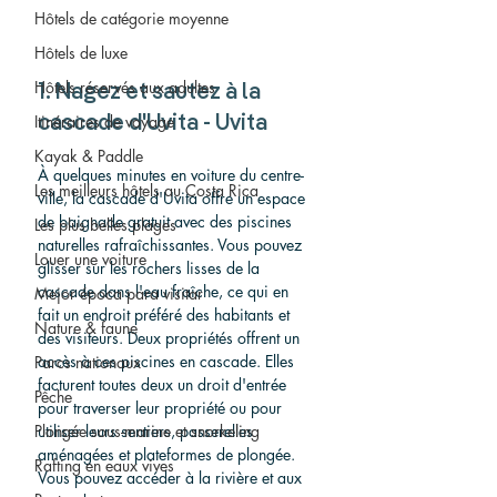
Hôtels de catégorie moyenne
Hôtels de luxe
Hôtels réservés aux adultes
1. Nagez et sautez à la 
Itinéraires de voyage
cascade d'Uvita - Uvita
Kayak & Paddle
À quelques minutes en voiture du centre-
Les meilleurs hôtels au Costa Rica
ville, la cascade d'Uvita offre un espace 
de baignade gratuit avec des piscines 
Les plus belles plages
naturelles rafraîchissantes. Vous pouvez 
Louer une voiture
glisser sur les rochers lisses de la 
cascade dans l'eau fraîche, ce qui en 
Mejor época para visitar
fait un endroit préféré des habitants et 
Nature & faune
des visiteurs. Deux propriétés offrent un 
accès à ces piscines en cascade. Elles 
Parcs nationaux
facturent toutes deux un droit d'entrée 
Pêche
pour traverser leur propriété ou pour 
utiliser leurs sentiers, passerelles 
Plongée sous-marine et snorkeling
aménagées et plateformes de plongée. 
Rafting en eaux vives
Vous pouvez accéder à la rivière et aux 