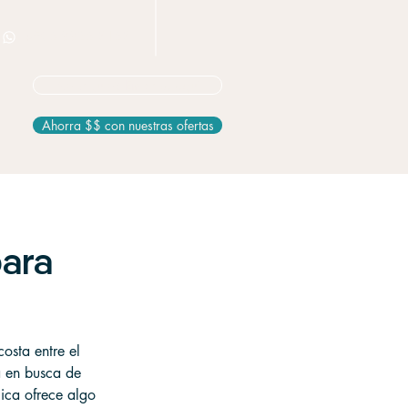
+506 8826 3163
No seguro? Empieza aquí
Ahorra $$ con nuestras ofertas
para
osta entre el 
a en busca de 
ica ofrece algo 