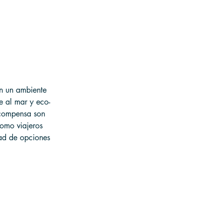
an un ambiente 
e al mar y eco-
ecompensa son 
como viajeros 
dad de opciones 