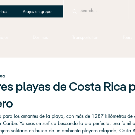
tros
Viajes en grupo
iajes
Destinos
Transportation
Tours
ura
es playas de Costa Rica 
ero
o para los amantes de la playa, con más de 1287 kilómetros de c
 Caribe. Ya seas un surfista buscando la ola perfecta, una famili
ajero solitario en busca de un ambiente playero relajado, Costa R