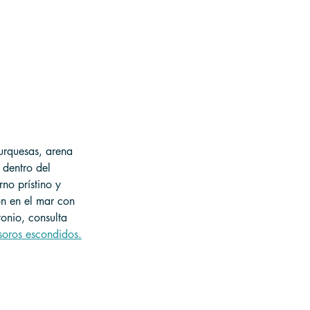
urquesas, arena 
dentro del 
no prístino y 
ón en el mar con 
onio, consulta 
soros escondidos.