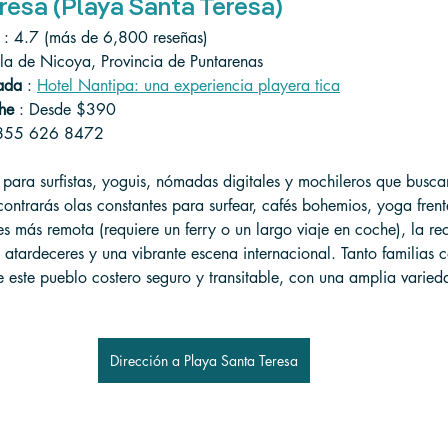
resa (Playa Santa Teresa)
 : 4.7 (más de 6,800 reseñas)
ula de Nicoya, Provincia de Puntarenas
ada
 : 
Hotel Nantipa: una experiencia playera tica
he
 : Desde $390
 855 626 8472
 para surfistas, yoguis, nómadas digitales y mochileros que busc
contrarás olas constantes para surfear, cafés bohemios, yoga frent
es más remota (requiere un ferry o un largo viaje en coche), la r
atardeceres y una vibrante escena internacional. Tanto familias 
de este pueblo costero seguro y transitable, con una amplia varie
Dirección a Playa Santa Teresa