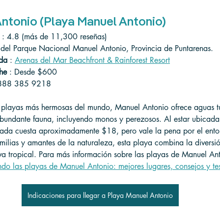
ntonio (Playa Manuel Antonio)
 : 4.8 (más de 11,300 reseñas)
o del Parque Nacional Manuel Antonio, Provincia de Puntarenas.
da
 : 
Arenas del Mar Beachfront & Rainforest Resort
he
 : Desde $600
 888 385 9218
 playas más hermosas del mundo, Manuel Antonio ofrece aguas t
bundante fauna, incluyendo monos y perezosos. Al estar ubicada 
rada cuesta aproximadamente $18, pero vale la pena por el entor
amilias y amantes de la naturaleza, esta playa combina la diversi
lva tropical. Para más información sobre las playas de Manuel Ant
do las playas de Manuel Antonio: mejores lugares, consejos y te
Indicaciones para llegar a Playa Manuel Antonio