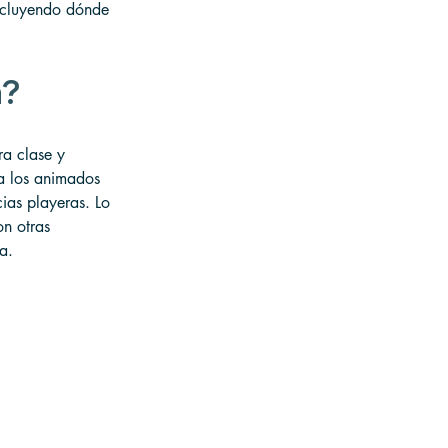
incluyendo dónde 
a?
ra clase y 
a los animados 
ias playeras. Lo 
n otras 
a.
 