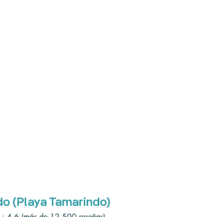
do (Playa Tamarindo)
 : 4,6 (más de 12 500 reseñas)