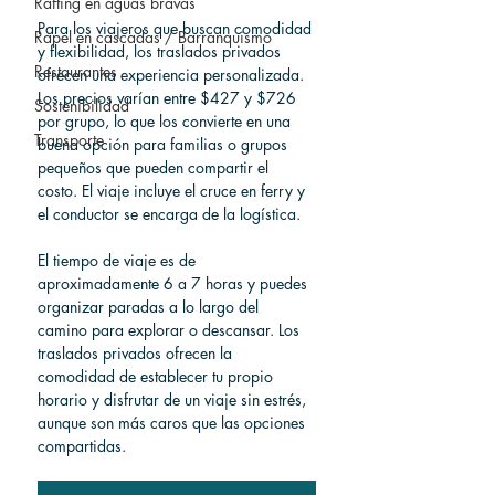
Rafting en aguas bravas
Para los viajeros que buscan comodidad 
Rapel en cascadas / Barranquismo
y flexibilidad, los traslados privados 
Restaurantes
ofrecen una experiencia personalizada. 
Los precios varían entre $427 y $726 
Sostenibilidad
por grupo, lo que los convierte en una 
Transporte
buena opción para familias o grupos 
pequeños que pueden compartir el 
costo. El viaje incluye el cruce en ferry y 
el conductor se encarga de la logística.
El tiempo de viaje es de 
aproximadamente 6 a 7 horas y puedes 
organizar paradas a lo largo del 
camino para explorar o descansar. Los 
traslados privados ofrecen la 
comodidad de establecer tu propio 
horario y disfrutar de un viaje sin estrés, 
aunque son más caros que las opciones 
compartidas.