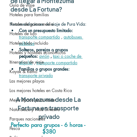
de llegar a Montezuma 
Guía de viaje
desde La Fortuna?
Hoteles para familias
Hoteles de gama media
Recomendaciones de viaje de Pura Vida:
Con un presupuesto limitado:
Hoteles de lujo
transporte compartido
 , 
autobuses 
Hoteles todo incluido
públicos
Solteros, parejas o grupos 
Hoteles y hostales económicos
pequeños:
avión
,
taxi o coche de 
Itinerarios de viaje
alquiler
 , 
transporte compartido
Familias o grupos grandes:
Kayak & Remo
transporte privado
Las mejores playas
Los mejores hoteles en Costa Rica
Mejor época para visitar
A
 Montezuma 
desde
 La 
Fortuna 
en transporte 
Naturaleza y Vida Silvestre
privado
Parques nacionales
Perfecto para grupos - 6 horas - 
Pesca
$380