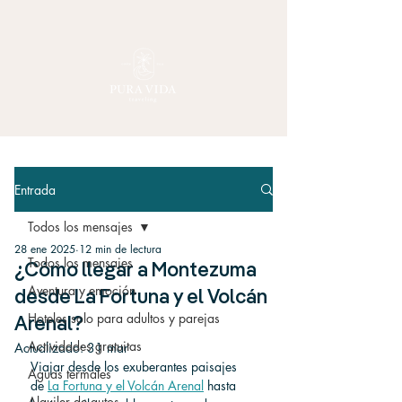
Entrada
Todos los mensajes
28 ene 2025
12 min de lectura
Todos los mensajes
¿Cómo llegar a Montezuma
Aventura y emoción
desde La Fortuna y el Volcán
Hoteles solo para adultos y parejas
Arenal?
Actividades gratuitas
Actualizado:
31 mar
Viajar desde los exuberantes paisajes 
Aguas termales
de 
La Fortuna y el Volcán Arenal
 hasta 
Alquiler de autos