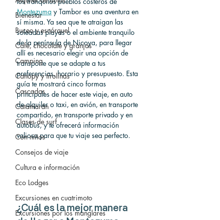
los tranquilos pueblos costeros de 
Montezuma
 y Tambor es una aventura en 
Bienestar
sí misma. Ya sea que te atraigan las 
Buceo y esnórquel
soleadas playas o el ambiente tranquilo 
de la península de Nicoya, para llegar 
Café, chocolate y granjas
allí es necesario elegir una opción de 
Camping
transporte que se adapte a tus 
preferencias, horario y presupuesto. Esta 
Canopy y tirolinas
guía te mostrará cinco formas 
Cascadas
principales de hacer este viaje, en auto 
de alquiler o taxi, en avión, en transporte 
Catamarán
compartido, en transporte privado y en 
Clases de surf
autobús, y te ofrecerá información 
valiosa para que tu viaje sea perfecto.
Con niños
Consejos de viaje
Cultura e información
Eco Lodges
Excursiones en cuatrimoto
¿Cuál es la mejor manera 
Excursiones por los manglares