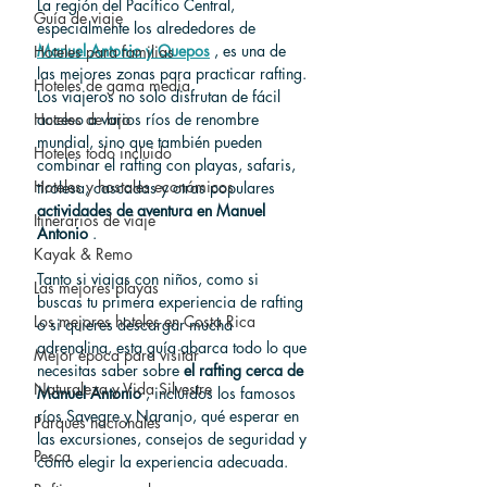
La región del Pacífico Central, 
Guía de viaje
especialmente los alrededores de 
Manuel Antonio y Quepos
 , es una de 
Hoteles para familias
las mejores zonas para practicar rafting. 
Hoteles de gama media
Los viajeros no solo disfrutan de fácil 
Hoteles de lujo
acceso a varios ríos de renombre 
mundial, sino que también pueden 
Hoteles todo incluido
combinar el rafting con playas, safaris, 
Hoteles y hostales económicos
tirolesa, cascadas y otras populares 
actividades de aventura en Manuel 
Itinerarios de viaje
Antonio
 .
Kayak & Remo
Tanto si viajas con niños, como si 
Las mejores playas
buscas tu primera experiencia de rafting 
Los mejores hoteles en Costa Rica
o si quieres descargar mucha 
adrenalina, esta guía abarca todo lo que 
Mejor época para visitar
necesitas saber sobre 
el rafting cerca de 
Naturaleza y Vida Silvestre
Manuel Antonio
 , incluidos los famosos 
ríos Savegre y Naranjo, qué esperar en 
Parques nacionales
las excursiones, consejos de seguridad y 
Pesca
cómo elegir la experiencia adecuada.