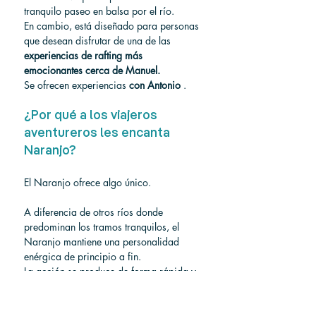
tranquilo paseo en balsa por el río.
En cambio, está diseñado para personas 
que desean disfrutar de una de las 
experiencias de rafting más 
emocionantes cerca de Manuel.
Se ofrecen experiencias 
con Antonio
 .
¿Por qué a los viajeros 
aventureros les encanta 
Naranjo?
El Naranjo ofrece algo único.
A diferencia de otros ríos donde 
predominan los tramos tranquilos, el 
Naranjo mantiene una personalidad 
enérgica de principio a fin.
La acción se produce de forma rápida y 
frecuente.
Para muchos visitantes, este río ofrece el 