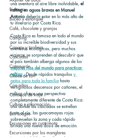
una aventura al aire libre inolvidable, 
el 
Bienestar
rafting en aguas bravas en Manuel 
Antonio
 debería estar en lo más alto de 
Buceo y esnórquel
tu itinerario por Costa Rica.
Café, chocolate y granjas
Costa Rica es famosa en todo el mundo 
Camping
por su increíble biodiversidad y sus 
Canopy y tirolinas
aventuras ecológicas, pero muchos 
viajeros se sorprenden al descubrir que 
Cascadas
el país también alberga algunos de los 
Catamarán
mejores ríos del mundo para practicar 
rafting
 . Desde rápidos tranquilos 
y 
Clases de surf
aptos para toda la familia
 hasta 
Con niños
vertiginosos descensos por cañones, el 
rafting ofrece una perspectiva 
Consejos de viaje
completamente diferente de Costa Rica: 
Cultura e información
una donde las cascadas se estrellan 
junto al río, las guacamayas rojas 
Eco Lodges
sobrevuelan la zona y cada rápido 
Excursiones en cuatrimoto
brinda una nueva dosis de emoción.
Excursiones por los manglares