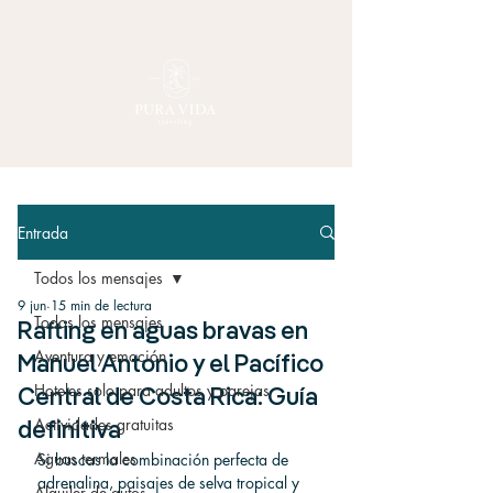
Entrada
Todos los mensajes
9 jun
15 min de lectura
Todos los mensajes
Rafting en aguas bravas en
Aventura y emoción
Manuel Antonio y el Pacífico
Hoteles solo para adultos y parejas
Central de Costa Rica: Guía
Actividades gratuitas
definitiva
Aguas termales
Si buscas la combinación perfecta de 
adrenalina, paisajes de selva tropical y 
Alquiler de autos