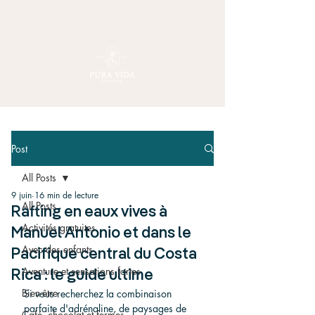
Post
All Posts
9 juin
16 min de lecture
All Posts
Rafting en eaux vives à
Activités gratuites
Manuel Antonio et dans le
Avec des enfants
Pacifique central du Costa
Aventure et sensations fortes
Rica : le guide ultime
Bien-être
Si vous recherchez la combinaison 
parfaite d'adrénaline, de paysages de 
Café, chocolat et fermes