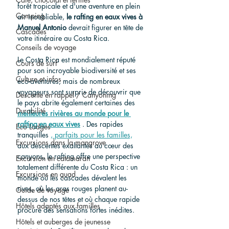
forêt tropicale et d'une aventure en plein 
Camping
air inoubliable, 
le rafting en eaux vives à 
Manuel Antonio
 devrait figurer en tête de 
Cascades
votre itinéraire au Costa Rica.
Conseils de voyage
Le Costa Rica est mondialement réputé 
Cours de surf
pour son incroyable biodiversité et ses 
Culture et infos
éco-aventures, mais de nombreux 
voyageurs sont surpris de découvrir que 
Descente en rappel / Canyoning
le pays abrite également certaines des 
Durabilité
meilleures rivières au monde pour le 
rafting en eaux vives
 . Des rapides 
Eco Lodges
tranquilles 
, parfaits pour les familles,
Excursions dans la mangrove
aux descentes exaltantes au cœur des 
canyons, le rafting offre une perspective 
Excursion en catamaran
totalement différente du Costa Rica : un 
Excursions en quad
monde où les cascades dévalent les 
rives, où les aras rouges planent au-
Guide de voyage
dessus de nos têtes et où chaque rapide 
Hôtels adaptés aux familles
procure des sensations fortes inédites.
Hôtels et auberges de jeunesse