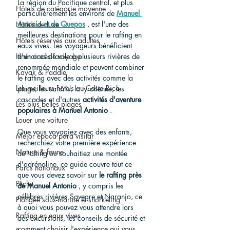
La région du Pacifique central, et plus 
Hôtels de catégorie moyenne
particulièrement les environs de 
Manuel 
Antonio et de Quepos
 , est l'une des 
Hôtels de luxe
meilleures destinations pour le rafting en 
Hôtels réservés aux adultes
eaux vives. Les voyageurs bénéficient 
Itinéraires de voyage
d'un accès facile à plusieurs rivières de 
renommée mondiale et peuvent combiner 
Kayak & Paddle
le rafting avec des activités comme la 
Les meilleurs hôtels au Costa Rica
plage, les safaris, la tyrolienne, les 
cascades et d'autres 
activités d'aventure 
Les plus belles plages
populaires à Manuel Antonio
 .
Louer une voiture
Que vous voyagiez avec des enfants, 
Mejor época para visitar
recherchiez votre première expérience 
Nature & faune
de rafting ou souhaitiez une montée 
d'adrénaline, ce guide couvre tout ce 
Parcs nationaux
que vous devez savoir sur 
le rafting près 
Pêche
de Manuel Antonio
 , y compris les 
célèbres rivières Savegre et Naranjo, ce 
Plongée sous-marine et snorkeling
à quoi vous pouvez vous attendre lors 
Rafting en eaux vives
des excursions, les conseils de sécurité et 
comment choisir l'expérience qui vous 