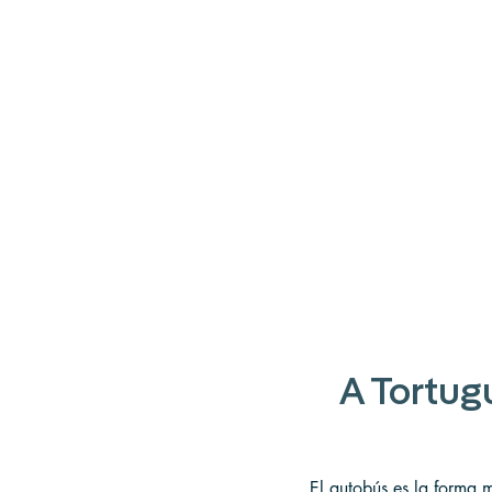
A Tortug
El autobús es la forma 