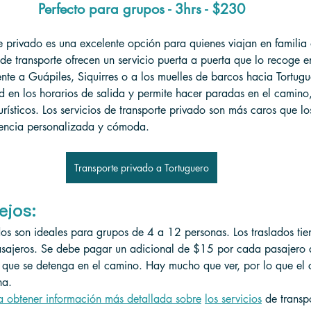
Perfecto para grupos - 3hrs - $230
te privado es una excelente opción para quienes viajan en familia
 de transporte ofrecen un servicio puerta a puerta que lo recoge e
ente a Guápiles, Siquirres o a los muelles de barcos hacia Tortug
ad en los horarios de salida y permite hacer paradas en el camin
turísticos. Los servicios de transporte privado son más caros que l
iencia personalizada y cómoda.
Transporte privado a Tortuguero
ejos:
dos son ideales para grupos de 4 a 12 personas. Los traslados tie
asajeros. Se debe pagar un adicional de $15 por cada pasajero 
r que se detenga en el camino. Hay mucho que ver, por lo que el
na.
a obtener información más detallada sobre
los servicios
 de transp