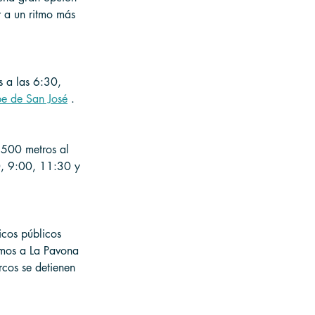
r a un ritmo más 
s a las 6:30, 
be de San José
 .
 500 metros al 
0, 9:00, 11:30 y 
icos públicos 
imos a La Pavona 
rcos se detienen 