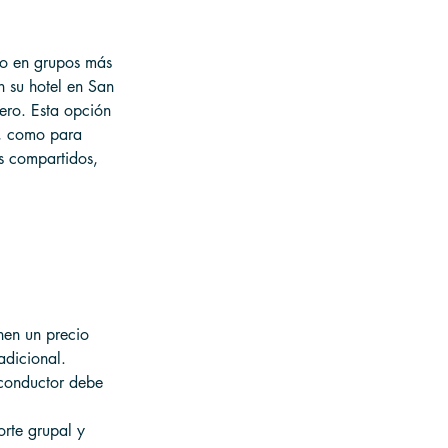
 o en grupos más 
n su hotel en San 
uero. Esta opción 
o, como para 
os compartidos, 
nen un precio 
adicional.
 conductor debe 
orte grupal y 