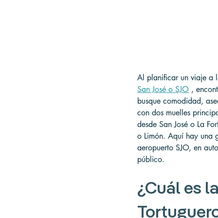
Al planificar un viaje a
San José o SJO
 , encon
busque comodidad, asequ
con dos muelles princip
desde San José o La For
o Limón. Aquí hay una g
aeropuerto SJO, en auto 
público.
¿Cuál es l
Tortuguero