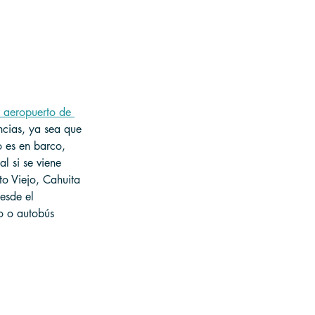
l aeropuerto de 
ncias, ya sea que 
 es en barco, 
l si se viene 
o Viejo, Cahuita 
esde el 
do o autobús 