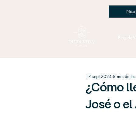
Noso
Blog de V
17 sept 2024
8 min de lec
¿Cómo ll
José o e