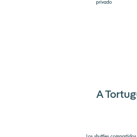
privado
A Tortug
Los shuttles compartidos