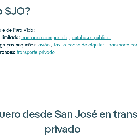
o SJO?
je de Pura Vida:
 limitado:
transporte compartido
 , 
autobuses públicos
o grupos pequeños:
avión
,
taxi o coche de alquiler
 , 
transporte co
grandes:
transporte privado
uero desde San José en trans
privado