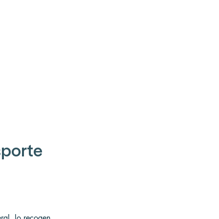
porte 
eral, lo recogen 