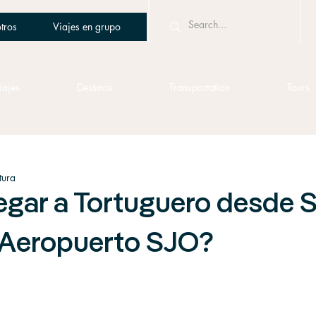
tros
Viajes en grupo
iajes
Destinos
Transportation
Tours
tura
egar a Tortuguero desde 
l Aeropuerto SJO?