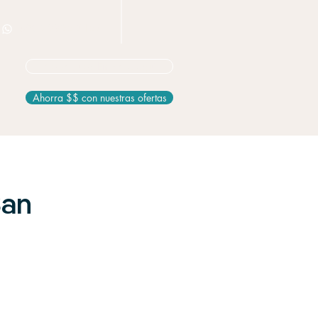
+506 8826 3163
No seguro? Empieza aquí
Ahorra $$ con nuestras ofertas
San