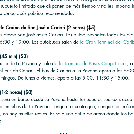
esupuesto limitado que disponen de más tiempo y no les importa i
ruta de autobús público recomendada:
de Caribe de San José a Cariari (2 horas) ($5)
s desde San José hasta Cariari. Los autobuses salen todos los día
:30 y 19:00. Los autobuses salen de 
la Gran Terminal del Cari
(45 min) ($3)
uelle de La Pavona y sale de la 
Terminal de Buses Coopetraca
 , a
el bus de Cariari. El bus de Cariari a La Pavona opera a las 5:0
mingos. De lunes a viernes, opera a las 5:00, 11:30 y 15:00.
(1-2 horas) ($8)
e será en barco desde La Pavona hasta Tortuguero. Los taxis acuát
os muelles de La Pavona. Tenga en cuenta que, aunque nos refer
 no hay muelles reales. Es solo una orilla de arena donde los ba
.