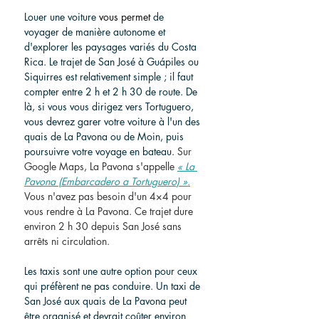
Louer une voiture 
vous permet
 de 
voyager de manière autonome et 
d'explorer les paysages variés du Costa 
Rica. Le trajet de San José à Guápiles ou 
Siquirres est relativement simple ; il faut 
compter entre 2 h et 2 h 30 de route. De 
là, si vous vous dirigez vers Tortuguero, 
vous devrez garer votre voiture à l'un des 
quais de La Pavona ou de Moin, puis 
poursuivre votre voyage en bateau. 
Sur 
Google Maps, La Pavona s'appelle
« La 
Pavona (Embarcadero a Tortuguero) ».
Vous n'avez pas besoin d'un 4×4 pour 
vous rendre à La Pavona. Ce trajet dure 
environ 2 h 30 depuis San José sans 
arrêts ni circulation.
Les taxis sont une autre option pour ceux 
qui préfèrent ne pas conduire. Un taxi de 
San José aux quais de La Pavona peut 
être organisé et devrait coûter environ 