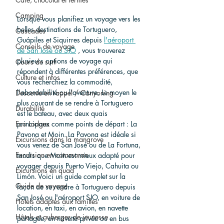
Camping
Lorsque vous planifiez un voyage vers les 
belles destinations de Tortuguero, 
Cascades
Guápiles et Siquirres depuis 
l'aéroport 
Conseils de voyage
de San José ou SJO
 , vous trouverez 
plusieurs options de voyage qui 
Cours de surf
répondent à différentes préférences, que 
Culture et infos
vous recherchiez la commodité, 
l'abordabilité ou l'aventure. Le moyen le 
Descente en rappel / Canyoning
plus courant de se rendre à Tortuguero 
Durabilité
est le bateau, avec deux quais 
principaux comme points de départ : La 
Eco Lodges
Pavona et Moin. La Pavona est idéale si 
Excursions dans la mangrove
vous venez de San José ou de La Fortuna, 
Excursion en catamaran
tandis que Moin est mieux adapté pour 
voyager depuis Puerto Viejo, Cahuita ou 
Excursions en quad
Limón. Voici un guide complet sur la 
Guide de voyage
façon de se rendre à Tortuguero depuis 
San José ou l'aéroport SJO, en voiture de 
Hôtels adaptés aux familles
location, en taxi, en avion, en navette 
Hôtels et auberges de jeunesse
partagée, en navette privée ou en bus 