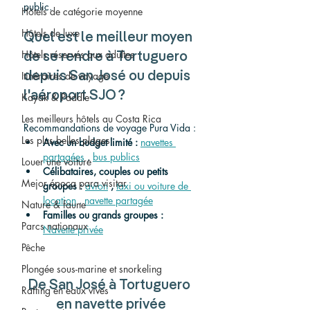
public.
Hôtels de catégorie moyenne
Hôtels de luxe
Quel est le meilleur moyen 
Hôtels réservés aux adultes
de se rendre à Tortuguero 
Itinéraires de voyage
depuis San José ou depuis 
l'aéroport SJO ?
Kayak & Paddle
Les meilleurs hôtels au Costa Rica
Recommandations de voyage Pura Vida :
Les plus belles plages
Avec un budget limité :
navettes 
partagées
 , 
bus publics
Louer une voiture
Célibataires, couples ou petits 
Mejor época para visitar
groupes :
avion
,
taxi ou voiture de 
location
 , 
navette partagée
Nature & faune
Familles ou grands groupes :
Parcs nationaux
Navette privée
Pêche
Plongée sous-marine et snorkeling
De San José à Tortuguero 
Rafting en eaux vives
en navette privée