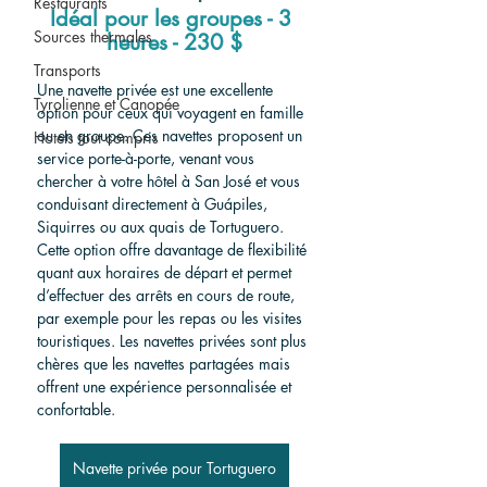
Restaurants
Idéal pour les groupes - 3 
Sources thermales
heures - 230 $
Transports
Une navette privée est une excellente 
Tyrolienne et Canopée
option pour ceux qui voyagent en famille 
ou en groupe. Ces navettes proposent un 
Hotels tout compris
service porte-à-porte, venant vous 
chercher à votre hôtel à San José et vous 
conduisant directement à Guápiles, 
Siquirres ou aux quais de Tortuguero. 
Cette option offre davantage de flexibilité 
quant aux horaires de départ et permet 
d’effectuer des arrêts en cours de route, 
par exemple pour les repas ou les visites 
touristiques. Les navettes privées sont plus 
chères que les navettes partagées mais 
offrent une expérience personnalisée et 
confortable.
Navette privée pour Tortuguero