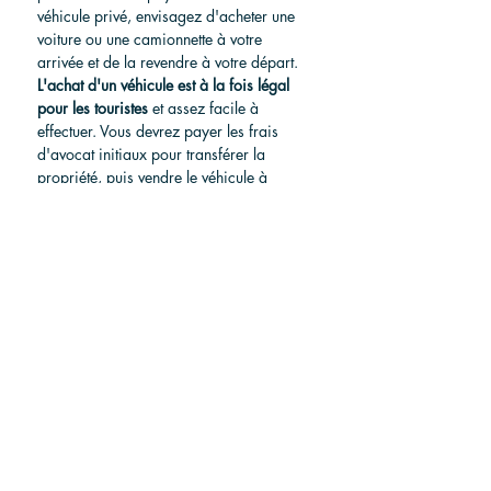
véhicule privé, envisagez d'acheter une 
voiture ou une camionnette à votre 
arrivée et de la revendre à votre départ.
L'achat d'un véhicule est à la fois légal 
pour les touristes
et assez facile à 
effectuer. Vous devrez payer les frais 
d'avocat initiaux pour transférer la 
propriété, puis vendre le véhicule à 
temps avant de quitter le pays, mais ces 
tracas pourraient en valoir la peine si 
vous parvenez à récupérer la majeure 
partie de votre investissement avant de 
partir.
Pour plus d'informations, consultez notre 
article :
 « 
Comment acheter une voiture 
au Costa Rica ?
Trouver une voiture au Costa Rica