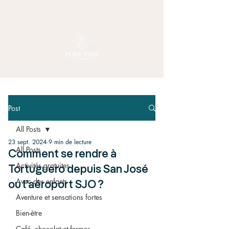
Post
All Posts
23 sept. 2024
9 min de lecture
All Posts
Comment se rendre à
Activités gratuites
Tortuguero depuis San José
Avec des enfants
ou l'aéroport SJO ?
Aventure et sensations fortes
Bien-être
Café, chocolat et fermes