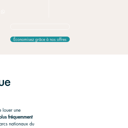
+506 8826 3163
Vous hésitez? Commencez ici
Économisez grâce à nos offres
que
e louer une 
 plus fréquemment 
arcs nationaux du 