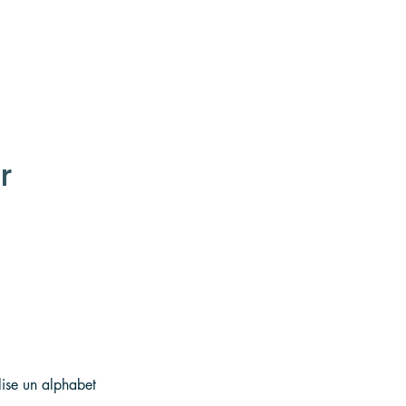
r 
lise un alphabet 