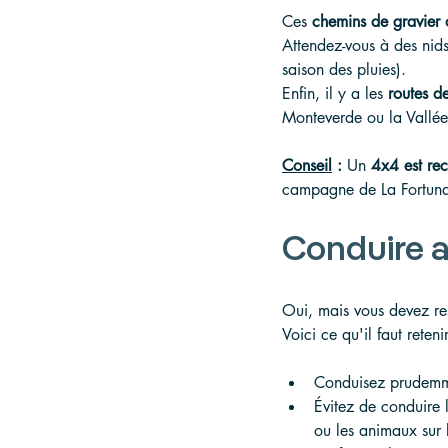
Ces 
chemins de gravier 
Attendez-vous à des nids-
saison des pluies).
Enfin, il y a les 
routes d
Monteverde ou la Vallée
Conseil
:
 Un 
4x4 est r
campagne de La Fortuna 
Conduire au
Oui, mais vous devez res
Voici ce qu'il faut retenir
Conduisez prudemmen
Évitez de conduire la
ou les animaux sur 