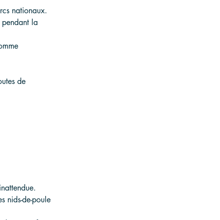
rcs nationaux. 
t pendant la 
 comme 
outes de 
inattendue.
les nids-de-poule 