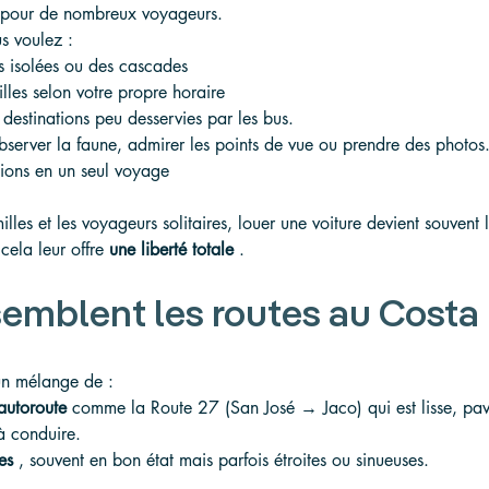
pour de nombreux voyageurs.
us voulez :
s isolées ou des cascades
lles selon votre propre horaire
destinations peu desservies par les bus.
bserver la faune, admirer les points de vue ou prendre des photos
égions en un seul voyage
milles et les voyageurs solitaires, louer une voiture devient souvent 
cela leur offre 
une liberté totale
 .
semblent les routes au Costa 
un mélange de :
autoroute
 comme la Route 27 (San José → Jaco) qui est lisse, pav
 à conduire.
es
 , souvent en bon état mais parfois étroites ou sinueuses.