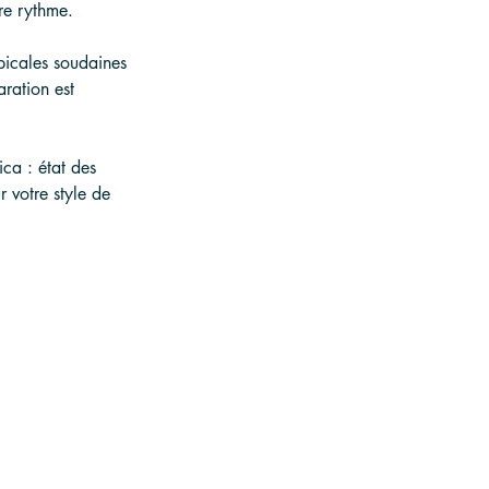
tre rythme.
picales soudaines 
aration est 
ca : état des 
r votre style de 