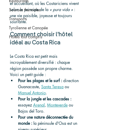
Restaurants
et accueillant, où les Costariciens vivent 
selon le principe de la 
« pura vida »
 : 
Sources thermales
une vie paisible, joyeuse et toujours 
Transports
souriante.
Tyrolienne et Canopée
Comment choisir l'hôtel 
Hotels tout compris
idéal au Costa Rica
Le Costa Rica est petit mais 
incroyablement diversifié : chaque 
région possède son propre charme. 
Voici un petit guide :
Pour les plages et le surf :
 direction 
Guanacaste, 
Santa Teresa
 ou 
Manuel Antonio
.
Pour la jungle et les cascades :
essayez 
Arenal
, 
Monteverde
 ou 
Bajos del Toro.
Pour une nature déconnectée du 
monde :
 la péninsule d'Osa est un 
niveau supérieur.