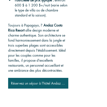
Fourchette de prix typique :
 environ 
600 $ à 1 200 $+/nuit (varie selon 
le type de villa ou de chambre 
standard et la saison).
Toujours à Papagayo, l' 
Andaz Costa 
Rica Resort
 allie design moderne et 
charme authentique. Son architecture se 
fond harmonieusement dans la jungle et 
trois superbes plages sont accessibles 
directement depuis l'établissement. Idéal 
pour les couples comme pour les 
familles, il propose d'excellents 
restaurants, un personnel accueillant et 
une ambiance des plus décontractées.
Réservez un séjour à l'hôtel Andaz Costa Rica