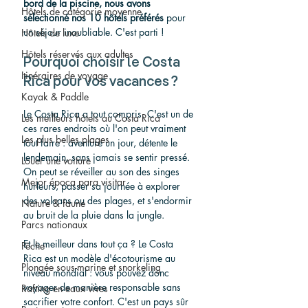
bord de la piscine, nous avons 
Hôtels de catégorie moyenne
sélectionné nos 10 hôtels préférés
 pour 
un séjour inoubliable. C'est parti !
Hôtels de luxe
Hôtels réservés aux adultes
Pourquoi choisir le Costa 
Itinéraires de voyage
Rica pour vos vacances ?
Kayak & Paddle
Le Costa Rica a tout compris. C'est un de 
Les meilleurs hôtels au Costa Rica
ces rares endroits où l'on peut vraiment 
Les plus belles plages
tout faire : aventure un jour, détente le 
lendemain, sans jamais se sentir pressé. 
Louer une voiture
On peut se réveiller au son des singes 
Mejor época para visitar
hurleurs, passer sa journée à explorer 
des volcans ou des plages, et s'endormir 
Nature & faune
au bruit de la pluie dans la jungle.
Parcs nationaux
Et le meilleur dans tout ça ? Le Costa 
Pêche
Rica est un modèle d'écotourisme au 
Plongée sous-marine et snorkeling
niveau mondial : vous pouvez donc 
voyager de manière responsable sans 
Rafting en eaux vives
sacrifier votre confort. C'est un pays sûr 