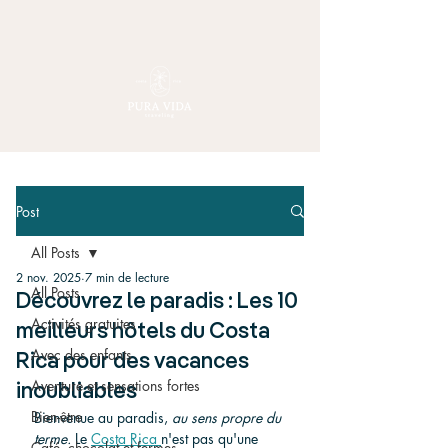
Post
All Posts
2 nov. 2025
7 min de lecture
All Posts
Découvrez le paradis : Les 10
Activités gratuites
meilleurs hôtels du Costa
Avec des enfants
Rica pour des vacances
Aventure et sensations fortes
inoubliables
Bien-être
Bienvenue au paradis, 
au sens propre du 
terme.
 Le 
Costa Rica 
n'est pas qu'une 
Café, chocolat et fermes