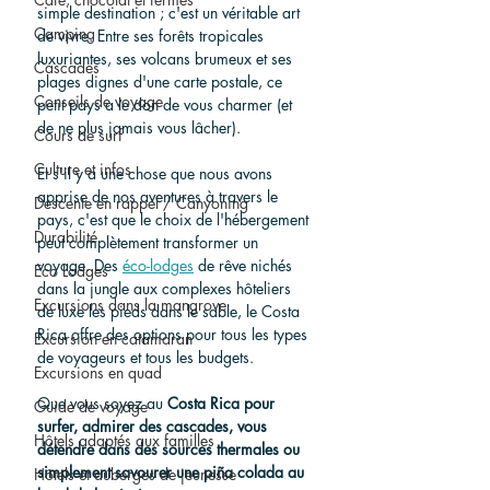
simple destination ; c'est un véritable art 
Camping
de vivre. Entre ses forêts tropicales 
luxuriantes, ses volcans brumeux et ses 
Cascades
plages dignes d'une carte postale, ce 
Conseils de voyage
petit pays a le don de vous charmer (et 
de ne plus jamais vous lâcher).
Cours de surf
Culture et infos
Et s'il y a une chose que nous avons 
apprise de nos aventures à travers le 
Descente en rappel / Canyoning
pays, c'est que le choix de l'hébergement 
Durabilité
peut complètement transformer un 
voyage. Des 
éco-lodges
 de rêve nichés 
Eco Lodges
dans la jungle aux complexes hôteliers 
Excursions dans la mangrove
de luxe les pieds dans le sable, le Costa 
Rica offre des options pour tous les types 
Excursion en catamaran
de voyageurs et tous les budgets.
Excursions en quad
Que vous soyez au 
Costa Rica pour 
Guide de voyage
surfer, admirer des cascades, vous 
Hôtels adaptés aux familles
détendre dans des sources thermales ou 
simplement savourer une piña colada au 
Hôtels et auberges de jeunesse