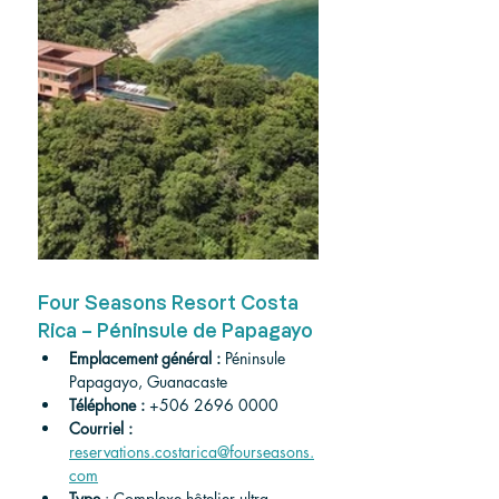
Four Seasons Resort Costa 
Rica – Péninsule de Papagayo
Emplacement général :
 Péninsule 
Papagayo, Guanacaste
Téléphone :
 +506 2696 0000
Courriel :
reservations.costarica@fourseasons.
com
Type
 : Complexe hôtelier ultra-