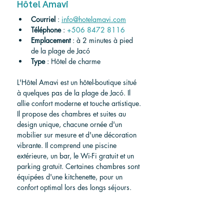
Hôtel Amavi
Courriel
 : 
info@hotelamavi.com
Téléphone
 : 
+506 8472 8116
Emplacement
 : à 2 minutes à pied 
de la plage de Jacó
Type
 : Hôtel de charme
L'Hôtel Amavi est un hôtel-boutique situé 
à quelques pas de la plage de Jacó. Il 
allie confort moderne et touche artistique. 
Il propose des chambres et suites au 
design unique, chacune ornée d'un 
mobilier sur mesure et d'une décoration 
vibrante. Il comprend une piscine 
extérieure, un bar, le Wi-Fi gratuit et un 
parking gratuit. Certaines chambres sont 
équipées d'une kitchenette, pour un 
confort optimal lors des longs séjours. 
Vous pourrez pratiquer des activités 
comme la randonnée et séjourner à 
proximité d'attractions locales comme le 