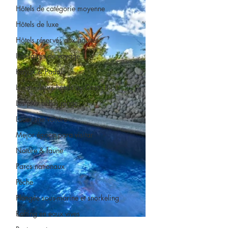
Hôtels de catégorie moyenne
Hôtels de luxe
Hôtels réservés aux adultes
Itinéraires de voyage
Kayak & Paddle
Les meilleurs hôtels au Costa Rica
Les plus belles plages
Louer une voiture
Mejor época para visitar
Nature & faune
Parcs nationaux
Pêche
Plongée sous-marine et snorkeling
Rafting en eaux vives