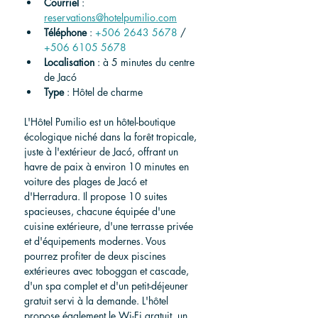
Courriel
 : 
reservations@hotelpumilio.com
Téléphone
 : 
+506 2643 5678
/
+506 6105 5678
Localisation
 : à 5 minutes du centre 
de Jacó
Type
 : Hôtel de charme
L'Hôtel Pumilio est un hôtel-boutique 
écologique niché dans la forêt tropicale, 
juste à l'extérieur de Jacó, offrant un 
havre de paix à environ 10 minutes en 
voiture des plages de Jacó et 
d'Herradura. Il propose 10 suites 
spacieuses, chacune équipée d'une 
cuisine extérieure, d'une terrasse privée 
et d'équipements modernes. Vous 
pourrez profiter de deux piscines 
extérieures avec toboggan et cascade, 
d'un spa complet et d'un petit-déjeuner 
gratuit servi à la demande. L'hôtel 
propose également le Wi-Fi gratuit, un 