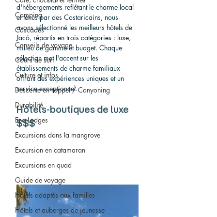
d'hébergements reflétant le charme local 
Camping
et tenus par des Costaricains, nous 
avons sélectionné les meilleurs hôtels de 
Cascades
Jacó, répartis en trois catégories : luxe, 
Conseils de voyage
milieu de gamme et budget. Chaque 
sélection met l'accent sur les 
Cours de surf
établissements de charme familiaux 
Culture et infos
offrant des expériences uniques et un 
service exceptionnel.
Descente en rappel / Canyoning
Durabilité
Hôtels-boutiques de luxe 
Eco Lodges
$$$
Excursions dans la mangrove
Excursion en catamaran
Excursions en quad
Guide de voyage
Hôtels adaptés aux familles
Hôtels et auberges de jeunesse