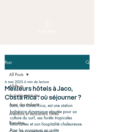
Post
All Posts
6 mai 2025
6 min de lecture
All Posts
Meilleurs hôtels à Jaco,
Activités gratuites
Costa Rica : où séjourner ?
Avec des enfants
Jacó, au Costa Rica, est une station 
balnéaire dynamique réputée pour sa 
Aventure et sensations fortes
culture du surf, ses forêts tropicales 
Bien-être
luxuriantes et son hospitalité chaleureuse. 
Pour les voyageurs en quête 
Café, chocolat et fermes