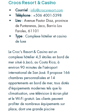
Crocs Resort & Casino
Courriel
 : 
info@crocsresort.com
Téléphone
 : +506 4001-5398
Lieu
 : 
Avenue Pastor Diaz, province 
de Puntarenas, Jaco, Barrio Los 
Faroles, 61101
Type
 : Complexe hôtelier et casino 
de luxe
Le Croc's Resort & Casino est un 
complexe hôtelier 4,5 étoiles en bord de 
mer situé à Jacó, au Costa Rica, à 
environ 90 minutes de l'aéroport 
international de San José. Il propose 166 
chambres personnalisées et 14 
appartements en bord de mer, tous dotés 
d'équipements modernes tels que la 
climatisation, une télévision à écran plat 
et le Wi-Fi gratuit. Les clients peuvent 
profiter de nombreux équipements sur 
place, dont une grande piscine 