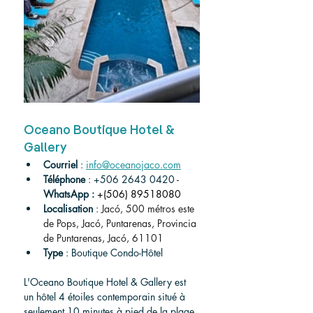
Oceano Boutique Hotel & 
Gallery
Courriel
 : 
info@oceanojaco.com
Téléphone
 : +506 2643 0420 - 
WhatsApp :
+(506) 89518080
Localisation
 : 
Jacó, 500 métros este 
de Pops, Jacó, Puntarenas, Provincia 
de Puntarenas, Jacó, 61101
Type
 : Boutique Condo-Hôtel
L'Oceano Boutique Hotel & Gallery est 
un hôtel 4 étoiles contemporain situé à 
seulement 10 minutes à pied de la plage 