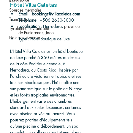
Restaurants
Hôtel Villa Caletas
Sources thermales
Email
:
bookings@villacaletas.com
Transports
Téléphone
 : +506 2630-3000
Localisation
 : Herradura, 
province 
Tyrolienne et Canopée
de Puntarenas, Jaco
Hotels tout compris
Type
 : Hôtel-boutique de luxe
L'Hôtel Villa Caletas est un hôtel-boutique 
de luxe perché à 350 mètres au-dessus 
de la côte Pacifique centrale, à 
Herradura, au Costa Rica. Inspiré par 
l'architecture victorienne tropicale et ses 
touches néoclassiques, l'hôtel offre une 
vue panoramique sur le golfe de Nicoya 
et les forêts tropicales environnantes. 
L'hébergement varie des chambres 
standard aux suites luxueuses, certaines 
avec piscine privée ou jacuzzi. Vous 
pourrez profiter d'équipements tels 
qu'une piscine à débordement, un spa 
complet, une salle de sport et une plage 