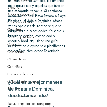
un imán para los surfistas, los amantes 
de la naturaleza y aquellos que buscan 
Bienestar
una escapada tranquila. Si comienza 
Buceo y esnórquel
desde Tamarindo, Playa Potrero o Playa 
Flamingo, el viaje a Dominical ofrece 
Café, chocolate y granjas
varias opciones de transporte que se 
Camping
adaptan a sus necesidades. Ya sea que 
busque velocidad, comodidad o 
Canopy y tirolinas
asequibilidad, aquí tiene una guía 
Cascadas
detallada para ayudarlo a planificar su 
viaje a Dominical desde Tamarindo.
Catamarán
Clases de surf
Con niños
Consejos de viaje
Cultura e información
¿Cuál es la mejor manera 
Eco Lodges
de llegar a Dominical 
desde Tamarindo?
Excursiones en cuatrimoto
Excursiones por los manglares
Recomendaciones de viaje de Pura Vida: