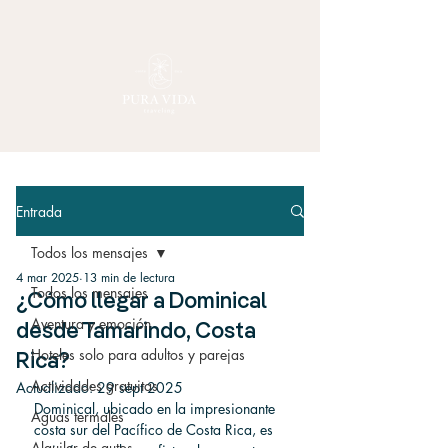
Entrada
Todos los mensajes
4 mar 2025
13 min de lectura
Todos los mensajes
¿Cómo llegar a Dominical
Aventura y emoción
desde Tamarindo, Costa
Hoteles solo para adultos y parejas
Rica?
Actividades gratuitas
Actualizado:
29 sept 2025
Dominical, ubicado en la impresionante 
Aguas termales
costa sur del Pacífico de Costa Rica, es 
Alquiler de autos