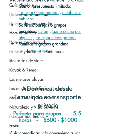
Guía de viaje
Con un presupuesto limitado:
transporte compartido
 , 
autobuses 
Hoteles para familias
públicos
Hoteles de gama media
Solteros, parejas o grupos 
pequeños:
avión
,
taxi o coche de 
Hoteles de lujo
alquiler
 , 
transporte compartido
Hoteles todo incluido
Familias o grupos grandes:
transporte privado
Hoteles y hostales económicos
Itinerarios de viaje
Kayak & Remo
Las mejores playas
Los mejores hoteles en Costa Rica
A
 Dominical 
desde
Tamarindo 
en transporte 
Mejor época para visitar
privado
Naturaleza y Vida Silvestre
Perfecto para grupos   -   5,5 
Parques nacionales
horas   -   
$600 - $1000
Pesca
Si la comodidad y la conveniencia son 