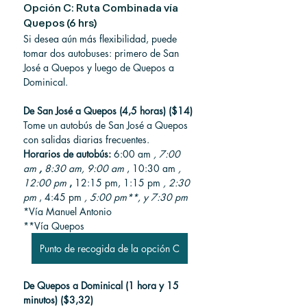
Opción C: Ruta Combinada vía 
Quepos (6 hrs)
Si desea aún más flexibilidad, puede 
tomar dos autobuses: primero de San 
José a Quepos y luego de Quepos a 
Dominical.
De San José a Quepos (4,5 horas) ($14)
Tome un autobús de San José a Quepos 
con salidas diarias frecuentes.
Horarios de autobús:
 6:00 am 
, 7:00 
am
,
8:30 am, 9:00 am
 , 10:30 am 
, 
12:00 pm
,
 12:15 pm, 1:15 pm 
, 2:30 
pm
 , 4:45 pm 
, 5:00 pm**, y 7:30 pm
*Vía Manuel Antonio
**Vía Quepos
Punto de recogida de la opción C
De Quepos a Dominical (1 hora y 15 
minutos) ($3,32)