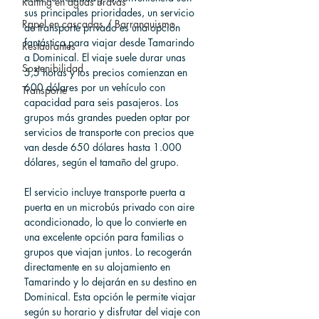
Rafting en aguas bravas
sus principales prioridades, un servicio 
Rapel en cascadas / Barranquismo
de transporte privado es una opción 
fantástica para viajar desde Tamarindo 
Restaurantes
a Dominical. El viaje suele durar unas 
Sostenibilidad
5,5 horas y los precios comienzan en 
600 dólares por un vehículo con 
Transporte
capacidad para seis pasajeros. Los 
grupos más grandes pueden optar por 
servicios de transporte con precios que 
van desde 650 dólares hasta 1.000 
dólares, según el tamaño del grupo.
El servicio incluye transporte puerta a 
puerta en un microbús privado con aire 
acondicionado, lo que lo convierte en 
una excelente opción para familias o 
grupos que viajan juntos. Lo recogerán 
directamente en su alojamiento en 
Tamarindo y lo dejarán en su destino en 
Dominical. Esta opción le permite viajar 
según su horario y disfrutar del viaje con 