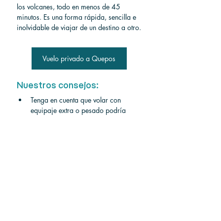
los volcanes, todo en menos de 45 
minutos. Es una forma rápida, sencilla e 
inolvidable de viajar de un destino a otro.
Vuelo privado a Quepos
Nuestros consejos:
Tenga en cuenta que volar con 
equipaje extra o pesado podría 
suponer un coste adicional.
Esté en el check-in del aeropuerto al 
menos 1 hora antes de su vuelo, o 
no le permitirán volar.
A Dominical desde 
Tamarindo en vehículo 
privado