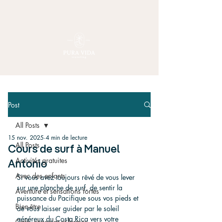
Post
All Posts
15 nov. 2025
4 min de lecture
All Posts
Cours de surf à Manuel
Activités gratuites
Antonio
Avec des enfants
Si vous avez toujours rêvé de vous lever 
sur une planche de surf, de sentir la 
Aventure et sensations fortes
puissance du Pacifique sous vos pieds et 
Bien-être
de vous laisser guider par le soleil 
généreux du Costa Rica vers votre 
Café, chocolat et fermes