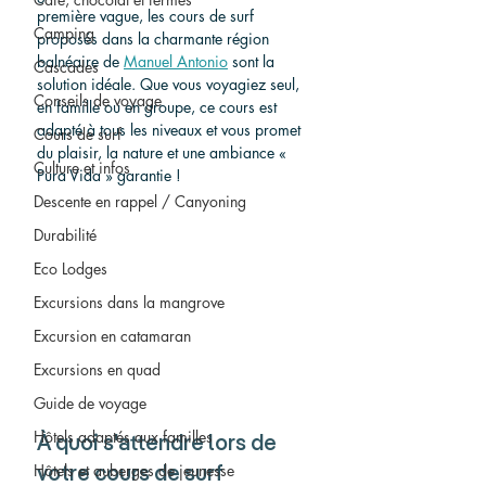
première vague, les cours de surf 
Camping
proposés dans la charmante région 
balnéaire de 
Manuel Antonio
 sont la 
Cascades
solution idéale. Que vous voyagiez seul, 
Conseils de voyage
en famille ou en groupe, ce cours est 
adapté à tous les niveaux et vous promet 
Cours de surf
du plaisir, la nature et une ambiance « 
Culture et infos
Pura Vida » garantie !
Descente en rappel / Canyoning
Durabilité
Eco Lodges
Excursions dans la mangrove
Excursion en catamaran
Excursions en quad
Guide de voyage
Hôtels adaptés aux familles
À quoi s'attendre lors de 
Hôtels et auberges de jeunesse
votre cours de surf