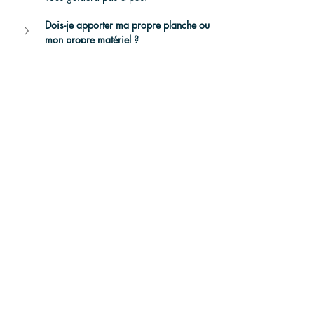
Dois-je apporter ma propre planche ou 
mon propre matériel ?
Que se passera-t-il si les vagues sont 
trop fortes ou si la météo change ?
Les familles avec enfants peuvent-elles 
participer ?
Le transport depuis mon hôtel est-il 
inclus ?
Quelle est la durée du cours, et la 
location de la planche est-elle incluse 
ensuite ?
Quels sont les meilleurs moments pour 
prendre le cours, et quelles sont les 
conditions de vagues ?
Comment réserver ?