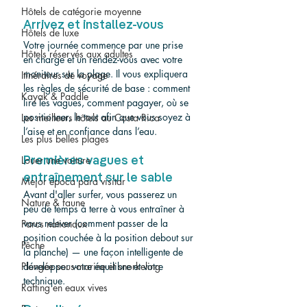
Hôtels de catégorie moyenne
Arrivez et installez-vous
Hôtels de luxe
Votre journée commence par une prise 
Hôtels réservés aux adultes
en charge et un rendez-vous avec votre 
moniteur sur la plage. Il vous expliquera 
Itinéraires de voyage
les règles de sécurité de base : comment 
Kayak & Paddle
lire les vagues, comment pagayer, où se 
positionner, le tout afin que vous soyez à 
Les meilleurs hôtels au Costa Rica
l’aise et en confiance dans l’eau.
Les plus belles plages
Louer une voiture
Premières vagues et 
entraînement sur le sable
Mejor época para visitar
Avant d'aller surfer, vous passerez un 
Nature & faune
peu de temps à terre à vous entraîner à 
vous relever (comment passer de la 
Parcs nationaux
position couchée à la position debout sur 
Pêche
la planche) — une façon intelligente de 
Plongée sous-marine et snorkeling
développer votre équilibre et votre 
technique.
Rafting en eaux vives