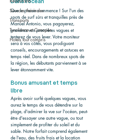
Restaurants
Dans l'océan
Sources thermales
Que le plaisir commence ! Sur l'un des 
spots de surf sûrs et tranquilles près de 
Transports
Manuel Antonio, vous pagayerez, 
Tyrolienne et Canopée
prendrez vos premières vagues et 
tenterez de vous lever. Votre moniteur 
Hotels tout compris
sera à vos côtés, vous prodiguant 
conseils, encouragements et astuces en 
temps réel. Dans de nombreux spots de 
la région, les débutants parviennent à se 
lever étonnamment vite.
Bonus amusant et temps 
libre
Après avoir surfé quelques vagues, vous 
aurez le temps de vous détendre sur la 
plage, d'admirer la vue sur l'océan, peut-
être d'essayer une autre vague, ou tout 
simplement de profiter du soleil et du 
sable. Notre forfait comprend également 
de l'eau, des fruits frais et la location 