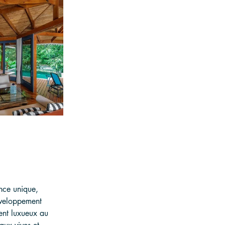
nce unique, 
éveloppement 
ent luxueux au 