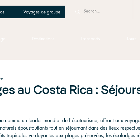
os
Voyages de groupe
age
Destinations
Transports
Tours
re
s au Costa Rica : Séjour
gue comme un leader mondial de l'écotourisme, offrant aux voyageur
naturels époustouflants tout en séjournant dans des lieux respectu
êts tropicales verdoyantes aux plages préservées, les écolodges ré