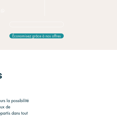
+506 8826 3163
Vous hésitez? Commencez ici
Économisez grâce à nos offres
s
s la possibilité 
eux de 
partis dans tout 