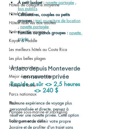
À petit budget :
navette partagée
 , 
Hôtels de catégorie moyenne
bus publics
Hôtels de luxe
Célibataires, couples ou petits 
groupes :
taxi ou voiture de location
Hôtels réservés aux adultes
, 
navette partagée
Itinéraires de voyage
Familles ou grands groupes :
navette 
privée
Kayak & Paddle
Les meilleurs hôtels au Costa Rica
Les plus belles plages
Louer une voiture
À Jaco depuis Monteverde 
Mejor época para visitar
en navette privée
Rapide et sûr <> 2,5 heures 
Nature & faune
<> 240 $
Parcs nationaux
Pour une expérience de voyage plus 
Pêche
personnalisée et directe, pensez à 
Plongée sous-marine et snorkeling
réserver une navette privée. Cette option 
Rafting en eaux vives
vous permet de définir votre propre 
horaire et de profiter d'un trajet sans 