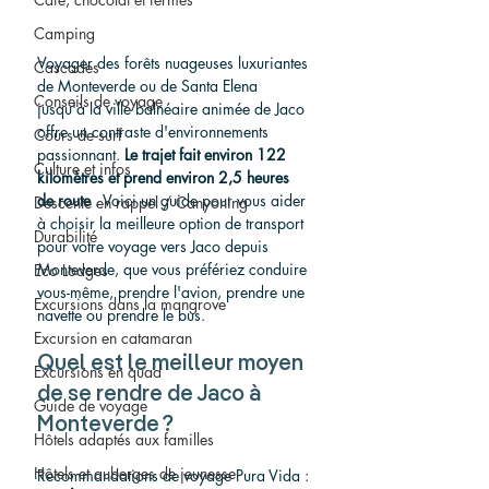
Camping
Voyager des forêts nuageuses luxuriantes 
Cascades
de Monteverde ou de Santa Elena 
Conseils de voyage
jusqu'à la ville balnéaire animée de Jaco 
offre un contraste d'environnements 
Cours de surf
passionnant. 
Le trajet fait environ 122 
Culture et infos
kilomètres et prend environ 
2,5 
heures 
de
 route
.
Voici
 un guide
 pour vous aider 
Descente en rappel / Canyoning
à choisir la meilleure option de transport 
Durabilité
pour votre voyage vers Jaco depuis 
Monteverde, que vous préfériez conduire 
Eco Lodges
vous-même, prendre l'avion, prendre une 
Excursions dans la mangrove
navette ou prendre le bus.
Excursion en catamaran
Quel est le meilleur moyen 
Excursions en quad
de se rendre de Jaco à 
Guide de voyage
Monteverde ?
Hôtels adaptés aux familles
Hôtels et auberges de jeunesse
Recommandations de voyage Pura Vida :