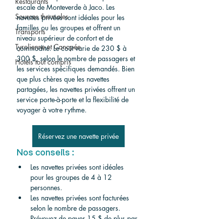
Restaurants
escale de Monteverde à Jaco. Les 
Sources thermales
navettes privées sont idéales pour les 
familles ou les groupes et offrent un 
Transports
niveau supérieur de confort et de 
Tyrolienne et Canopée
commodité. Le coût varie de 230 $ à 
300 $, selon le nombre de passagers et 
Hotels tout compris
les services spécifiques demandés. Bien 
que plus chères que les navettes 
partagées, les navettes privées offrent un 
service porte-à-porte et la flexibilité de 
voyager à votre rythme.
Réservez une navette privée
Nos conseils :
Les navettes privées sont idéales 
pour les groupes de 4 à 12 
personnes.
Les navettes privées sont facturées 
selon le nombre de passagers. 
Prévoyez de payer 15 $ de plus par 