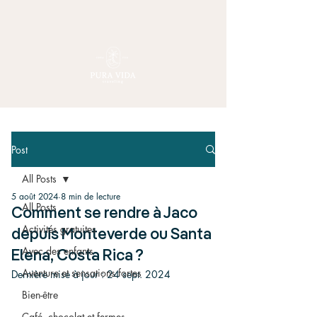
Post
All Posts
5 août 2024
8 min de lecture
All Posts
Comment se rendre à Jaco
Activités gratuites
depuis Monteverde ou Santa
Avec des enfants
Elena, Costa Rica ?
Aventure et sensations fortes
Dernière mise à jour :
24 sept. 2024
Bien-être
Café, chocolat et fermes