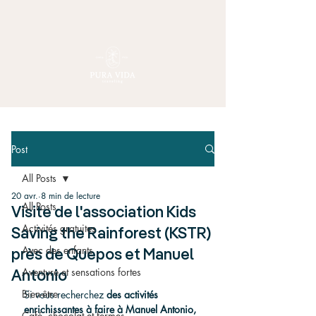
Post
All Posts
20 avr.
8 min de lecture
All Posts
Visite de l'association Kids
Activités gratuites
Saving the Rainforest (KSTR)
Avec des enfants
près de Quepos et Manuel
Aventure et sensations fortes
Antonio
Bien-être
Si vous recherchez 
des activités 
enrichissantes à faire à Manuel Antonio, 
Café, chocolat et fermes