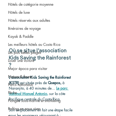
Hôtels de catégorie moyenne
Hôtels de luxe
Hôtels réservés aux adultes
Itinéraires de voyage
Kayak & Paddle
Les meilleurs hôtels au Costa Rica
Où se situe l'association 
Les plus belles plages
Kids Saving the Rainforest 
Louer une voiture
?
Mejor época para visitar
Nature & faune
L'association Kids Saving the Rainforest 
(KSTR)
 est située près de 
Quepos,
 à 
Parcs nationaux
Naranjito, à 40 minutes de…
Le parc 
Pêche
national Manuel Antonio,
 sur la côte 
Pacifique centrale du Costa Rica.
Plongée sous-marine et snorkeling
Rafting en eaux vives
Son emplacement en fait une étape facile 
pour les voyageurs séjournant à :