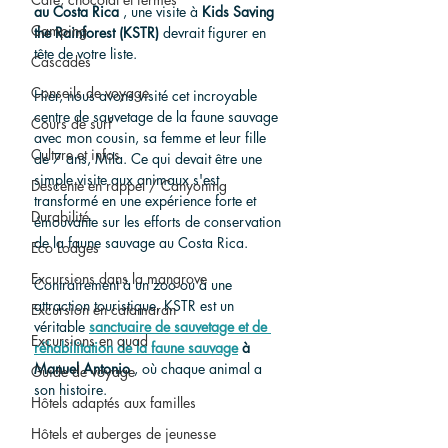
au Costa Rica
 , une visite à 
Kids Saving 
Camping
the Rainforest (KSTR)
 devrait figurer en 
tête de votre liste.
Cascades
Conseils de voyage
Hier, nous avons visité cet incroyable 
centre de sauvetage de la faune sauvage 
Cours de surf
avec mon cousin, sa femme et leur fille 
Culture et infos
de 7 ans, Mila. Ce qui devait être une 
simple visite aux animaux s'est 
Descente en rappel / Canyoning
transformé en une expérience forte et 
Durabilité
émouvante sur les efforts de conservation 
de la faune sauvage au Costa Rica.
Eco Lodges
Excursions dans la mangrove
Contrairement à un zoo ou à une 
attraction touristique, KSTR est un 
Excursion en catamaran
véritable 
sanctuaire de sauvetage et de 
Excursions en quad
réhabilitation de la faune sauvage
à 
Manuel Antonio
 , où chaque animal a 
Guide de voyage
son histoire.
Hôtels adaptés aux familles
Hôtels et auberges de jeunesse