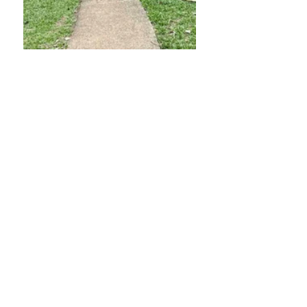
En conclusion : Est-ce que 
ça vaut la peine de visiter 
Kids Saving the Rainforest 
?
Oui, absolument.
Visiter 
l'association Kids Saving the 
Rainforest à Manuel Antonio, au Costa 
Rica,
 n'est pas qu'une simple activité 
touristique. C'est l'occasion de 
comprendre l'impact concret des actions 
de conservation et l'importance de la 
protection des habitats fauniques.