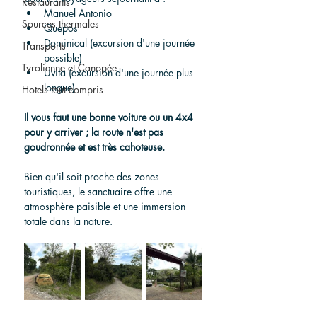
Restaurants
Manuel Antonio
Sources thermales
Quepos
Dominical (excursion d'une journée 
Transports
possible)
Tyrolienne et Canopée
Uvita (excursion d'une journée plus 
longue)
Hotels tout compris
Il vous faut une bonne voiture ou un 4x4 
pour y arriver ; la route n'est pas 
goudronnée et est très cahoteuse.
Bien qu'il soit proche des zones 
touristiques, le sanctuaire offre une 
atmosphère paisible et une immersion 
totale dans la nature.