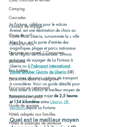
Camping
Cascades
La Fortuna, célèbre pour le volcan 
Conseils de voyage
Arenal, est une destination de choix au 
Cours de surf
Costa Rica. Liberia, surnommée la « ville 
blanche », est la porte d'entrée des 
Culture et infos
magnifiques plages et parcs nationaux 
Descente en rappel / Canyoning
de la région de Guanacaste. Si vous 
prévoyez de voyager de La Fortuna à 
Durabilité
Liberia ou 
à l'aéroport international 
Eco Lodges
Daniel Oduber Quirós
de Liberia
 (LIR) 
,
vous avez plusieurs options de transport 
Excursions dans la mangrove
à considérer. Voici un guide détaillé pour 
Excursion en catamaran
vous aider à choisir le meilleur moyen de 
transport pour votre trajet 
de 2,5 heures 
Excursions en quad
et 134 kilomètres
 entre 
Liberia, LIR 
Guide de voyage
aeroport
depuis La Fortuna.
Hôtels adaptés aux familles
Quel est le meilleur moyen 
Hôtels et auberges de jeunesse