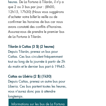
heures. 
De La Fortuna à Tilarán, il n'y a 
que 2 ou 3 bus par jour : (8h00, 
12h15, 17h30) (Nous vous suggérons 
d'acheter votre billet la veille ou de 
confirmer les horaires de bus car nous 
avons constaté des conflits d'horaires. 
Assurez-vous de prendre le premier bus 
de La Fortuna à Tilarán.
Tilarán à Cañas (3 $) (2 heures)
Depuis Tilarán, prenez un bus pour 
Cañas. Ces bus circulent fréquemment 
tout au long de la journée à partir de 5h 
du matin et le dernier bus part à 19h45.
Cañas au Libéria (2 $) (1h30)
Depuis Cañas, prenez un autre bus pour 
Liberia. Ces bus partent toutes les heures, 
vous n'aurez donc pas à attendre 
longtemps.
Informations sur les bus de La Fortuna