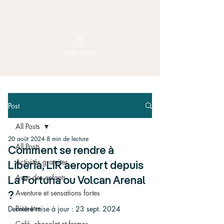
Post
All Posts
20 août 2024
8 min de lecture
All Posts
Comment se rendre à
Activités gratuites
Liberia, LIR aeroport depuis
Avec des enfants
La Fortuna ou Volcan Arenal
Aventure et sensations fortes
?
Bien-être
Dernière mise à jour :
23 sept. 2024
Café, chocolat et fermes