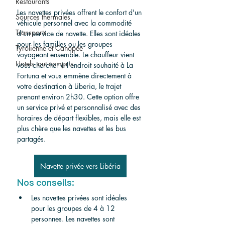
Restaurants
Les navettes privées offrent le confort d'un 
Sources thermales
véhicule personnel avec la commodité 
Transports
d'un service de navette. Elles sont idéales 
pour les familles ou les groupes 
Tyrolienne et Canopée
voyageant ensemble. Le chauffeur vient 
Hotels tout compris
vous chercher à l'endroit souhaité à La 
Fortuna et vous emmène directement à 
votre destination à Liberia, le trajet 
prenant environ 2h30. Cette option offre 
un service privé et personnalisé avec des 
horaires de départ flexibles, mais elle est 
plus chère que les navettes et les bus 
partagés.
Navette privée vers Libéria
Nos conseils:
Les navettes privées sont idéales 
pour les groupes de 4 à 12 
personnes. Les navettes sont 