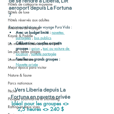
de se rendre à Liberia, LIR 
Hôtels de catégorie moyenne
aeroport depuis La Fortuna 
Hôtels de luxe
?
Hôtels réservés aux adultes
Recommandations de voyage Pura Vida :
Itinéraires de voyage
Avec un budget limité :
navettes 
Kayak & Paddle
partagées
 , 
bus publics
Célibataires, couples ou petits 
Les meilleurs hôtels au Costa Rica
groupes :
avion
,
taxi ou voiture de 
Les plus belles plages
location
 , 
navette partagée
Familles ou grands groupes :
Louer une voiture
Navette privée
Mejor época para visitar
Nature & faune
Parcs nationaux
Vers Liberia depuis La 
Pêche
Fortuna en navette privée
Plongée sous-marine et snorkeling
Idéal pour les groupes <> 
Rafting en eaux vives
2,5 heures <> 240 $