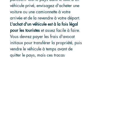
véhicule privé, envisagez d'acheter une 
voiture ou une camionnette à votre 
arrivée et de la revendre à votre départ.
L'achat d'un véhicule est à la fois légal 
pour les touristes
et assez facile à faire. 
Vous devrez payer les frais d'avocat 
initiaux pour transférer la propriété, puis 
vendre le véhicule à temps avant de 
quitter le pays, mais ces tracas 
pourraient en valoir la peine si vous 
pouvez récupérer la majeure partie de 
votre investissement avant de partir.
N'hésitez pas à lire notre article 
spécifique sur ce sujet : 
Comment 
acheter une voiture au Costa Rica ?
Trouver une voiture au Costa Rica
Choisir votre itinéraire 