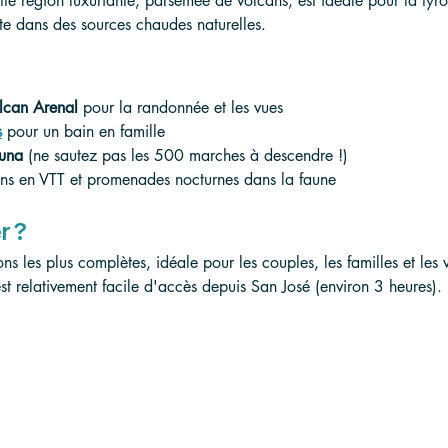
te région luxuriante, parsemée de volcans, est idéale pour la tyroli
te dans des sources chaudes naturelles.
olcan Arenal
 pour la randonnée et les vues
s
 pour un bain en famille
tuna
 (ne sautez pas les 500 marches à descendre !)
ons en VTT et promenades nocturnes dans la faune
r ?
ons les plus complètes, idéale pour les couples, les familles et les
 est relativement facile d'accès depuis San José (environ 3 heures).