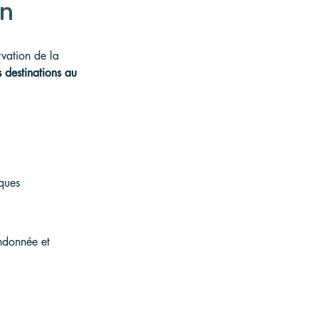
un
vation de la 
s destinations au 
ques
andonnée et 