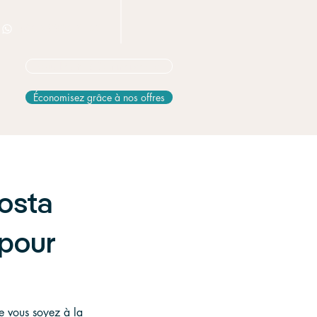
+506 8826 3163
Vous hésitez? Commencez ici
Économisez grâce à nos offres
Costa
 pour
 vous soyez à la 