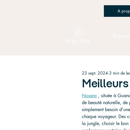
A prop
Blog voy
23 sept. 2024
3 min de le
Meilleurs
Nosara
 , située à Guana
de beauté naturelle, de 
simplement besoin d'un
chaque voyageur. Des co
la jungle, choisir le bo