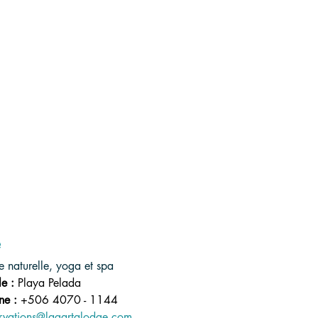
e
e naturelle, yoga et spa
e :
Playa Pelada
ne :
+506 4070 - 1144
ervations@lagartalodge.com