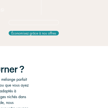
+506 8826 3163
Vous hésitez? Commencez ici
Économisez grâce à nos offres
rner ?
n mélange parfait 
i ou que vous ayez 
adaptés à 
ges nichés dans 
ide, nous 