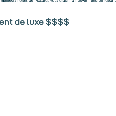
 meilleurs hôtels de Nosara, vous aidant à trouver l'endroit idéal
nt de luxe $$$$