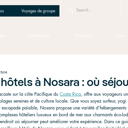
os
Voyages de groupe
age
Destinations
Transports
Tours
cture
 hôtels à Nosara : où séjou
caste sur la côte Pacifique du 
Costa Rica
, offre aux voyageurs u
plages sereines et de culture locale. Que vous soyez surfeur, yog
e escapade paisible, Nosara propose une variété d'hébergements 
mplexes hôteliers luxueux en bord de mer aux charmants éco-lod
n endroit où séjourner peut améliorer votre expérience. Dans ce gu