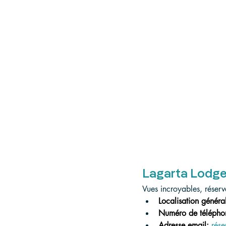
Lagarta Lodg
Vues incroyables, réserv
Localisation général
Numéro de télépho
Adresse email:
rés