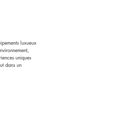
uipements luxueux 
environnement, 
riences uniques 
out dans un 