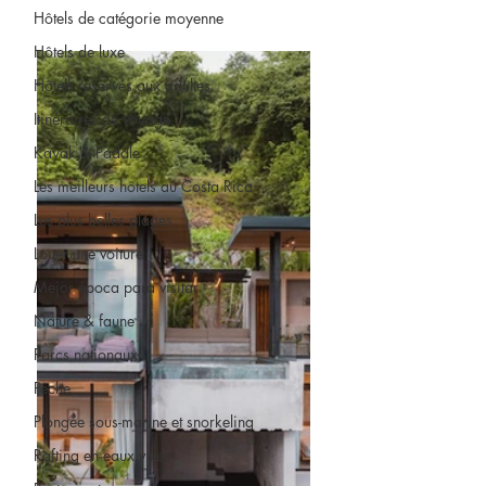
Hôtels de catégorie moyenne
Hôtels de luxe
Hôtels réservés aux adultes
Itinéraires de voyage
Kayak & Paddle
Les meilleurs hôtels au Costa Rica
Les plus belles plages
Louer une voiture
Mejor época para visitar
Nature & faune
Parcs nationaux
Pêche
Plongée sous-marine et snorkeling
Rafting en eaux vives