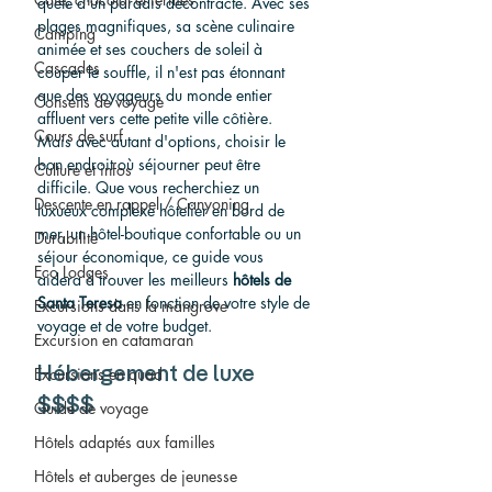
quête d'un paradis décontracté. Avec ses 
plages magnifiques, sa scène culinaire 
Camping
animée et ses couchers de soleil à 
Cascades
couper le souffle, il n'est pas étonnant 
que des voyageurs du monde entier 
Conseils de voyage
affluent vers cette petite ville côtière. 
Cours de surf
Mais avec autant d'options, choisir le 
bon endroit où séjourner peut être 
Culture et infos
difficile. Que vous recherchiez un 
Descente en rappel / Canyoning
luxueux complexe hôtelier en bord de 
mer, un hôtel-boutique confortable ou un 
Durabilité
séjour économique, ce guide vous 
Eco Lodges
aidera à trouver les meilleurs 
hôtels de 
Santa Teresa
 en fonction de votre style de 
Excursions dans la mangrove
voyage et de votre budget.
Excursion en catamaran
Excursions en quad
Hébergement de luxe 
$$$$
Guide de voyage
Hôtels adaptés aux familles
Hôtels et auberges de jeunesse