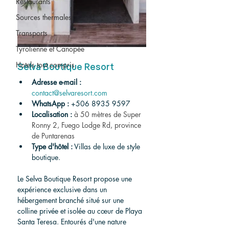
Restaurants
Sources thermales
Transports
Tyrolienne et Canopée
Hotels tout compris
Selva Boutique Resort
Adresse e-mail :
contact@selvaresort.com
WhatsApp :
+506 8935 9597
Localisation :
à 50 mètres de Super 
Ronny 2, Fuego Lodge Rd, province 
de Puntarenas
Type d'hôtel :
 Villas de luxe de style 
boutique.
Le Selva Boutique Resort propose une 
expérience exclusive dans un 
hébergement branché situé sur une 
colline privée et isolée au cœur de Playa 
Santa Teresa. Entourés d'une nature 