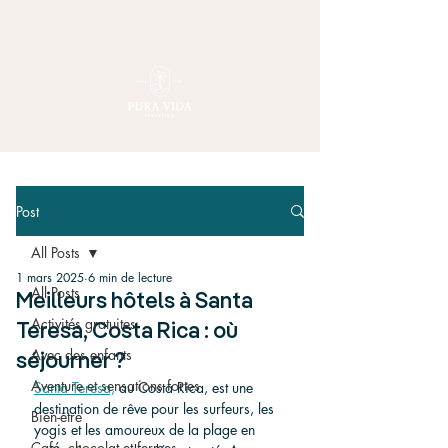
Post
All Posts
1 mars 2025
6 min de lecture
All Posts
Meilleurs hôtels à Santa
Activités gratuites
Teresa, Costa Rica : où
Avec des enfants
séjourner ?
Aventure et sensations fortes
Santa Teresa,
 au Costa Rica, est une 
destination de rêve pour les surfeurs, les 
Bien-être
yogis et les amoureux de la plage en 
Café, chocolat et fermes