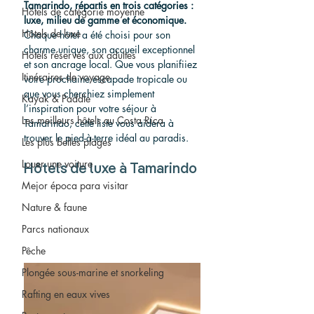
Tamarindo, répartis en trois catégories : 
Hôtels de catégorie moyenne
luxe, milieu de gamme et économique.
Hôtels de luxe
Chaque hôtel a été choisi pour son 
charme unique, son accueil exceptionnel 
Hôtels réservés aux adultes
et son ancrage local. Que vous planifiiez 
Itinéraires de voyage
votre prochaine escapade tropicale ou 
que vous cherchiez simplement 
Kayak & Paddle
l’inspiration pour votre séjour à 
Les meilleurs hôtels au Costa Rica
Tamarindo, cette liste vous aidera à 
trouver le pied-à-terre idéal au paradis.
Les plus belles plages
Louer une voiture
Hôtels de luxe à Tamarindo
Mejor época para visitar
Nature & faune
Parcs nationaux
Pêche
Plongée sous-marine et snorkeling
Rafting en eaux vives