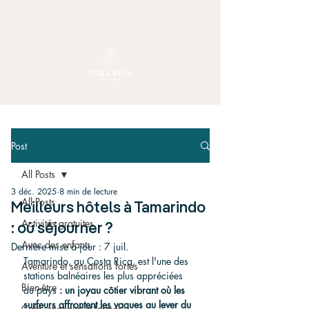
Post
All Posts
3 déc. 2025
8 min de lecture
All Posts
Meilleurs hôtels à Tamarindo
Activités gratuites
: où séjourner ?
Avec des enfants
Dernière mise à jour :
7 juil.
Tamarindo, au Costa Rica, est l'une des 
Aventure et sensations fortes
stations balnéaires les plus appréciées 
Bien-être
du pays
 : un joyau côtier vibrant où les 
surfeurs affrontent les vagues au lever du 
Café, chocolat et fermes