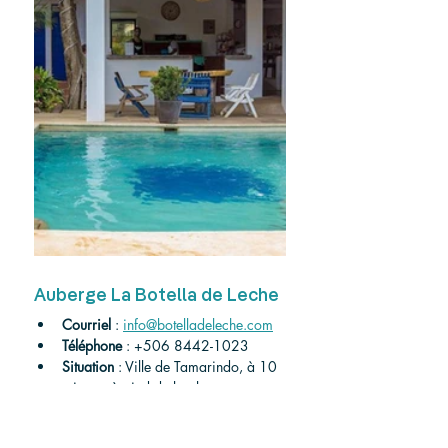
Auberge La Botella de Leche
Courriel
 : 
info@botelladeleche.com
Téléphone
 : +506 8442-1023
Situation
 : Ville de Tamarindo, à 10 
minutes à pied de la plage
Type
 : Auberge de jeunesse 
économique avec chambres privées 