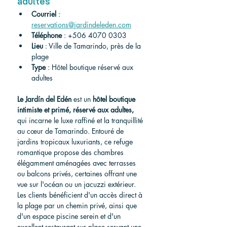
adultes
Courriel
 : 
reservations@jardindeleden.com
Téléphone
 : +506 4070 0303
Lieu
 : Ville de Tamarindo, près de la 
plage
Type
 : Hôtel boutique réservé aux 
adultes
Le Jardín del Edén
 est un 
hôtel boutique 
intimiste et primé, réservé aux adultes,
qui incarne le luxe raffiné et la tranquillité 
au cœur de Tamarindo. Entouré de 
jardins tropicaux luxuriants, ce refuge 
romantique propose des chambres 
élégamment aménagées avec terrasses 
ou balcons privés, certaines offrant une 
vue sur l'océan ou un jacuzzi extérieur. 
Les clients bénéficient d'un accès direct à 
la plage par un chemin privé, ainsi que 
d'un espace piscine serein et d'un 
excellent restaurant sur place servant une 