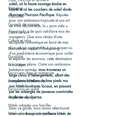
soleil, où la faune sauvage évolue en 
Camping
liberté et où les couchers de soleil dorés 
illuminent l'horizon Pacifique.
 Réputée 
Cascades
pour son ambiance tropicale et son art 
Conseils de voyage
de vivre décontracté, la « pura vida », 
Tamarindo a de quoi satisfaire tous les 
Cours de surf
voyageurs. Que vous rêviez d'une 
Culture et infos
escapade romantique en bord de mer, 
d'un refuge confortable à prix moyen ou 
Descente en rappel / Canyoning
d'un pied-à-terre économique pour surfer 
Durabilité
et explorer les environs, cette destination 
a tout pour plaire. Outre son ambiance 
Eco Lodges
balnéaire animée, 
vous trouverez un 
Excursions dans la mangrove
large choix d'hébergements, allant des 
complexes hôteliers de luxe pieds nus 
Excursion en catamaran
aux hôtels-boutiques locaux, en passant 
Excursions en quad
par les auberges de jeunesse conviviales 
Guide de voyage
et pleines de charme.
Hôtels adaptés aux familles
Dans ce guide, nous avons sélectionné 
Hôtels et auberges de jeunesse
avec soin douze des 
meilleurs hôtels de 