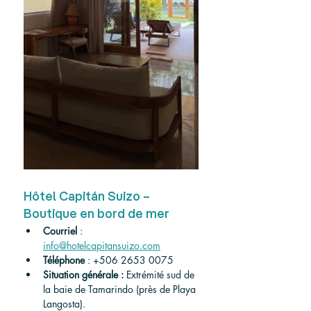
Hôtel Capitán Suizo – 
Boutique en bord de mer
Courriel
 : 
info@hotelcapitansuizo.com
Téléphone
 : +506 2653 0075
Situation générale :
 Extrémité sud de 
la baie de Tamarindo (près de Playa 
Langosta).