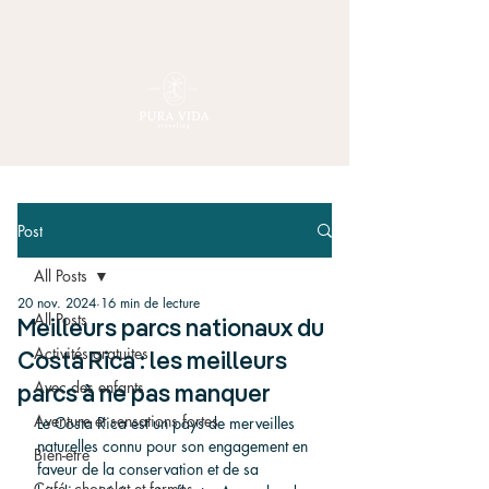
Post
All Posts
20 nov. 2024
16 min de lecture
All Posts
Meilleurs parcs nationaux du
Activités gratuites
Costa Rica : les meilleurs
Avec des enfants
parcs à ne pas manquer
Aventure et sensations fortes
Le Costa Rica est un pays de merveilles 
naturelles connu pour son engagement en 
Bien-être
faveur de la conservation et de sa 
Café, chocolat et fermes