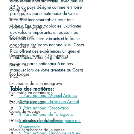
biodiversité époustouflante. Avec plus de 
25 % du pays désigné comme territoire 
Camping
protégé, les parcs nationaux du Costa 
Cascades
Rica sont incontournables pour tout 
visiteur. Des forêts tropicales luxuriantes 
Conseils de voyage
aux volcans imposants, en passant par 
Cours de surf
les récifs coralliens vibrants et la faune 
abondante, les parcs nationaux du Costa 
Culture et infos
Rica offrent des expériences uniques et 
Descente en rappel / Canyoning
inoubliables. Voici un guide des 
meilleurs parcs nationaux à ne pas 
Durabilité
manquer lors de votre aventure au Costa 
Eco Lodges
Rica !
Excursions dans la mangrove
Table des matières:
Excursion en catamaran
1. Parc national Manuel Antonio
2. Parc national du volcan Arenal
Excursions en quad
3. Parc national Corcovado
Guide de voyage
4. Parc national de Tortuguero
Hôtels adaptés aux familles
5. Réserve forestière nuageuse de 
Monteverde
Hôtels et auberges de jeunesse
6. Parc national Rincón de la Vieja