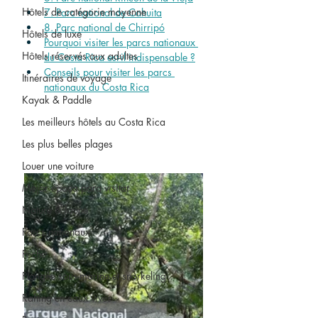
Hôtels de catégorie moyenne
7. Parc national de Cahuita
8. Parc national de Chirripó
Hôtels de luxe
Pourquoi visiter les parcs nationaux 
Hôtels réservés aux adultes
du Costa Rica est-il indispensable ?
Conseils pour visiter les parcs 
Itinéraires de voyage
nationaux du Costa Rica
Kayak & Paddle
Les meilleurs hôtels au Costa Rica
Les plus belles plages
Louer une voiture
Mejor época para visitar
Nature & faune
Parcs nationaux
Pêche
Plongée sous-marine et snorkeling
Rafting en eaux vives