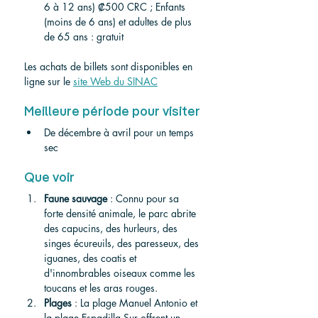
6 à 12 ans) ₡500 CRC ; Enfants 
(moins de 6 ans) et adultes de plus 
de 65 ans : gratuit
Les achats de billets sont disponibles en 
ligne sur le 
site Web du SINAC
Meilleure période pour visiter 
De décembre à avril pour un temps 
sec
Que voir 
Faune sauvage
 : Connu pour sa 
forte densité animale, le parc abrite 
des capucins, des hurleurs, des 
singes écureuils, des paresseux, des 
iguanes, des coatis et 
d'innombrables oiseaux comme les 
toucans et les aras rouges.
Plages
 : La plage Manuel Antonio et 
la plage Espadilla Sur offrent un 