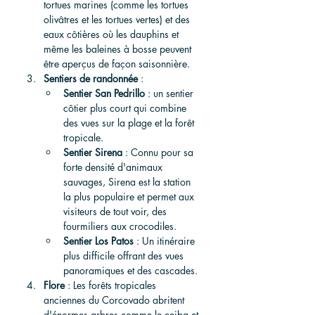
tortues marines (comme les tortues 
olivâtres et les tortues vertes) et des 
eaux côtières où les dauphins et 
même les baleines à bosse peuvent 
être aperçus de façon saisonnière.
Sentiers de randonnée
 :
Sentier San Pedrillo
 : un sentier 
côtier plus court qui combine 
des vues sur la plage et la forêt 
tropicale.
Sentier Sirena
 : Connu pour sa 
forte densité d'animaux 
sauvages, Sirena est la station 
la plus populaire et permet aux 
visiteurs de tout voir, des 
fourmiliers aux crocodiles.
Sentier Los Patos
 : Un itinéraire 
plus difficile offrant des vues 
panoramiques et des cascades.
Flore
 : Les forêts tropicales 
anciennes du Corcovado abritent 
d'énormes arbres comme le ceiba et 