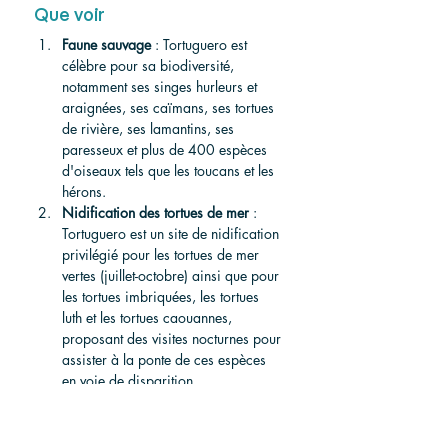
Que voir
Faune sauvage
 : Tortuguero est 
célèbre pour sa biodiversité, 
notamment ses singes hurleurs et 
araignées, ses caïmans, ses tortues 
de rivière, ses lamantins, ses 
paresseux et plus de 400 espèces 
d'oiseaux tels que les toucans et les 
hérons.
Nidification des tortues de mer
 : 
Tortuguero est un site de nidification 
privilégié pour les tortues de mer 
vertes (juillet-octobre) ainsi que pour 
les tortues imbriquées, les tortues 
luth et les tortues caouannes, 
proposant des visites nocturnes pour 
assister à la ponte de ces espèces 
en voie de disparition.
Visites des canaux
 : Le système de 
canaux du parc peut être exploré en 
bateau, en canoë ou en kayak, 