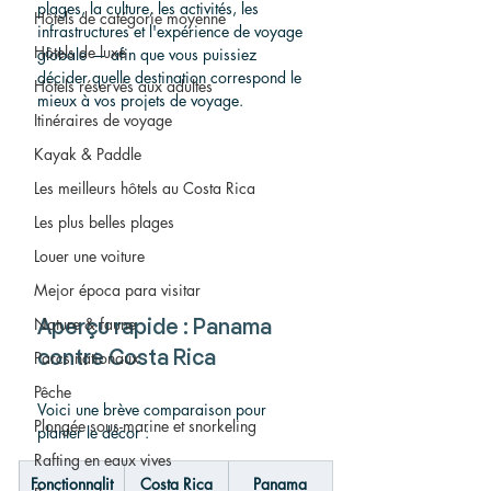
plages, la culture, les activités, les 
Hôtels de catégorie moyenne
infrastructures et l'expérience de voyage 
Hôtels de luxe
globale — afin que vous puissiez 
décider quelle destination correspond le 
Hôtels réservés aux adultes
mieux à vos projets de voyage.
Itinéraires de voyage
Kayak & Paddle
Les meilleurs hôtels au Costa Rica
Les plus belles plages
Louer une voiture
Mejor época para visitar
Nature & faune
Aperçu rapide : Panama 
Parcs nationaux
contre Costa Rica
Pêche
Voici une brève comparaison pour 
Plongée sous-marine et snorkeling
planter le décor :
Rafting en eaux vives
Fonctionnalit
Costa Rica
Panama