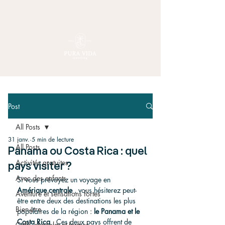
Post
All Posts
31 janv.
5 min de lecture
All Posts
Panama ou Costa Rica : quel
Activités gratuites
pays visiter ?
Avec des enfants
Si vous prévoyez un voyage en 
Amérique centrale
 , vous hésiterez peut-
Aventure et sensations fortes
être entre deux des destinations les plus 
Bien-être
populaires de la région : 
le Panama et le 
Costa Rica
 . Ces deux pays offrent de 
Café, chocolat et fermes