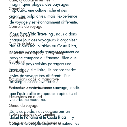
magnifiques plages, des paysages 
Camping
tropicaux, une culture riche et des 
aventures palpitantes, mais l’expérience 
Cascades
de voyage y est étonnamment différente.
Conseils de voyage
Chez 
Pura Vida Traveling
 , nous aidons 
Cours de surf
chaque jour des voyageurs à organiser 
Culture et infos
des séjours inoubliables au Costa Rica, 
et on nous demande souvent comment ce 
Descente en rappel / Canyoning
pays se compare au Panama. Bien que 
Durabilité
ces deux pays voisins partagent une 
géographie similaire, ils proposent des 
Eco Lodges
styles de voyage très différents. L'un 
Excursions dans la mangrove
privilégie les éco-aventures et 
l'observation de la faune sauvage, tandis 
Excursion en catamaran
que l'autre allie escapades tropicales et 
Excursions en quad
vie urbaine moderne.
Guide de voyage
Dans ce guide, nous comparons en 
Hôtels adaptés aux familles
détail 
le Panama et le Costa Rica
 — y 
Hôtels et auberges de jeunesse
compris le coût, la sécurité, la nature, les 