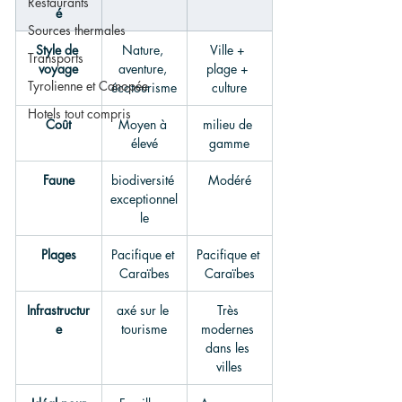
Restaurants
é
Sources thermales
Style de 
Nature, 
Ville + 
Transports
voyage
aventure, 
plage + 
Tyrolienne et Canopée
écotourisme
culture
Hotels tout compris
Coût
Moyen à 
milieu de 
élevé
gamme
Faune
biodiversité 
Modéré
exceptionnel
le
Plages
Pacifique et 
Pacifique et 
Caraïbes
Caraïbes
Infrastructur
axé sur le 
Très 
e
tourisme
modernes 
dans les 
villes