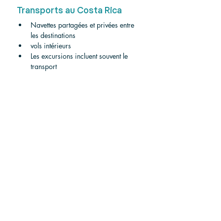
Transports au Costa Rica
Navettes partagées et privées entre 
les destinations
vols intérieurs
Les excursions incluent souvent le 
transport
Transports au Panama
Excellent réseau de métro à Panama 
City
Vols intérieurs abordables
Autocars longue distance fiables
Le Panama dispose 
d'infrastructures plus 
modernes
 , tandis que le Costa Rica 
offre 
des transports plus adaptés aux 
touristes
 .
Qui devrait visiter le 