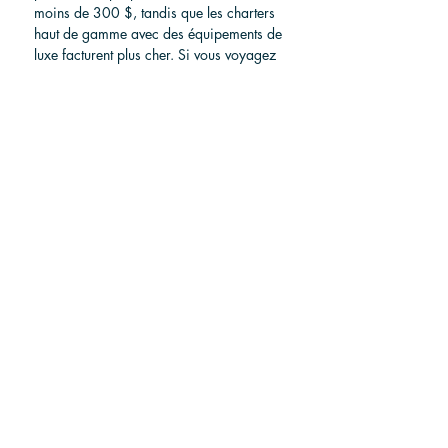
moins de 300 $, tandis que les charters 
haut de gamme avec des équipements de 
luxe facturent plus cher. Si vous voyagez 
en groupe, partager les frais est un 
excellent moyen de rester abordable.
Réservez une excursion de pêche au poisson coq
Conseils pour une 
expérience de pêche au 
poisson coq réussie
Réservez avec un capitaine réputé
 : 
vérifiez les avis et assurez-vous 
qu'ils connaissent les meilleurs 
endroits locaux pour pêcher le 
poisson-coq.
Communiquez vos objectifs
 : faites 
savoir à votre guide si vous ciblez 