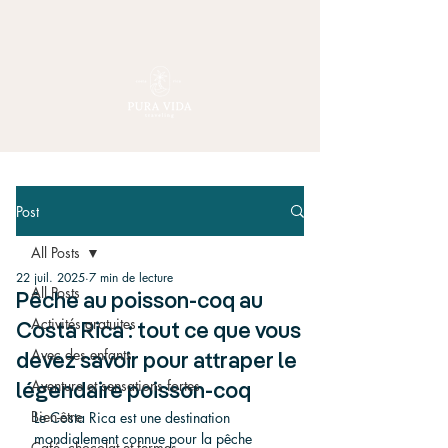
Post
All Posts
22 juil. 2025
7 min de lecture
All Posts
Pêche au poisson-coq au
Activités gratuites
Costa Rica : tout ce que vous
Avec des enfants
devez savoir pour attraper le
Aventure et sensations fortes
légendaire poisson-coq
Bien-être
Le Costa Rica est une destination 
mondialement connue pour la pêche 
Café, chocolat et fermes