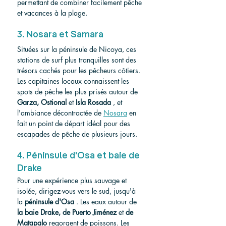
permettant de combiner facilement pêche 
et vacances à la plage.
3. Nosara et Samara
Situées sur la péninsule de Nicoya, ces 
stations de surf plus tranquilles sont des 
trésors cachés pour les pêcheurs côtiers. 
Les capitaines locaux connaissent les 
spots de pêche les plus prisés autour de 
Garza, Ostional
 et 
Isla Rosada
 , et 
l'ambiance décontractée de 
Nosara
 en 
fait un point de départ idéal pour des 
escapades de pêche de plusieurs jours.
4. Péninsule d'Osa et baie de 
Drake
Pour une expérience plus sauvage et 
isolée, dirigez-vous vers le sud, jusqu'à 
la 
péninsule d'Osa
 . Les eaux autour de 
la baie Drake, de Puerto Jiménez
 et 
de 
Matapalo
 regorgent de poissons. Les 