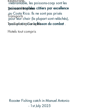
Restaurants
inébranlable, les poissons-coqs sont les 
poissons trophées côtiers par excellence
Sources thermales
au Costa Rica. Ils ne sont pas prisés 
Transports
pour leur chair (la plupart sont relâchés), 
Tyrolienne et Canopée
mais plutôt pour le 
frisson du combat
 .
Hotels tout compris
Rooster Fishing catch in Manuel Antonio 
- 1st July 2025