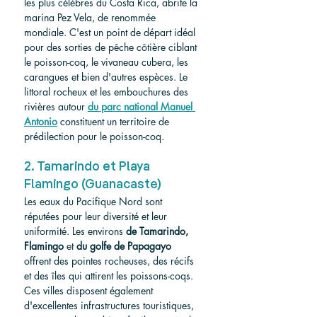
les plus célèbres du Costa Rica, abrite la 
marina Pez Vela, de renommée 
mondiale. C'est un point de départ idéal 
pour des sorties de pêche côtière ciblant 
le poisson-coq, le vivaneau cubera, les 
carangues et bien d'autres espèces. Le 
littoral rocheux et les embouchures des 
rivières autour 
du parc national Manuel 
Antonio
 constituent un territoire de 
prédilection pour le poisson-coq.
2. Tamarindo et Playa 
Flamingo (Guanacaste)
Les eaux du Pacifique Nord sont 
réputées pour leur diversité et leur 
uniformité. Les environs 
de Tamarindo, 
Flamingo
 et 
du golfe de Papagayo
offrent des pointes rocheuses, des récifs 
et des îles qui attirent les poissons-coqs. 
Ces villes disposent également 
d'excellentes infrastructures touristiques, 