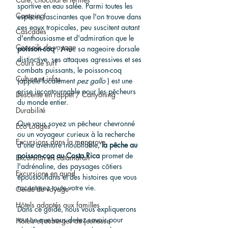
sportive en eau salée. Parmi toutes les 
Camping
espèces fascinantes que l'on trouve dans 
ces eaux tropicales, peu suscitent autant 
Cascades
d'enthousiasme et d'admiration que le 
Conseils de voyage
poisson-coq
 . Avec sa nageoire dorsale 
distinctive, ses attaques agressives et ses 
Cours de surf
combats puissants, le poisson-coq 
Culture et infos
(appelé localement 
pez gallo
 ) est une 
prise incontournable pour les pêcheurs 
Descente en rappel / Canyoning
du monde entier.
Durabilité
Que vous soyez un pêcheur chevronné 
Eco Lodges
ou un voyageur curieux à la recherche 
Excursions dans la mangrove
d'une aventure inoubliable, 
la pêche au 
poisson-coq au Costa Rica
 promet de 
Excursion en catamaran
l'adrénaline, des paysages côtiers 
Excursions en quad
époustouflants et des histoires que vous 
raconterez toute votre vie.
Guide de voyage
Hôtels adaptés aux familles
Dans ce guide, nous vous expliquerons 
tout ce que vous devez savoir pour 
Hôtels et auberges de jeunesse