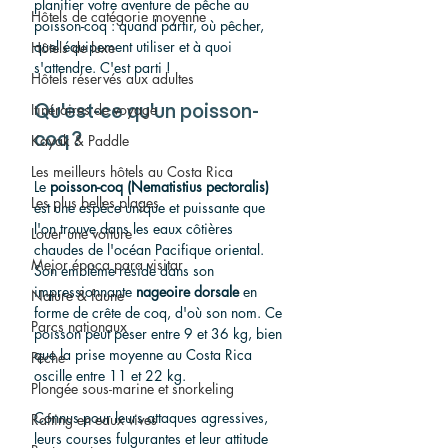
planifier votre aventure de pêche au 
Hôtels de catégorie moyenne
poisson-coq : quand partir, où pêcher, 
quel équipement utiliser et à quoi 
Hôtels de luxe
s'attendre. C'est parti !
Hôtels réservés aux adultes
Itinéraires de voyage
Qu'est-ce qu'un poisson-
Kayak & Paddle
coq ?
Les meilleurs hôtels au Costa Rica
Le 
poisson-coq (Nematistius pectoralis)
Les plus belles plages
est une espèce unique et puissante que 
l'on trouve dans les eaux côtières 
Louer une voiture
chaudes de l'océan Pacifique oriental. 
Mejor época para visitar
Son emblème réside dans son 
impressionnante 
nageoire dorsale
 en 
Nature & faune
forme de crête de coq, d'où son nom. Ce 
Parcs nationaux
poisson peut peser entre 9 et 36 kg, bien 
que la prise moyenne au Costa Rica 
Pêche
oscille entre 11 et 22 kg.
Plongée sous-marine et snorkeling
Connus pour leurs attaques agressives, 
Rafting en eaux vives
leurs courses fulgurantes et leur attitude 