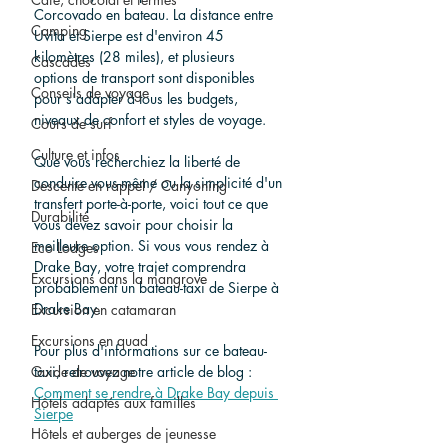
Corcovado en bateau. La distance entre 
Camping
Uvita et Sierpe est d'environ 45 
kilomètres (28 miles), et plusieurs 
Cascades
options de transport sont disponibles 
Conseils de voyage
pour s'adapter à tous les budgets, 
niveaux de confort et styles de voyage.
Cours de surf
Culture et infos
Que vous recherchiez la liberté de 
conduire vous-même ou la simplicité d'un 
Descente en rappel / Canyoning
transfert porte-à-porte, voici tout ce que 
Durabilité
vous devez savoir pour choisir la 
meilleure option. Si vous vous rendez à 
Eco Lodges
Drake Bay, votre trajet comprendra 
Excursions dans la mangrove
probablement un bateau-taxi de Sierpe à 
Drake Bay.
Excursion en catamaran
Excursions en quad
Pour plus d'informations sur ce bateau-
Guide de voyage
taxi, retrouvez notre article de blog : 
Comment se rendre à Drake Bay depuis 
Hôtels adaptés aux familles
Sierpe
Hôtels et auberges de jeunesse