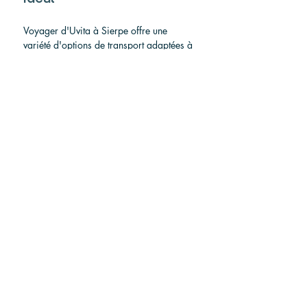
Voyager d'Uvita à Sierpe offre une 
variété d'options de transport adaptées à 
votre style de voyage et à votre budget. 
Si vous recherchez la flexibilité et le 
confort, une voiture de location, un taxi 
ou une navette privée sont d'excellents 
choix. Les navettes partagées offrent un 
bon compromis entre commodité et coût, 
tandis que le bus public est la meilleure 
option pour les voyageurs à petit budget 
souhaitant gérer leurs transferts. Tenez 
compte de votre itinéraire, de votre heure 
de départ et de vos préférences en 
matière de confort pour choisir la 
meilleure option pour votre voyage vers 
ce point de départ incontournable pour 
la baie de Drake et la péninsule d'Osa.
What is the best way to 