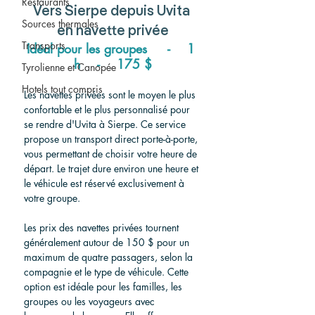
Restaurants
Vers
 Sierpe depuis Uvita 
Sources thermales
en navette privée
Transports
Idéal pour les groupes     -    1 
h    -    175 $
Tyrolienne et Canopée
Hotels tout compris
Les navettes privées sont le moyen le plus 
confortable et le plus personnalisé pour 
se rendre d'Uvita à Sierpe. Ce service 
propose un transport direct porte-à-porte, 
vous permettant de choisir votre heure de 
départ. Le trajet dure environ une heure et 
le véhicule est réservé exclusivement à 
votre groupe.
Les prix des navettes privées tournent 
généralement autour de 150 $ pour un 
maximum de quatre passagers, selon la 
compagnie et le type de véhicule. Cette 
option est idéale pour les familles, les 
groupes ou les voyageurs avec 