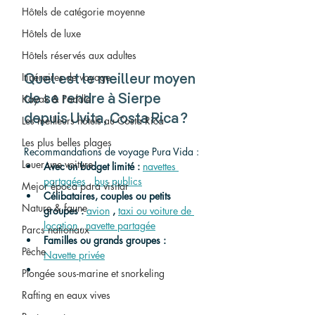
Hôtels de catégorie moyenne
Hôtels de luxe
Hôtels réservés aux adultes
Itinéraires de voyage
Quel est le meilleur moyen 
Kayak & Paddle
de se rendre à Sierpe 
depuis Uvita, Costa Rica ?
Les meilleurs hôtels au Costa Rica
Les plus belles plages
Recommandations de voyage Pura Vida :
Louer une voiture
Avec un budget limité :
navettes 
partagées
 , 
bus publics
Mejor época para visitar
Célibataires, couples ou petits 
Nature & faune
groupes :
avion
,
taxi ou voiture de 
location
 , 
navette partagée
Parcs nationaux
Familles ou grands groupes :
Pêche
Navette privée
Plongée sous-marine et snorkeling
Rafting en eaux vives