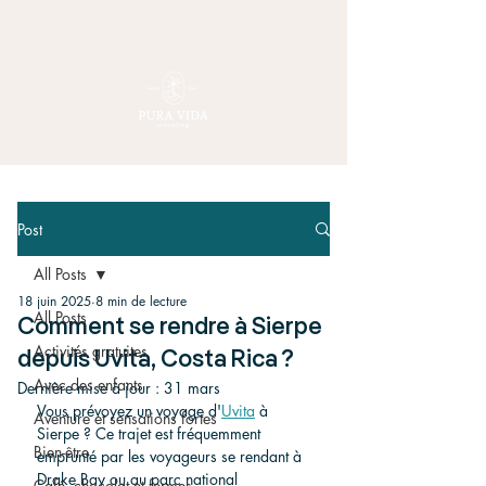
Post
All Posts
18 juin 2025
8 min de lecture
All Posts
Comment se rendre à Sierpe
Activités gratuites
depuis Uvita, Costa Rica ?
Avec des enfants
Dernière mise à jour :
31 mars
Vous prévoyez un voyage d'
Uvita
 à 
Aventure et sensations fortes
Sierpe ? Ce trajet est fréquemment 
Bien-être
emprunté par les voyageurs se rendant à 
Drake Bay ou au parc national 
Café, chocolat et fermes