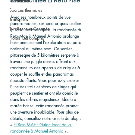
Restaurants
1. Randonnée El Reto Mae
Sources thermales
Avec ses nombreux points de vue 
Transports
panoramiques, ses cinq criques isolées 
Tyrolienne et Canopée
et sa faune abondante, la randonnée du 
Reto Mae à Manuel Antonio prolonge 
Hotels tout compris
harmonieusement l'exploration du parc 
national du même nom. Ce sentier 
pittoresque de 5 kilomètres serpente à 
travers une jungle dense, offrant aux 
randonneurs des aperçus de criques à 
couper le souffle et des panoramas 
époustouflants. Vous pourrez y croiser 
l'une des trois espèces de singes qui 
peuplent ce sentier et ont élu domicile 
dans les arbres majestueux. Idéale à 
marée basse, cette randonnée promet 
une aventure inoubliable. Pour plus de 
détails, consultez notre article de blog : 
« 
El Reto MAE : Guide local de la 
randonnée à Manuel Antonio 
».