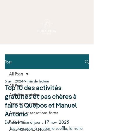
Post
All Posts
6 avr. 2024
9 min de lecture
All Posts
Top 10 des activités
Activités gratuites
gratuites et pas chères à
Avec des enfants
faire à Quepos et Manuel
Aventure et sensations fortes
Antonio
Bien-être
Dernière mise à jour :
17 nov. 2025
Les paysages à couper le souffle, la riche 
Café, chocolat et fermes