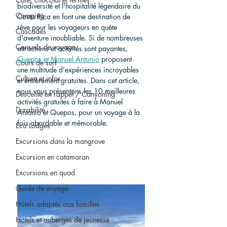
biodiversité et l'hospitalité légendaire du 
Camping
Costa Rica en font une destination de 
rêve pour les voyageurs en quête 
Cascades
d'aventure inoubliable. Si de nombreuses 
Conseils de voyage
attractions et activités sont payantes, 
Quepos et Manuel Antonio
 proposent 
Cours de surf
une multitude d'expériences incroyables 
Culture et infos
et entièrement gratuites. Dans cet article, 
nous vous présentons les 10 meilleures 
Descente en rappel / Canyoning
activités gratuites à faire à Manuel 
Durabilité
Antonio et Quepos, pour un voyage à la 
fois abordable et mémorable.
Eco Lodges
Excursions dans la mangrove
Excursion en catamaran
Excursions en quad
Guide de voyage
Hôtels adaptés aux familles
Hôtels et auberges de jeunesse