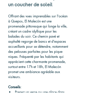
un coucher de soleil
Offrant des vues imprenables sur l'océan 
à Quepos, El Malecón est une 
promenade pittoresque qui longe la ville, 
créant un cadre idyllique pour les 
balades du soir. Ce chemin pavé et 
asphalté regorge de bancs et d'espaces 
accueillants pour se détendre, notamment 
des pelouses parfaites pour les pique-
niques. Fréquenté par les habitants qui 
apprécient cette charmante promenade, 
surtout entre 17h et 18h, El Malecón 
promet une ambiance agréable aux 
visiteurs.
Conseils
:
Prenez un verre ou une glace dans 
l'une des boutiques de l'autre côté 
de la rue et préparez-vous à un 
spectacle époustouflant de la beauté 