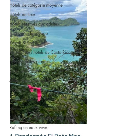
Hôtels de catégorie moyenne
Hôtels de luxe
Hôtels réservés aux adultes
Itinéraires de voyage
Kayak & Paddle
Les meilleurs hôtels au Costa Rica
Les plus belles plages
Louer une voiture
Mejor época para visitar
Nature & faune
Parcs nationaux
Pêche
Plongée sous-marine et snorkeling
Rafting en eaux vives