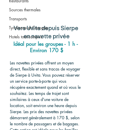
Restaurants
Sources thermales
Transports
Tyrolienne et Canopée
Vers
 Uvita depuis Sierpe 
en navette privée
Hotels tout compris
Idéal pour les groupes - 1 h - 
Environ 170 $
Les navettes privées offrent un moyen 
direct, flexible et sans tracas de voyager 
de Sierpe à Uvita. Vous pouvez réserver 
un service porte-à-porte qui vous 
récupère exactement quand et où vous le 
souhaitez. Les temps de trajet sont 
similaires à ceux d'une voiture de 
location, soit environ une heure depuis 
Sierpe. Les prix des navettes privées 
démarrent généralement à 170 $, selon 
le nombre de passagers et de bagages. 
Cette option est idéale pour les familles, 