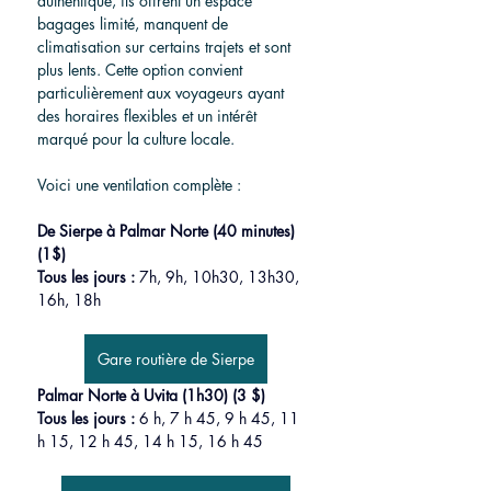
authentique, ils offrent un espace 
bagages limité, manquent de 
climatisation sur certains trajets et sont 
plus lents. Cette option convient 
particulièrement aux voyageurs ayant 
des horaires flexibles et un intérêt 
marqué pour la culture locale.
Voici une ventilation complète :
De Sierpe à Palmar Norte (40 minutes)
(1$)
Tous les jours :
7h, 9h, 10h30, 13h30, 
16h, 18h
Gare routière de Sierpe
Palmar Norte à Uvita (1h30) (3 $)
Tous les jours :
6 h, 7 h 45, 9 h 45, 11 
h 15, 12 h 45, 14 h 15, 16 h 45