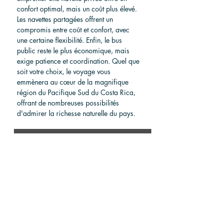
confort optimal, mais un coût plus élevé. 
Les navettes partagées offrent un 
compromis entre coût et confort, avec 
une certaine flexibilité. Enfin, le bus 
public reste le plus économique, mais 
exige patience et coordination. Quel que 
soit votre choix, le voyage vous 
emmènera au cœur de la magnifique 
région du Pacifique Sud du Costa Rica, 
offrant de nombreuses possibilités 
d'admirer la richesse naturelle du pays.
What is the best way to 
get to Uvita from Sierpe ?  
By Private 
By Shared 
0
%
0
%
Shuttle
Shuttle
By Air Plane 
By Taxi or 
0
%
(domestic 
Rental Car
0
%
flight)