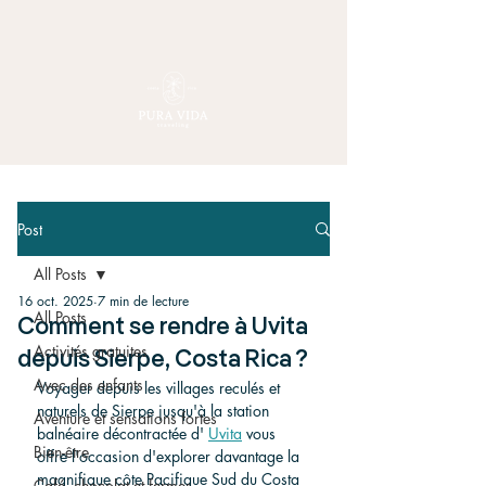
Post
All Posts
16 oct. 2025
7 min de lecture
All Posts
Comment se rendre à Uvita
Activités gratuites
depuis Sierpe, Costa Rica ?
Avec des enfants
Voyager depuis les villages reculés et 
naturels de Sierpe jusqu'à la station 
Aventure et sensations fortes
balnéaire décontractée d' 
Uvita
 vous 
Bien-être
offre l'occasion d'explorer davantage la 
magnifique côte Pacifique Sud du Costa 
Café, chocolat et fermes