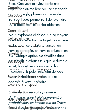
Rica. Que vous arriviez après une 
Camping
expédition animalière ou une escapade 
dans la jungle, plusieurs options de 
Cascades
transport vous permettront de rejoindre 
Conseils de voyage
Uvita facilement et confortablement.
Cours de surf
Nous explorons ci-dessous cinq moyens 
Culture et infos
courants d'effectuer ce trajet : en voiture 
de location ou en taxi, en avion, en 
Descente en rappel / Canyoning
navette partagée, en navette privée et en 
Durabilité
bus. Chaque option est détaillée dans 
des détails pratiques tels que la durée du 
Eco Lodges
trajet, le coût, les avantages et les 
Excursions dans la mangrove
inconvénients potentiels, afin de vous 
aider à choisir la solution la plus 
Excursion en catamaran
adaptée à votre itinéraire.
Excursions en quad
Guide de voyage
Si Drake Bay est votre première 
destination, votre trajet comprendra 
Hôtels adaptés aux familles
probablement un bateau-taxi de Drake 
Hôtels et auberges de jeunesse
Bay à Sierpe. Pour plus d'informations, 