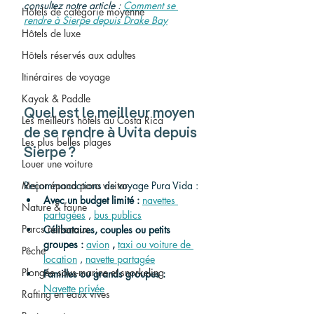
consultez notre article
 :
Comment se 
Hôtels de catégorie moyenne
rendre à Sierpe depuis Drake Bay
Hôtels de luxe
Hôtels réservés aux adultes
Itinéraires de voyage
Kayak & Paddle
Quel est le meilleur moyen 
Les meilleurs hôtels au Costa Rica
de se rendre à Uvita depuis 
Les plus belles plages
Sierpe ?
Louer une voiture
Mejor época para visitar
Recommandations de voyage Pura Vida :
Avec un budget limité :
navettes 
Nature & faune
partagées
 , 
bus publics
Parcs nationaux
Célibataires, couples ou petits 
groupes :
avion
,
taxi ou voiture de 
Pêche
location
 , 
navette partagée
Plongée sous-marine et snorkeling
Familles ou grands groupes :
Navette privée
Rafting en eaux vives